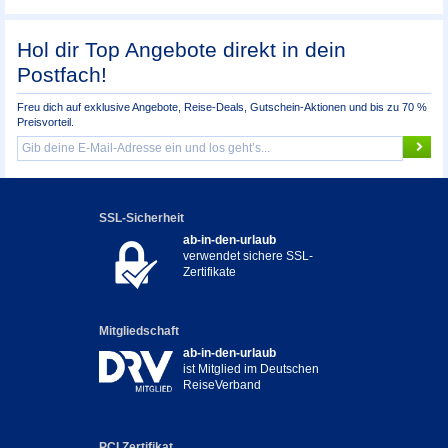
Hol dir Top Angebote direkt in dein
Postfach!
Freu dich auf exklusive Angebote, Reise-Deals, Gutschein-Aktionen und bis zu 70 %
Preisvorteil.
SSL-Sicherheit
ab-in-den-urlaub
verwendet sichere SSL-
Zertifikate
Mitgliedschaft
ab-in-den-urlaub
ist Mitglied im Deutschen
ReiseVerband
PCI Zertifikat