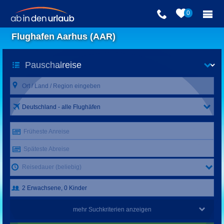
0
Flughafen Aarhus (AAR)
Deutschland - alle Flughäfen
Früheste Anreise
Späteste Abreise
Reisedauer (beliebig)
mehr Suchkriterien anzeigen