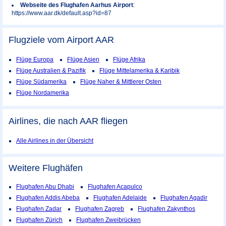
Webseite des Flughafen Aarhus Airport
:
https://www.aar.dk/default.asp?id=87
Flugziele vom Airport
AAR
Flüge Europa
Flüge Asien
Flüge Afrika
Flüge Australien & Pazifik
Flüge Mittelamerika & Karibik
Flüge Südamerika
Flüge Naher & Mittlerer Osten
Flüge Nordamerika
Airlines, die nach AAR fliegen
Alle Airlines in der Übersicht
Weitere Flughäfen
Flughafen Abu Dhabi
Flughafen Acapulco
Flughafen Addis Abeba
Flughafen Adelaide
Flughafen Agadir
Flughafen Zadar
Flughafen Zagreb
Flughafen Zakynthos
Flughafen Zürich
Flughafen Zweibrücken