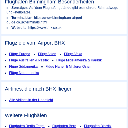
Flughafen Birmingham Besonderheiten
Sonstiges
: Auf dem Flughafengelände gibt es mehrere Fahrradwege
und -stellplätze.
Terminalplan
: https://www.birmingham-airport-
guide.co.uk/terminals.html
Webseite
: https://www.bhx.co.uk
Flugziele vom Airport
BHX
Flüge Europa
Flüge Asien
Flüge Afrika
Flüge Australien & Pazifik
Flüge Mittelamerika & Karibik
Flüge Südamerika
Flüge Naher & Mittlerer Osten
Flüge Nordamerika
Airlines, die nach BHX fliegen
Alle Airlines in der Übersicht
Weitere Flughäfen
Flughafen Berlin-Tegel
Flughafen Bern
Flughafen Biarritz