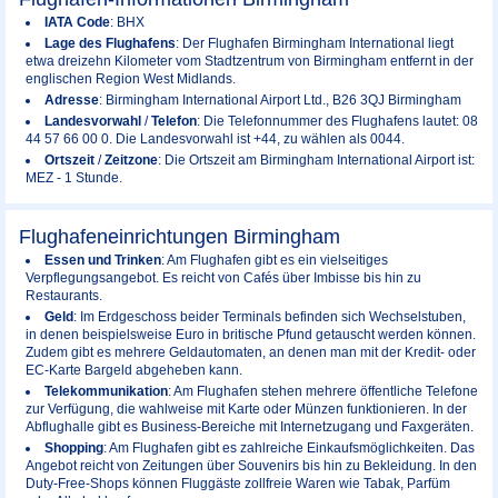
IATA Code
: BHX
Lage des Flughafens
: Der Flughafen Birmingham International liegt
etwa dreizehn Kilometer vom Stadtzentrum von Birmingham entfernt in der
englischen Region West Midlands.
Adresse
: Birmingham International Airport Ltd., B26 3QJ Birmingham
Landesvorwahl
/
Telefon
: Die Telefonnummer des Flughafens lautet: 08
44 57 66 00 0. Die Landesvorwahl ist +44, zu wählen als 0044.
Ortszeit
/
Zeitzone
: Die Ortszeit am Birmingham International Airport ist:
MEZ - 1 Stunde.
Flughafeneinrichtungen Birmingham
Essen und Trinken
: Am Flughafen gibt es ein vielseitiges
Verpflegungsangebot. Es reicht von Cafés über Imbisse bis hin zu
Restaurants.
Geld
: Im Erdgeschoss beider Terminals befinden sich Wechselstuben,
in denen beispielsweise Euro in britische Pfund getauscht werden können.
Zudem gibt es mehrere Geldautomaten, an denen man mit der Kredit- oder
EC-Karte Bargeld abgeheben kann.
Telekommunikation
: Am Flughafen stehen mehrere öffentliche Telefone
zur Verfügung, die wahlweise mit Karte oder Münzen funktionieren. In der
Abflughalle gibt es Business-Bereiche mit Internetzugang und Faxgeräten.
Shopping
: Am Flughafen gibt es zahlreiche Einkaufsmöglichkeiten. Das
Angebot reicht von Zeitungen über Souvenirs bis hin zu Bekleidung. In den
Duty-Free-Shops können Fluggäste zollfreie Waren wie Tabak, Parfüm