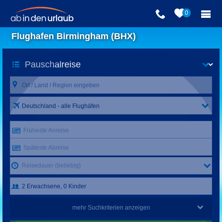
0
Flughafen Birmingham (BHX)
Deutschland - alle Flughäfen
Früheste Anreise
Späteste Abreise
Reisedauer (beliebig)
mehr Suchkriterien anzeigen