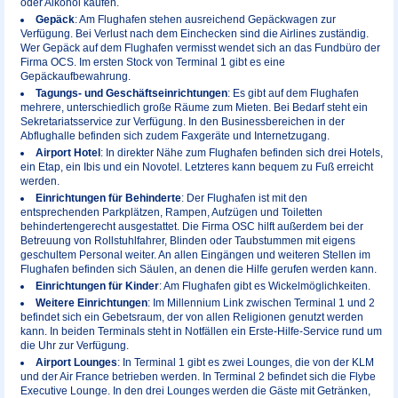
oder Alkohol kaufen.
Gepäck
: Am Flughafen stehen ausreichend Gepäckwagen zur
Verfügung. Bei Verlust nach dem Einchecken sind die Airlines zuständig.
Wer Gepäck auf dem Flughafen vermisst wendet sich an das Fundbüro der
Firma OCS. Im ersten Stock von Terminal 1 gibt es eine
Gepäckaufbewahrung.
Tagungs- und Geschäftseinrichtungen
: Es gibt auf dem Flughafen
mehrere, unterschiedlich große Räume zum Mieten. Bei Bedarf steht ein
Sekretariatsservice zur Verfügung. In den Businessbereichen in der
Abflughalle befinden sich zudem Faxgeräte und Internetzugang.
Airport Hotel
: In direkter Nähe zum Flughafen befinden sich drei Hotels,
ein Etap, ein Ibis und ein Novotel. Letzteres kann bequem zu Fuß erreicht
werden.
Einrichtungen für Behinderte
: Der Flughafen ist mit den
entsprechenden Parkplätzen, Rampen, Aufzügen und Toiletten
behindertengerecht ausgestattet. Die Firma OSC hilft außerdem bei der
Betreuung von Rollstuhlfahrer, Blinden oder Taubstummen mit eigens
geschultem Personal weiter. An allen Eingängen und weiteren Stellen im
Flughafen befinden sich Säulen, an denen die Hilfe gerufen werden kann.
Einrichtungen für Kinder
: Am Flughafen gibt es Wickelmöglichkeiten.
Weitere Einrichtungen
: Im Millennium Link zwischen Terminal 1 und 2
befindet sich ein Gebetsraum, der von allen Religionen genutzt werden
kann. In beiden Terminals steht in Notfällen ein Erste-Hilfe-Service rund um
die Uhr zur Verfügung.
Airport Lounges
: In Terminal 1 gibt es zwei Lounges, die von der KLM
und der Air France betrieben werden. In Terminal 2 befindet sich die Flybe
Executive Lounge. In den drei Lounges werden die Gäste mit Getränken,