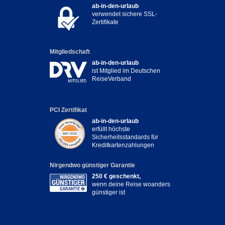
ab-in-den-urlaub
verwendet sichere SSL-
Zertifikate
Mitgliedschaft
ab-in-den-urlaub
ist Mitglied im Deutschen
ReiseVerband
PCI Zertifikat
ab-in-den-urlaub
erfüllt höchste
Sicherheitsstandards für
Kreditkartenzahlungen
Nirgendwo günstiger Garantie
250 € geschenkt,
wenn deine Reise woanders
günstiger ist