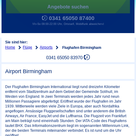
Angebote suchen
0341 65050 87400
Mo-So 09:00-22:00 Uhr, Ortstarif, Mobilfunk abweichend
Sie sind hier:
Home
Flüge
Airports
Flughafen Birmingham
0341 65050 83970
Airport Birmingham
Der Flughafen Birmingham International liegt rund dreizehn Kilometer
entfernt vom Stadtzentrum auf dem Gebiet der Gemeinde Solihull, im
Westen von England. In zwei Terminals werden jedes Jahr rund neun
Millionen Passagiere abgefertigt. Eröffnet wurde der Flughafen im Jahr
1939. Mittlerweile werden viele Ziele in Europa, aber auch Nordafrika
angeflogen. Ansässige Fluggesellschaften sind unter anderem die British
Airways, Air France, EasyJet und die Lufthansa. Die Flugzeit von Frankfurt
am Main beträgt rund eineinhalb Stunden. Der IATA-Code des Flughafens
lautet BHX. Das Informationszentrum liegt im sogenannten Millennium Link,
der die beiden Terminals miteinander verbindet. Es ist rund um die Uhr
geöffnet.