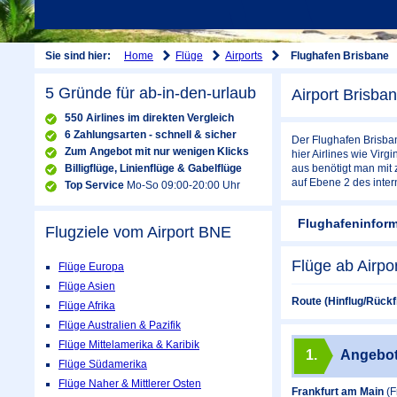
Home
Flüge
Airports
Sie sind hier:
Flughafen Brisbane
5 Gründe für ab-in-den-urlaub
Airport Brisba
550 Airlines im direkten Vergleich
6 Zahlungsarten - schnell & sicher
Der Flughafen Brisban
Zum Angebot mit nur wenigen Klicks
hier Airlines wie Virg
Billigflüge, Linienflüge & Gabelflüge
aus benötigt man mit
auf Ebene 2 des inter
Top Service
Mo-So 09:00-20:00 Uhr
Flughafeninfor
Flugziele vom Airport
BNE
Flüge ab Airpo
Flüge Europa
Flüge Asien
Route (Hinflug/Rückf
Flüge Afrika
Flüge Australien & Pazifik
Flüge Mittelamerika & Karibik
1.
Angebo
Flüge Südamerika
Flüge Naher & Mittlerer Osten
Frankfurt am Main
(F