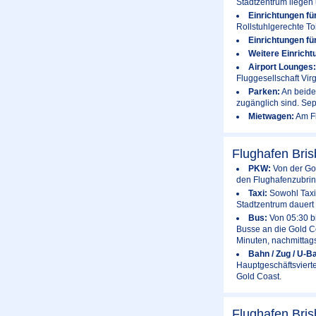
Stadtzentrum liegen 
Einrichtungen fü
Rollstuhlgerechte To
Einrichtungen fü
Weitere Einricht
Airport Lounges
Fluggesellschaft Virg
Parken:
An beiden
zugänglich sind. Sepa
Mietwagen:
Am Fl
Flughafen Bri
PKW:
Von der Gol
den Flughafenzubrin
Taxi:
Sowohl Taxis
Stadtzentrum dauert
Bus:
Von 05:30 bi
Busse an die Gold Co
Minuten, nachmittag
Bahn / Zug / U-B
Hauptgeschäftsvierte
Gold Coast.
Flughafen Bri