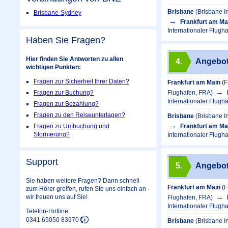
Brisbane
(Brisbane I
Brisbane-Sydney
Frankfurt am Ma
Internationaler Flugh
Haben Sie Fragen?
Hier finden Sie Antworten zu allen
4.
Angebo
wichtigen Punkten:
Fragen zur Sicherheit Ihrer Daten?
Frankfurt am Main
(F
Flughafen, FRA)
Fragen zur Buchung?
Internationaler Flugh
Fragen zur Bezahlung?
Fragen zu den Reiseunterlagen?
Brisbane
(Brisbane I
Frankfurt am Ma
Fragen zu Umbuchung und
Stornierung?
Internationaler Flugh
Support
5.
Angebo
Sie haben weitere Fragen? Dann schnell
Frankfurt am Main
(F
zum Hörer greifen, rufen Sie uns einfach an -
wir freuen uns auf Sie!
Flughafen, FRA)
Internationaler Flugh
Telefon-Hotline:
0341 65050 83970
Brisbane
(Brisbane I