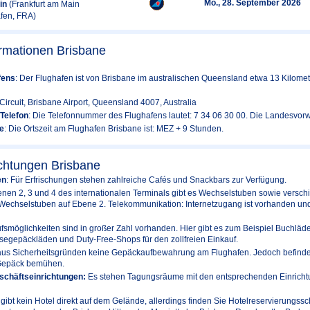
Mo., 28. September 2026
in
(Frankfurt am Main
afen, FRA)
rmationen Brisbane
fens
: Der Flughafen ist von Brisbane im australischen Queensland etwa 13 Kilometer
 Circuit, Brisbane Airport, Queensland 4007, Australia
Telefon
: Die Telefonnummer des Flughafens lautet: 7 34 06 30 00. Die Landesvorwa
e
: Die Ortszeit am Flughafen Brisbane ist: MEZ + 9 Stunden.
chtungen Brisbane
en
: Für Erfrischungen stehen zahlreiche Cafés und Snackbars zur Verfügung.
nen 2, 3 und 4 des internationalen Terminals gibt es Wechselstuben sowie versc
Wechselstuben auf Ebene 2. Telekommunikation: Internetzugang ist vorhanden und 
fsmöglichkeiten sind in großer Zahl vorhanden. Hier gibt es zum Beispiel Buchläd
egepäckläden und Duty-Free-Shops für den zollfreien Einkauf.
aus Sicherheitsgründen keine Gepäckaufbewahrung am Flughafen. Jedoch befinden 
 Gepäck bemühen.
schäftseinrichtungen:
Es stehen Tagungsräume mit den entsprechenden Einrichtu
gibt kein Hotel direkt auf dem Gelände, allerdings finden Sie Hotelreservierungssc