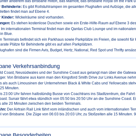
unter anderem das Brisbane Hilton, das Marriott, das Brisbane Royal on the Park 
r Behinderte:
Es gibt Rollstuhlrampen im gesamten Flughafen und Aufzüge, die a
iletten findet man auf Ebene 4.
r Kinder:
Wickelräume sind vorhanden.
ungen:
Es stehen kostenlose Duschen sowie ein Erste-Hilfe-Raum auf Ebene 3 des 
:
Im internationalen Terminal findet man die Qantas Club Lounge und im nationale
in Blue.
 Terminals befindet sich ein Parkhaus sowie Parkplätze im Freien, die sowohl für K
rate Plätze für Behinderte gibt es auf allen Parkplätzen.
ughafen sind die Firmen Avis, Budget, Hertz, National, Red Spot und Thrifty ansäss
sbane Verkehrsanbindung
d Coast, Neusüdwales und der Sunshine Coast aus gelangt man über die Gateway A
ger. Von Brisbane aus kann man den Kingsford Smith Drive zur Links Avenue nehm
 als auch Limousinen der Unternehmen Black & White Cabs und Yellowcabs stehen 
 25 Minuten.
s 23:00 Uhr fahren halbstündig Busse von Coachtrans ins Stadtzentrum, die Fahrt 
ast. Sunair fährt etwa stündlich von 05:50 bis 20:50 Uhr an die Sunshine Coast. Ei
s alle 20 Minuten zwischen den beiden Terminals.
ahn:
Der Airtrain Rail Link fährt vom inländischen und auch vom internationalen T
l von Brisbane. Die Züge von 06:03 bis 20:03 Uhr, zu Stoßzeiten alle 15 Minuten. 
sbane Besonderheiten