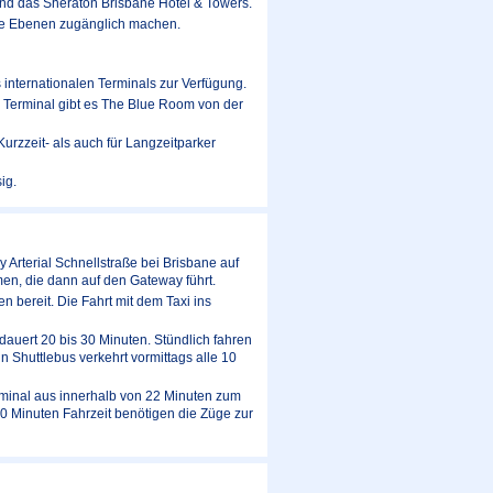
und das Sheraton Brisbane Hotel & Towers.
lle Ebenen zugänglich machen.
internationalen Terminals zur Verfügung.
n Terminal gibt es The Blue Room von der
urzzeit- als auch für Langzeitparker
ig.
rterial Schnellstraße bei Brisbane auf
en, die dann auf den Gateway führt.
bereit. Die Fahrt mit dem Taxi ins
dauert 20 bis 30 Minuten. Stündlich fahren
n Shuttlebus verkehrt vormittags alle 10
erminal aus innerhalb von 22 Minuten zum
90 Minuten Fahrzeit benötigen die Züge zur