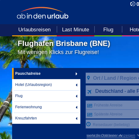
Urlaubsreisen
Last Minute
Flug
Hot
Flughafen Brisbane (BNE)
Mit wenigen Klicks zur Flugreise!
Pauschalreise
Hotel (Urlaubsregion)
Deutschland - alle 
Flug
Früheste Anreise
Ferienwohnung
Späteste Abreise
Kreuzfahrten
Reisedauer (beliebig)
mehr Suchkriterien anzeigen
weniger Optionen