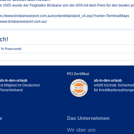
hr 2005 wurde der Flughafen Brisbane von der IATA mit dem Preis für den besten pri
tps://www.brisbaneairport.com.au/content/standard_v4.asp?name=TerminalMaps
//www.brisbaneairport.com.au/
ch!
% Preisvorteil.
PCI Zertifikat
ab-in-den-urlaub
ab-in-den-urlaub
ist Mitglied im Deutschen
erfüllt höchste Sicherhe
ReiseVerband
für Kreditkartenzahlung
e
Das Unternehmen
Wir über uns