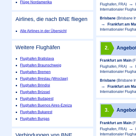
Flüge Nordamerika
Flughafen, FRA)
Internationaler Flugh
Brisbane
(Brisbane I
Airlines, die nach BNE fliegen
Frankfurt am Ma
Internationaler Flugh
Alle Airlines in der Übersicht
Weitere Flughäfen
2.
Angebo
Flughafen Bratislava
Frankfurt am Main
(F
Flughafen Braunschweig
Flughafen, FRA)
Internationaler Flugh
Flughafen Bremen
Flughafen Breslau (Wroclaw)
Brisbane
(Brisbane I
Flughafen Brindisi
Frankfurt am Ma
Internationaler Flugh
Flughafen Brüssel
Flughafen Budapest
Flughafen Buenos Aires-Ezeiza
3.
Angebo
Flughafen Bukarest
Flughafen Burgas
Frankfurt am Main
(F
Flughafen, FRA)
Internationaler Flugh
Verbindungen von BNE