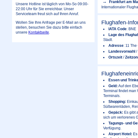
Frankfurt am Ma
Unsere Hotline ist täglich von Mo-So 09:00-
Internationaler Flugh
22:00 Uhr für Sie erreichbar. Unser
Serviceteam freut sich auf Ihren Anruf.
Flughafen-Info
Wollen Sie Ihre Anfrage per E-Mail an uns
stellen, besuchen Sie dazu bitte einfach
IATA Code
: BNE
unsere
Kontaktseite
.
Lage des Flugha
Stadt.
Adresse
: 11 The
Landesvorwahl
/
Ortszeit
/
Zeitzon
Flughafeneinri
Essen und Trink
Geld:
Auf den Ebe
Terminal findet man 
Terminals.
Shopping:
Einkau
Süßwarenläden, Reis
Gepäck:
Es gibt 
sich um verlorenes
Tagungs- und Ge
Verfügung.
Airport Hotel:
Es 