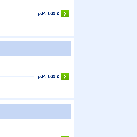
p.P.
869 €
p.P.
869 €