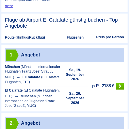
mehr
Flüge ab Airport El Calafate günstig buchen - Top
Angebote
Preis pro Person
Route (Hinflug/Rückflug)
Flugzeiten
1.
Angebot
München
(München Internationaler
Sa., 19.
Flughafen 'Franz Josef Strauß',
September
MUC)
El Calafate
(El Calafate
2026
Flughafen, FTE)
p.P.
2188 €
El Calafate
(El Calafate Flughafen,
Sa., 26.
FTE)
München
(München
September
Internationaler Flughafen 'Franz
2026
Josef Strauß', MUC)
2.
Angebot