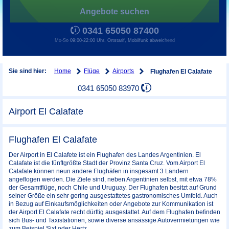
Angebote suchen
0341 65050 87400
Mo-So 09:00-22:00 Uhr, Ortstarif, Mobilfunk abweichend
Home
Flüge
Airports
Sie sind hier:
Flughafen El Calafate
0341 65050 83970
Airport El Calafate
Flughafen El Calafate
Der Airport in El Calafete ist ein Flughafen des Landes Argentinien. El
Calafate ist die fünftgrößte Stadt der Provinz Santa Cruz. Vom Airport El
Calafate können neun andere Flughäfen in insgesamt 3 Ländern
angeflogen werden. Die Ziele sind, neben Argentinien selbst, mit etwa 78%
der Gesamtflüge, noch Chile und Uruguay. Der Flughafen besitzt auf Grund
seiner Größe ein sehr gering ausgestattetes gastronomisches Umfeld. Auch
in Bezug auf Einkaufsmöglichkeiten oder Angebote zur Kommunikation ist
der Airport El Calafate recht dürftig ausgestattet. Auf dem Flughafen befinden
sich Bus- und Taxistationen, sowie diverse ansässige Autovermietungen wie
zum Beispiel Sixt oder Hertz.