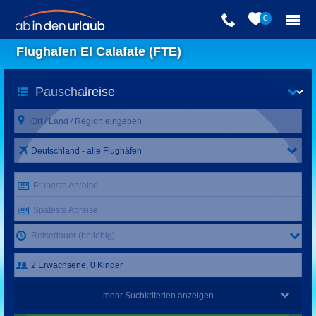
0
Flughafen El Calafate (FTE)
Deutschland - alle Flughäfen
Früheste Anreise
Späteste Abreise
Reisedauer (beliebig)
mehr Suchkriterien anzeigen