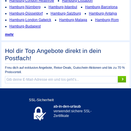
Hamburg-London Heathrow
Hamburg-Lissabon
Hamburg-Nürnberg
Hamburg-Istanbul
Hamburg-Barcelona
Hamburg-Düsseldorf
Hamburg-Salzburg
Hamburg-Antalya
Hamburg-London Gatwick
Hamburg-Malaga
Hamburg-Rom
Hamburg-Budapest
mehr
Hol dir Top Angebote direkt in dein
Postfach!
Freu dich auf exklusive Angebote, Reise-Deals, Gutschein-Aktionen und bis zu 70 %
Preisvorteil.
SSL-Sicherheit
ab-in-den-urlaub
verwendet sichere SSL-
Zertifikate