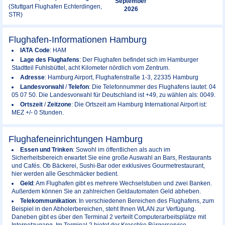
September
(Stuttgart Flughafen Echterdingen,
2026
STR)
Flughafen-Informationen Hamburg
IATA Code
: HAM
Lage des Flughafens
: Der Flughafen befindet sich im Hamburger
Stadtteil Fuhlsbüttel, acht Kilometer nördlich vom Zentrum.
Adresse
: Hamburg Airport, Flughafenstraße 1-3, 22335 Hamburg
Landesvorwahl
/
Telefon
: Die Telefonnummer des Flughafens lautet: 04
05 07 50. Die Landesvorwahl für Deutschland ist +49, zu wählen als: 0049.
Ortszeit
/
Zeitzone
: Die Ortszeit am Hamburg International Airport ist:
MEZ +/- 0 Stunden.
Flughafeneinrichtungen Hamburg
Essen und Trinken
: Sowohl im öffentlichen als auch im
Sicherheitsbereich erwartet Sie eine große Auswahl an Bars, Restaurants
und Cafés. Ob Bäckerei, Sushi-Bar oder exklusives Gourmetrestaurant,
hier werden alle Geschmäcker bedient.
Geld
: Am Flughafen gibt es mehrere Wechselstuben und zwei Banken.
Außerdem können Sie an zahlreichen Geldautomaten Geld abheben.
Telekommunikation
: In verschiedenen Bereichen des Flughafens, zum
Beispiel in den Abholerbereichen, steht Ihnen WLAN zur Verfügung.
Daneben gibt es über den Terminal 2 verteilt Computerarbeitsplätze mit
Internetzugang. Im Terminal 2 bietet der Kroschke Bürgerservice