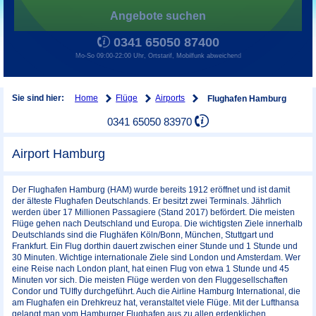
Angebote suchen
0341 65050 87400
Mo-So 09:00-22:00 Uhr, Ortstarif, Mobilfunk abweichend
Home
Flüge
Airports
Sie sind hier:
Flughafen Hamburg
0341 65050 83970
Airport Hamburg
Der Flughafen Hamburg (HAM) wurde bereits 1912 eröffnet und ist damit
der älteste Flughafen Deutschlands. Er besitzt zwei Terminals. Jährlich
werden über 17 Millionen Passagiere (Stand 2017) befördert. Die meisten
Flüge gehen nach Deutschland und Europa. Die wichtigsten Ziele innerhalb
Deutschlands sind die Flughäfen Köln/Bonn, München, Stuttgart und
Frankfurt. Ein Flug dorthin dauert zwischen einer Stunde und 1 Stunde und
30 Minuten. Wichtige internationale Ziele sind London und Amsterdam. Wer
eine Reise nach London plant, hat einen Flug von etwa 1 Stunde und 45
Minuten vor sich. Die meisten Flüge werden von den Fluggesellschaften
Condor und TUIfly durchgeführt. Auch die Airline Hamburg International, die
am Flughafen ein Drehkreuz hat, veranstaltet viele Flüge. Mit der Lufthansa
gelangt man vom Hamburger Flughafen aus zu allen erdenklichen