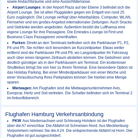
sowie Andachtsräume und eine Aussichtsterrasse.
Airport Lounges
: In der Airport Plaza auf der Ebene 3 befindet sich die
Airport Lounge. Sie ist allen Fluggästen gegen ein Entgelt von rund 25
Euro zugänglich. Die Lounge verfügt über Arbeitsplätze, Computer, WLAN,
Fernseher und ein großes Angebot internationaler Zeitungen. Auch Snacks
und Getränke werden angeboten. Außerdem besitzt die Lufthansa eine
eigene Lounge für ihre Passagiere. Die Emirates-Lounge ist First und
Business Class Passagieren vorenthalten.
Parken
: Direkt an den Terminals befinden sich die Parkhäuser P1, P2,
P4 und P5. Sie richten sich besonders an Kurzzeitparker. Etwas weiter
entfernt sind die Parkhäuser P8 und P9, wo Langzeitparker ihr Fahrzeug
auch über einen längeren Zeitraum abstellen können. Die Gebühren sind
deutlich günstiger als in den Parkhäusern am Terminal. Ein kostenloser
Shuttlebus bringt Sie von hier zu Ihrem Terminal. Eine besondere Option ist
das Holiday Parking. Bei einer Mindestparkdauer von einer Woche und
einer Vorausbuchung Ihres Parkplatzes können Sie hierbei eine Menge
sparen.
Mietwagen
: Am Flughafen sind die Mietwagenunternehmen Avis,
Europcar, Hertz und Sixt vertreten. Die Schalter befinden sich im Terminal 2
im Ankunftsbereich.
Flughafen Hamburg Verkehrsanbindung
PKW
: Aus Niedersachsen und Schleswig-Holstein ist der Flughafen
über die A7 erreichbar. Die Abfahrt ist Schnelsen-Nord. Aus Mecklenburg-
Vorpommern nehmen Sie die A 24. Die entsprechende Abfahrt ist Horn. Der
Flughafen ist gut ausgeschildert.