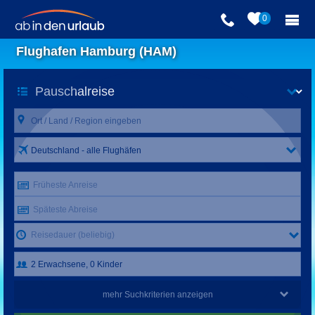
0
Flughafen Hamburg (HAM)
Deutschland - alle Flughäfen
Früheste Anreise
Späteste Abreise
Reisedauer (beliebig)
mehr Suchkriterien anzeigen