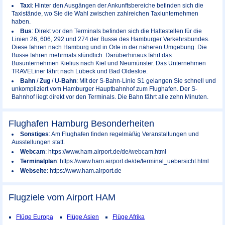
Taxi
: Hinter den Ausgängen der Ankunftsbereiche befinden sich die
Taxistände, wo Sie die Wahl zwischen zahlreichen Taxiunternehmen
haben.
Bus
: Direkt vor den Terminals befinden sich die Haltestellen für die
Linien 26, 606, 292 und 274 der Busse des Hamburger Verkehrsbundes.
Diese fahren nach Hamburg und in Orte in der näheren Umgebung. Die
Busse fahren mehrmals stündlich. Darüberhinaus fährt das
Busunternehmen Kielius nach Kiel und Neumünster. Das Unternehmen
TRAVELiner fährt nach Lübeck und Bad Oldesloe.
Bahn
/
Zug
/
U-Bahn
: Mit der S-Bahn-Linie S1 gelangen Sie schnell und
unkompliziert vom Hamburger Hauptbahnhof zum Flughafen. Der S-
Bahnhof liegt direkt vor den Terminals. Die Bahn fährt alle zehn Minuten.
Flughafen Hamburg Besonderheiten
Sonstiges
: Am Flughafen finden regelmäßig Veranstaltungen und
Ausstellungen statt.
Webcam
: https://www.ham.airport.de/de/webcam.html
Terminalplan
: https://www.ham.airport.de/de/terminal_uebersicht.html
Webseite
: https://www.ham.airport.de
Flugziele vom Airport
HAM
Flüge Europa
Flüge Asien
Flüge Afrika