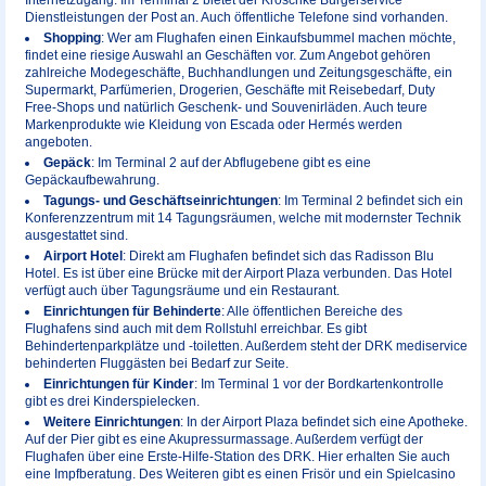
Dienstleistungen der Post an. Auch öffentliche Telefone sind vorhanden.
Shopping
: Wer am Flughafen einen Einkaufsbummel machen möchte,
findet eine riesige Auswahl an Geschäften vor. Zum Angebot gehören
zahlreiche Modegeschäfte, Buchhandlungen und Zeitungsgeschäfte, ein
Supermarkt, Parfümerien, Drogerien, Geschäfte mit Reisebedarf, Duty
Free-Shops und natürlich Geschenk- und Souvenirläden. Auch teure
Markenprodukte wie Kleidung von Escada oder Hermés werden
angeboten.
Gepäck
: Im Terminal 2 auf der Abflugebene gibt es eine
Gepäckaufbewahrung.
Tagungs- und Geschäftseinrichtungen
: Im Terminal 2 befindet sich ein
Konferenzzentrum mit 14 Tagungsräumen, welche mit modernster Technik
ausgestattet sind.
Airport Hotel
: Direkt am Flughafen befindet sich das Radisson Blu
Hotel. Es ist über eine Brücke mit der Airport Plaza verbunden. Das Hotel
verfügt auch über Tagungsräume und ein Restaurant.
Einrichtungen für Behinderte
: Alle öffentlichen Bereiche des
Flughafens sind auch mit dem Rollstuhl erreichbar. Es gibt
Behindertenparkplätze und -toiletten. Außerdem steht der DRK mediservice
behinderten Fluggästen bei Bedarf zur Seite.
Einrichtungen für Kinder
: Im Terminal 1 vor der Bordkartenkontrolle
gibt es drei Kinderspielecken.
Weitere Einrichtungen
: In der Airport Plaza befindet sich eine Apotheke.
Auf der Pier gibt es eine Akupressurmassage. Außerdem verfügt der
Flughafen über eine Erste-Hilfe-Station des DRK. Hier erhalten Sie auch
eine Impfberatung. Des Weiteren gibt es einen Frisör und ein Spielcasino