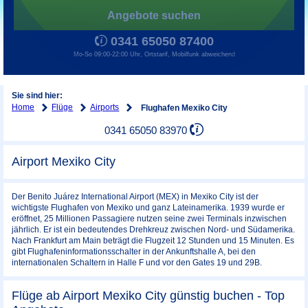
Angebote suchen
0341 65050 87400
Mo-So 09:00-22:00 Uhr, Ortstarif, Mobilfunk abweichend
Sie sind hier:
Home
Flüge
Airports
Flughafen Mexiko City
0341 65050 83970
Airport Mexiko City
Der Benito Juárez International Airport (MEX) in Mexiko City ist der
wichtigste Flughafen von Mexiko und ganz Lateinamerika. 1939 wurde er
eröffnet, 25 Millionen Passagiere nutzen seine zwei Terminals inzwischen
jährlich. Er ist ein bedeutendes Drehkreuz zwischen Nord- und Südamerika.
Nach Frankfurt am Main beträgt die Flugzeit 12 Stunden und 15 Minuten. Es
gibt Flughafeninformationsschalter in der Ankunftshalle A, bei den
internationalen Schaltern in Halle F und vor den Gates 19 und 29B.
Flüge ab Airport Mexiko City günstig buchen - Top