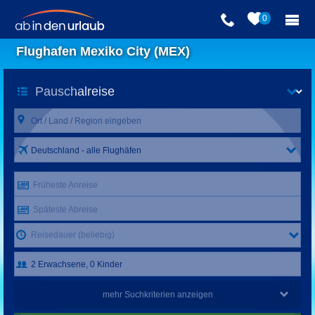
0
Flughafen Mexiko City (MEX)
Deutschland - alle Flughäfen
Früheste Anreise
Späteste Abreise
Reisedauer (beliebig)
mehr Suchkriterien anzeigen