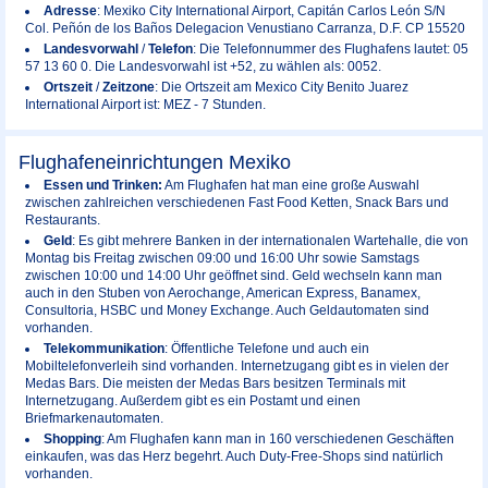
Adresse
: Mexiko City International Airport, Capitán Carlos León S/N
Col. Peñón de los Baños Delegacion Venustiano Carranza, D.F. CP 15520
Landesvorwahl
/
Telefon
: Die Telefonnummer des Flughafens lautet: 05
57 13 60 0. Die Landesvorwahl ist +52, zu wählen als: 0052.
Ortszeit
/
Zeitzone
: Die Ortszeit am Mexico City Benito Juarez
International Airport ist: MEZ - 7 Stunden.
Flughafeneinrichtungen Mexiko
Essen und Trinken:
Am Flughafen hat man eine große Auswahl
zwischen zahlreichen verschiedenen Fast Food Ketten, Snack Bars und
Restaurants.
Geld
: Es gibt mehrere Banken in der internationalen Wartehalle, die von
Montag bis Freitag zwischen 09:00 und 16:00 Uhr sowie Samstags
zwischen 10:00 und 14:00 Uhr geöffnet sind. Geld wechseln kann man
auch in den Stuben von Aerochange, American Express, Banamex,
Consultoria, HSBC und Money Exchange. Auch Geldautomaten sind
vorhanden.
Telekommunikation
: Öffentliche Telefone und auch ein
Mobiltelefonverleih sind vorhanden. Internetzugang gibt es in vielen der
Medas Bars. Die meisten der Medas Bars besitzen Terminals mit
Internetzugang. Außerdem gibt es ein Postamt und einen
Briefmarkenautomaten.
Shopping
: Am Flughafen kann man in 160 verschiedenen Geschäften
einkaufen, was das Herz begehrt. Auch Duty-Free-Shops sind natürlich
vorhanden.