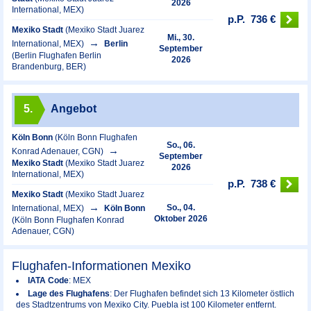
2026
International, MEX)
p.P.
736 €
Mexiko Stadt
(Mexiko Stadt Juarez
Mi., 30.
International, MEX)
Berlin
September
(Berlin Flughafen Berlin
2026
Brandenburg, BER)
5.
Angebot
Köln Bonn
(Köln Bonn Flughafen
So., 06.
Konrad Adenauer, CGN)
September
Mexiko Stadt
(Mexiko Stadt Juarez
2026
International, MEX)
p.P.
738 €
Mexiko Stadt
(Mexiko Stadt Juarez
So., 04.
International, MEX)
Köln Bonn
Oktober 2026
(Köln Bonn Flughafen Konrad
Adenauer, CGN)
Flughafen-Informationen Mexiko
IATA Code
: MEX
Lage des Flughafens
: Der Flughafen befindet sich 13 Kilometer östlich
des Stadtzentrums von Mexiko City. Puebla ist 100 Kilometer entfernt.