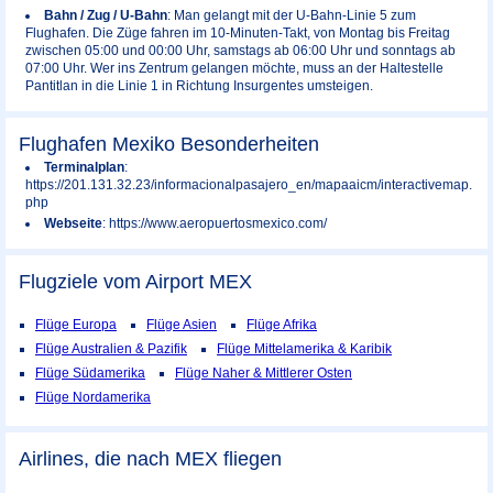
Bahn / Zug / U-Bahn
: Man gelangt mit der U-Bahn-Linie 5 zum
Flughafen. Die Züge fahren im 10-Minuten-Takt, von Montag bis Freitag
zwischen 05:00 und 00:00 Uhr, samstags ab 06:00 Uhr und sonntags ab
07:00 Uhr. Wer ins Zentrum gelangen möchte, muss an der Haltestelle
Pantitlan in die Linie 1 in Richtung Insurgentes umsteigen.
Flughafen Mexiko Besonderheiten
Terminalplan
:
https://201.131.32.23/informacionalpasajero_en/mapaaicm/interactivemap.
php
Webseite
: https://www.aeropuertosmexico.com/
Flugziele vom Airport
MEX
Flüge Europa
Flüge Asien
Flüge Afrika
Flüge Australien & Pazifik
Flüge Mittelamerika & Karibik
Flüge Südamerika
Flüge Naher & Mittlerer Osten
Flüge Nordamerika
Airlines, die nach MEX fliegen