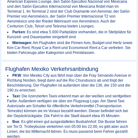
American Express Lounge, den Salón Ejecutivo Nacional von Mexicana
und den Salón Ejecutivo Internacional von Mexicana findet man im
Terminal 1. Im Terminal 2 sind der Club Diamante von Aeromar, der Salón
Premier von Aeroméxico, der Salón Premier Internacional T2 von
Aeroméxico und der Riedel Weinraum von Aeroméxico. Auch der
Centurion Club, Telcel und Televisa bieten Lounges.
Parken
: Es sind etwa 5.000 Parkplätze vorhanden, die in Stellplätze für
Kurzzeit- und Dauerparker eingeteilt sind.
Mietwagen
: Am Flughafen sind die Firmen Avis, Budget und Hertz sowie
Kim Car Rent, Royal Car a Rent und Economovil Rent a Car vertreten. Sie
bieten Fahrzeuge aller Kategorien und Preisklassen.
Flughafen Mexiko Verkehrsanbindung
PKW
: Von Mexiko City aus fährt man über die Fray Servando Avenue in
Richtung Norden, biegt dann auf die Rio Churubusco ab und folgt der
Beschilderung. Der Flughafen ist außerdem über die 136, die 150 und die
190 zu erreichen.
Taxi:
Die lizenzierten Taxis erkennt man an der weißen und senfgelben
Farbe. Außerdem verfügen sie über ein Flugzeug-Logo. Am Stand Taxi
Autorizado am Schalter für öffentliche Verkehrsmittel (Transportacion
Terrestre) können sie im Voraus bezahlt werden.
Dieser befindet sich bei
der Gepäckrückgabe. Die Fahrt in die Stadt dauert etwa 45 Minuten.
Bus
: Es gibt einen gut ausgestatteten Busbahnhof. Die Busse fahren
vor Tor D. Trolleybusse verkehren von 05:00 bis 22:00, es gibt aber auch
Linien, die bis Mitternacht fahren. Es muss passend beim Fahrer gezahlt
werden.