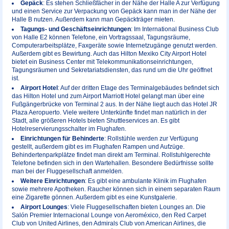
Gepäck
: Es stehen Schließfächer in der Nähe der Halle A zur Verfügung
und einen Service zur Verpackung von Gepäck kann man in der Nähe der
Halle B nutzen. Außerdem kann man Gepäckträger mieten.
Tagungs- und Geschäftseinrichtungen
: Im International Business Club
von Halle E2 können Telefone, ein Vortragssaal, Tagungsräume,
Computerarbeitsplätze, Faxgeräte sowie Internetzugänge genutzt werden.
Außerdem gibt es Bewirtung. Auch das Hilton Mexiko City Airport Hotel
bietet ein Business Center mit Telekommunikationseinrichtungen,
Tagungsräumen und Sekretariatsdiensten, das rund um die Uhr geöffnet
ist.
Airport Hotel
: Auf der dritten Etage des Terminalgebäudes befindet sich
das Hilton Hotel und zum Airport Marriott Hotel gelangt man über eine
Fußgängerbrücke von Terminal 2 aus. In der Nähe liegt auch das Hotel JR
Plaza Aeropuerto. Viele weitere Unterkünfte findet man natürlich in der
Stadt, alle größeren Hotels bieten Shuttleservices an. Es gibt
Hotelreservierungsschalter im Flughafen.
Einrichtungen für Behinderte
: Rollstühle werden zur Verfügung
gestellt, außerdem gibt es im Flughafen Rampen und Aufzüge.
Behindertenparkplätze findet man direkt am Terminal. Rollstuhlgerechte
Telefone befinden sich in den Wartehallen. Besondere Bedürfnisse sollte
man bei der Fluggesellschaft anmelden.
Weitere Einrichtungen
: Es gibt eine ambulante Klinik im Flughafen
sowie mehrere Apotheken. Raucher können sich in einem separaten Raum
eine Zigarette gönnen. Außerdem gibt es eine Kunstgalerie.
Airport Lounges
: Viele Fluggesellschaften bieten Lounges an. Die
Salón Premier Internacional Lounge von Aeroméxico, den Red Carpet
Club von United Airlines, den Admirals Club von American Airlines, die