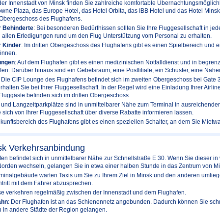
 der Innenstadt von Minsk finden Sie zahlreiche komfortable Übernachtungsmöglichk
ne Plaza, das Europe Hotel, das Hotel Orbita, das IBB Hotel und das Hotel Minsk
n Obergeschoss des Flughafens.
r Behinderte
: Bei besonderen Bedürfnissen sollten Sie Ihre Fluggesellschaft in jede
ei allen Erledigungen rund um den Flug Unterstützung vom Personal zu erhalten.
r Kinder
: Im dritten Obergeschoss des Flughafens gibt es einen Spielbereich und
können.
ungen
: Auf dem Flughafen gibt es einen medizinischen Notfalldienst und in begr
n. Darüber hinaus sind ein Gebetsraum, eine Postfiliale, ein Schuster, eine Nähe
: Die CIP Lounge des Flughafens befindet sich im zweiten Obergeschoss bei Gate 3
halten Sie bei Ihrer Fluggesellschaft. In der Regel wird eine Einladung Ihrer Airli
Fluggäste befinden sich im dritten Obergeschoss.
t- und Langzeitparkplätze sind in unmittelbarer Nähe zum Terminal in ausreichend
e sich von Ihrer Fluggesellschaft über diverse Rabatte informieren lassen.
nkunftsbereich des Flughafens gibt es einen speziellen Schalter, an dem Sie Mie
sk Verkehrsanbindung
fen befindet sich in unmittelbarer Nähe zur Schnellstraße E 30. Wenn Sie dieser in
Norden wechseln, gelangen Sie in etwa einer halben Stunde in das Zentrum von Mi
rminalgebäude warten Taxis um Sie zu Ihrem Ziel in Minsk und den anderen umliege
ntritt mit dem Fahrer abzusprechen.
sse verkehren regelmäßig zwischen der Innenstadt und dem Flughafen.
ahn
: Der Flughafen ist an das Schienennetz angebunden. Dadurch können Sie schne
h in andere Städte der Region gelangen.