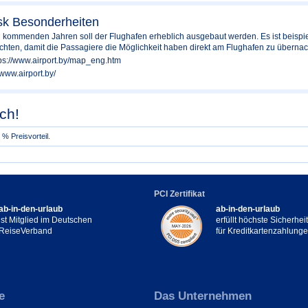
sk Besonderheiten
en kommenden Jahren soll der Flughafen erheblich ausgebaut werden. Es ist beispi
chten, damit die Passagiere die Möglichkeit haben direkt am Flughafen zu übernac
tps://www.airport.by/map_eng.htm
//www.airport.by/
ch!
% Preisvorteil.
PCI Zertifikat
ab-in-den-urlaub
ab-in-den-urlaub
ist Mitglied im Deutschen
erfüllt höchste Sicherhe
ReiseVerband
für Kreditkartenzahlung
e
Das Unternehmen