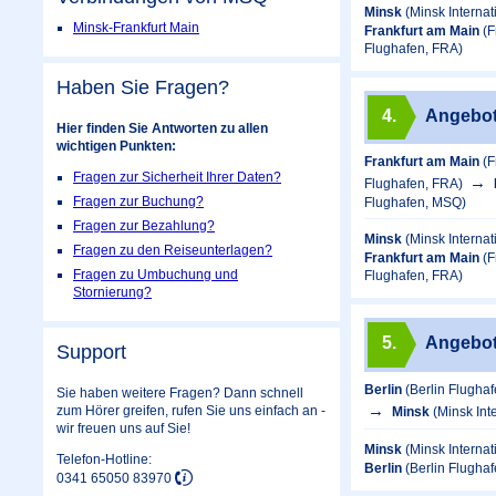
Minsk
(Minsk Interna
Minsk-Frankfurt Main
Frankfurt am Main
(F
Flughafen, FRA)
Haben Sie Fragen?
4.
Angebo
Hier finden Sie Antworten zu allen
wichtigen Punkten:
Frankfurt am Main
(F
Fragen zur Sicherheit Ihrer Daten?
Flughafen, FRA)
Fragen zur Buchung?
Flughafen, MSQ)
Fragen zur Bezahlung?
Minsk
(Minsk Interna
Fragen zu den Reiseunterlagen?
Frankfurt am Main
(F
Fragen zu Umbuchung und
Flughafen, FRA)
Stornierung?
5.
Angebo
Support
Berlin
(Berlin Flugha
Sie haben weitere Fragen? Dann schnell
zum Hörer greifen, rufen Sie uns einfach an -
Minsk
(Minsk Int
wir freuen uns auf Sie!
Minsk
(Minsk Interna
Telefon-Hotline:
Berlin
(Berlin Flugha
0341 65050 83970