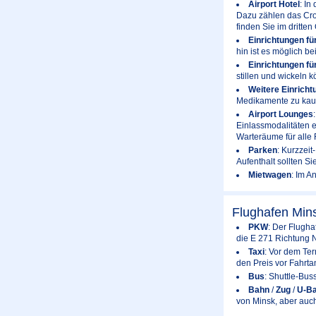
Airport Hotel
: In
Dazu zählen das Crow
finden Sie im dritte
Einrichtungen fü
hin ist es möglich b
Einrichtungen fü
stillen und wickeln 
Weitere Einricht
Medikamente zu kaufe
Airport Lounges
Einlassmodalitäten er
Warteräume für alle 
Parken
: Kurzzei
Aufenthalt sollten Si
Mietwagen
: Im A
Flughafen Min
PKW
: Der Flugha
die E 271 Richtung 
Taxi
: Vor dem Te
den Preis vor Fahrta
Bus
: Shuttle-Bu
Bahn
/
Zug
/
U-B
von Minsk, aber auc