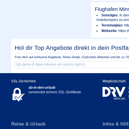
Flughafen Min
Sonstiges
: In d
Hotelkomplex zu erri
Terminalplan
: ht
Webseite
: https:
Hol dir Top Angebote direkt in dein Postfa
Freu dich auf exklusive Angebote, Reise-Deals, Gutschein-Aktionen und bis zu 70 
SSL-Sicherheit
Mitgliedschaft
ab-in-den-urlaub
verwendet sichere SSL-Zertifikate
Reise & Urlaub
Infos & Hilf