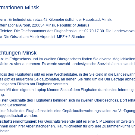
ormationen Minsk
fens
: Er befindet sich etwa 42 Kilometer östlich der Hauptstadt Minsk.
International Airport, 220054 Minsk, Republic of Belarus
Telefon
: Die Telefonnummer des Flughafens lautet: 02 79 17 30. Die Landesvorwah
e
: Die Ortszeit am Minsk Airport ist: MEZ + 2 Stunden.
ichtungen Minsk
en
: Im Erdgeschoss und im zweiten Obergeschoss finden Sie diverse Möglichkeite
ränke zu sich zu nehmen. Es werde sowohl landestypische Spezialitäten als auch 
hoss des Flughafens gibt es eine Wechselstube, in der Sie Geld in die Landeswä
s gibt es außerdem Geldautomaten, an denen Sie rund um die Uhr Beträge abheb
t eigenen Filialen am Flughafen vertreten.
ion
: Mit dem eigenen Laptop können Sie auf dem Flughafen drahtlos ins Internet g
ng.
eisten Geschäfte des Flughafens befinden sich im zweiten Obergeschoss. Dort erha
 und Geschenke.
Ankunftshalle des Flughafens steht eine Gepäckaufbewahrungsstation zur Verfügung. 
luggesellschaft wenden.
schäftseinrichtungen
: Für Geschäftsreisende gibt es eine CIP Lounge im zweite
annen oder Ihrer Arbeit nachgehen. Räumlichkeiten für größere Zusammenkünfte 
eboten.