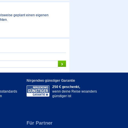
elsweise geplant einen eigenen
hten.
Nirgendwo günstiger Garantie
250 € geschenkt,
itsstandards
wenn deine Reise woanders
en
günstiger ist
Für Partner