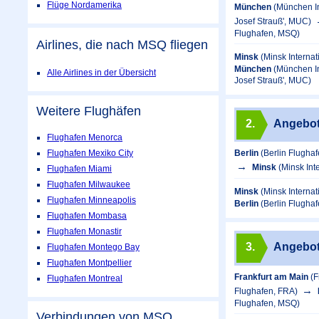
Flüge Nordamerika
München
(München In
Josef Strauß', MUC)
Flughafen, MSQ)
Airlines, die nach MSQ fliegen
Minsk
(Minsk Interna
München
(München In
Alle Airlines in der Übersicht
Josef Strauß', MUC)
Weitere Flughäfen
2.
Angebo
Flughafen Menorca
Flughafen Mexiko City
Berlin
(Berlin Flugha
Minsk
(Minsk Int
Flughafen Miami
Flughafen Milwaukee
Minsk
(Minsk Interna
Flughafen Minneapolis
Berlin
(Berlin Flugha
Flughafen Mombasa
Flughafen Monastir
3.
Angebo
Flughafen Montego Bay
Flughafen Montpellier
Frankfurt am Main
(F
Flughafen Montreal
Flughafen, FRA)
Flughafen, MSQ)
Verbindungen von MSQ