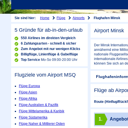
Home
Flüge
Airports
Sie sind hier:
Flughafen Minsk
5 Gründe für ab-in-den-urlaub
Airport Minsk
550 Airlines im direkten Vergleich
6 Zahlungsarten - schnell & sicher
Der Minsk Internation
Zum Angebot mit nur wenigen Klicks
annähernd eine Millio
Billigflüge, Linienflüge & Gabelflüge
nationale Fluggesells
internationale Airline
Top Service
Mo-So 09:00-20:00 Uhr
können Sie sich an de
Flugziele vom Airport
MSQ
Flughafeninfor
Flüge Europa
Flüge ab Airpo
Flüge Asien
Flüge Afrika
Route (Hinflug/Rückf
Flüge Australien & Pazifik
Flüge Mittelamerika & Karibik
Flüge Südamerika
1.
Angebo
Flüge Naher & Mittlerer Osten