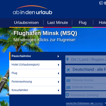
Urlaubsreisen
Last Minute
Flug
Hot
Flughafen Minsk (MSQ)
Mit wenigen Klicks zur Flugreise!
Pauschalreise
Hotel (Urlaubsregion)
Deutschland - alle 
Flug
Früheste Anreise
Ferienwohnung
Späteste Abreise
Kreuzfahrten
Reisedauer (beliebig)
mehr Suchkriterien anzeigen
weniger Optionen