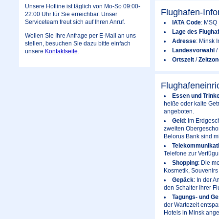
Unsere Hotline ist täglich von Mo-So 09:00-
Flughafen-Inf
22:00 Uhr für Sie erreichbar. Unser
Serviceteam freut sich auf Ihren Anruf.
IATA Code
: MSQ
Lage des Flugha
Wollen Sie Ihre Anfrage per E-Mail an uns
Adresse
: Minsk 
stellen, besuchen Sie dazu bitte einfach
Landesvorwahl
/
unsere
Kontaktseite
.
Ortszeit
/
Zeitzon
Flughafeneinr
Essen und Trink
heiße oder kalte Get
angeboten.
Geld
: Im Erdgesc
zweiten Obergeschos
Belorus Bank sind mi
Telekommunikat
Telefone zur Verfügu
Shopping
: Die m
Kosmetik, Souvenirs
Gepäck
: In der 
den Schalter Ihrer F
Tagungs- und Ge
der Wartezeit entsp
Hotels in Minsk ang