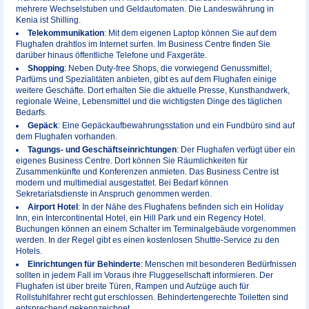
mehrere Wechselstuben und Geldautomaten. Die Landeswährung in
Kenia ist Shilling.
Telekommunikation
: Mit dem eigenen Laptop können Sie auf dem
Flughafen drahtlos im Internet surfen. Im Business Centre finden Sie
darüber hinaus öffentliche Telefone und Faxgeräte.
Shopping
: Neben Duty-free Shops, die vorwiegend Genussmittel,
Parfüms und Spezialitäten anbieten, gibt es auf dem Flughafen einige
weitere Geschäfte. Dort erhalten Sie die aktuelle Presse, Kunsthandwerk,
regionale Weine, Lebensmittel und die wichtigsten Dinge des täglichen
Bedarfs.
Gepäck
: Eine Gepäckaufbewahrungsstation und ein Fundbüro sind auf
dem Flughafen vorhanden.
Tagungs- und Geschäftseinrichtungen
: Der Flughafen verfügt über ein
eigenes Business Centre. Dort können Sie Räumlichkeiten für
Zusammenkünfte und Konferenzen anmieten. Das Business Centre ist
modern und multimedial ausgestattet. Bei Bedarf können
Sekretariatsdienste in Anspruch genommen werden.
Airport Hotel
: In der Nähe des Flughafens befinden sich ein Holiday
Inn, ein Intercontinental Hotel, ein Hill Park und ein Regency Hotel.
Buchungen können an einem Schalter im Terminalgebäude vorgenommen
werden. In der Regel gibt es einen kostenlosen Shuttle-Service zu den
Hotels.
Einrichtungen für Behinderte
: Menschen mit besonderen Bedürfnissen
sollten in jedem Fall im Voraus ihre Fluggesellschaft informieren. Der
Flughafen ist über breite Türen, Rampen und Aufzüge auch für
Rollstuhlfahrer recht gut erschlossen. Behindertengerechte Toiletten sind
entsprechend gekennzeichnet.