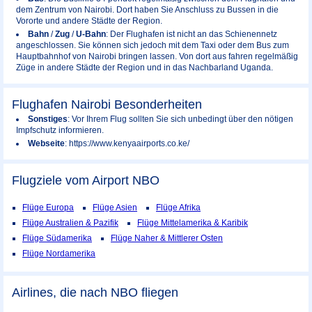
dem Zentrum von Nairobi. Dort haben Sie Anschluss zu Bussen in die
Vororte und andere Städte der Region.
Bahn
/
Zug
/
U-Bahn
: Der Flughafen ist nicht an das Schienennetz
angeschlossen. Sie können sich jedoch mit dem Taxi oder dem Bus zum
Hauptbahnhof von Nairobi bringen lassen. Von dort aus fahren regelmäßig
Züge in andere Städte der Region und in das Nachbarland Uganda.
Flughafen Nairobi Besonderheiten
Sonstiges
: Vor Ihrem Flug sollten Sie sich unbedingt über den nötigen
Impfschutz informieren.
Webseite
: https://www.kenyaairports.co.ke/
Flugziele vom Airport
NBO
Flüge Europa
Flüge Asien
Flüge Afrika
Flüge Australien & Pazifik
Flüge Mittelamerika & Karibik
Flüge Südamerika
Flüge Naher & Mittlerer Osten
Flüge Nordamerika
Airlines, die nach NBO fliegen