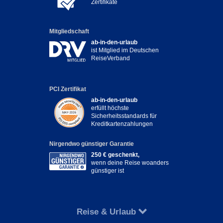
Zertifikate
Mitgliedschaft
ab-in-den-urlaub
ist Mitglied im Deutschen
ReiseVerband
PCI Zertifikat
ab-in-den-urlaub
erfüllt höchste
Sicherheitsstandards für
Kreditkartenzahlungen
Nirgendwo günstiger Garantie
250 € geschenkt,
wenn deine Reise woanders
günstiger ist
Reise & Urlaub