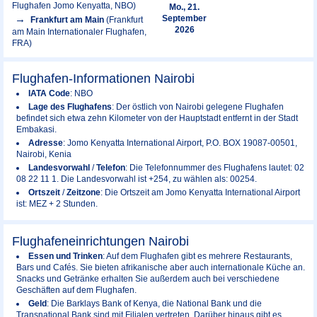
Flughafen Jomo Kenyatta, NBO)
Mo., 21.
September
Frankfurt am Main
(Frankfurt
2026
am Main Internationaler Flughafen,
FRA)
Flughafen-Informationen Nairobi
IATA Code
: NBO
Lage des Flughafens
: Der östlich von Nairobi gelegene Flughafen
befindet sich etwa zehn Kilometer von der Hauptstadt entfernt in der Stadt
Embakasi.
Adresse
: Jomo Kenyatta International Airport, P.O. BOX 19087-00501,
Nairobi, Kenia
Landesvorwahl
/
Telefon
: Die Telefonnummer des Flughafens lautet: 02
08 22 11 1. Die Landesvorwahl ist +254, zu wählen als: 00254.
Ortszeit
/
Zeitzone
: Die Ortszeit am Jomo Kenyatta International Airport
ist: MEZ + 2 Stunden.
Flughafeneinrichtungen Nairobi
Essen und Trinken
: Auf dem Flughafen gibt es mehrere Restaurants,
Bars und Cafés. Sie bieten afrikanische aber auch internationale Küche an.
Snacks und Getränke erhalten Sie außerdem auch bei verschiedene
Geschäften auf dem Flughafen.
Geld
: Die Barklays Bank of Kenya, die National Bank und die
Transnational Bank sind mit Filialen vertreten. Darüber hinaus gibt es