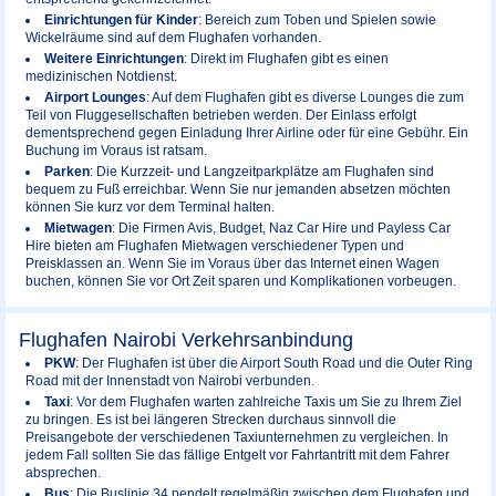
Einrichtungen für Kinder
: Bereich zum Toben und Spielen sowie
Wickelräume sind auf dem Flughafen vorhanden.
Weitere Einrichtungen
: Direkt im Flughafen gibt es einen
medizinischen Notdienst.
Airport Lounges
: Auf dem Flughafen gibt es diverse Lounges die zum
Teil von Fluggesellschaften betrieben werden. Der Einlass erfolgt
dementsprechend gegen Einladung Ihrer Airline oder für eine Gebühr. Ein
Buchung im Voraus ist ratsam.
Parken
: Die Kurzzeit- und Langzeitparkplätze am Flughafen sind
bequem zu Fuß erreichbar. Wenn Sie nur jemanden absetzen möchten
können Sie kurz vor dem Terminal halten.
Mietwagen
: Die Firmen Avis, Budget, Naz Car Hire und Payless Car
Hire bieten am Flughafen Mietwagen verschiedener Typen und
Preisklassen an. Wenn Sie im Voraus über das Internet einen Wagen
buchen, können Sie vor Ort Zeit sparen und Komplikationen vorbeugen.
Flughafen Nairobi Verkehrsanbindung
PKW
: Der Flughafen ist über die Airport South Road und die Outer Ring
Road mit der Innenstadt von Nairobi verbunden.
Taxi
: Vor dem Flughafen warten zahlreiche Taxis um Sie zu Ihrem Ziel
zu bringen. Es ist bei längeren Strecken durchaus sinnvoll die
Preisangebote der verschiedenen Taxiunternehmen zu vergleichen. In
jedem Fall sollten Sie das fällige Entgelt vor Fahrtantritt mit dem Fahrer
absprechen.
Bus
: Die Buslinie 34 pendelt regelmäßig zwischen dem Flughafen und