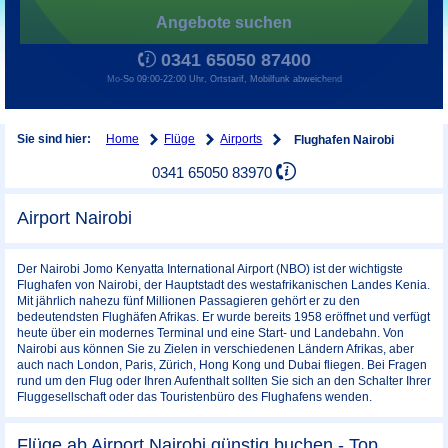
Angebote suchen
0341 65050 87400
Mo-So 09:00-22:00 Uhr, Ortstarif, Mobilfunk abweichend
Home
Flüge
Airports
Sie sind hier:
Flughafen Nairobi
0341 65050 83970
Airport Nairobi
Der Nairobi Jomo Kenyatta International Airport (NBO) ist der wichtigste
Flughafen von Nairobi, der Hauptstadt des westafrikanischen Landes Kenia.
Mit jährlich nahezu fünf Millionen Passagieren gehört er zu den
bedeutendsten Flughäfen Afrikas. Er wurde bereits 1958 eröffnet und verfügt
heute über ein modernes Terminal und eine Start- und Landebahn. Von
Nairobi aus können Sie zu Zielen in verschiedenen Ländern Afrikas, aber
auch nach London, Paris, Zürich, Hong Kong und Dubai fliegen. Bei Fragen
rund um den Flug oder Ihren Aufenthalt sollten Sie sich an den Schalter Ihrer
Fluggesellschaft oder das Touristenbüro des Flughafens wenden.
Flüge ab Airport Nairobi günstig buchen - Top