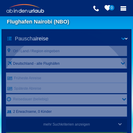
0
Flughafen Nairobi (NBO)
Deutschland - alle Flughäfen
Früheste Anreise
Späteste Abreise
Reisedauer (beliebig)
mehr Suchkriterien anzeigen