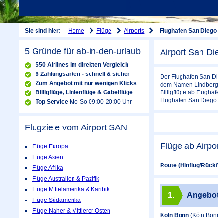
Home
Flüge
Airports
Sie sind hier:
Flughafen San Diego
5 Gründe für ab-in-den-urlaub
Airport San Di
550 Airlines im direkten Vergleich
6 Zahlungsarten - schnell & sicher
Der Flughafen San Die
Zum Angebot mit nur wenigen Klicks
dem Namen Lindbergh 
Billigflüge, Linienflüge & Gabelflüge
Billigflüge ab Flugh
Flughafen San Diego 
Top Service
Mo-So 09:00-20:00 Uhr
Flugziele vom Airport
SAN
Flüge ab Airpo
Flüge Europa
Flüge Asien
Route (Hinflug/Rückf
Flüge Afrika
Flüge Australien & Pazifik
Flüge Mittelamerika & Karibik
1.
Angebo
Flüge Südamerika
Flüge Naher & Mittlerer Osten
Köln Bonn
(Köln Bon