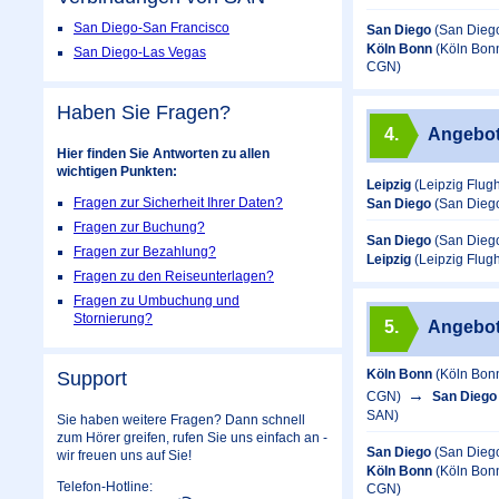
San Diego-San Francisco
San Diego
(San Diego
Köln Bonn
(Köln Bon
San Diego-Las Vegas
CGN)
Haben Sie Fragen?
4.
Angebo
Hier finden Sie Antworten zu allen
wichtigen Punkten:
Leipzig
(Leipzig Flug
Fragen zur Sicherheit Ihrer Daten?
San Diego
(San Diego
Fragen zur Buchung?
San Diego
(San Diego
Fragen zur Bezahlung?
Leipzig
(Leipzig Flug
Fragen zu den Reiseunterlagen?
Fragen zu Umbuchung und
Stornierung?
5.
Angebo
Köln Bonn
(Köln Bon
Support
CGN)
San Diego
SAN)
Sie haben weitere Fragen? Dann schnell
zum Hörer greifen, rufen Sie uns einfach an -
San Diego
(San Diego
wir freuen uns auf Sie!
Köln Bonn
(Köln Bon
Telefon-Hotline:
CGN)