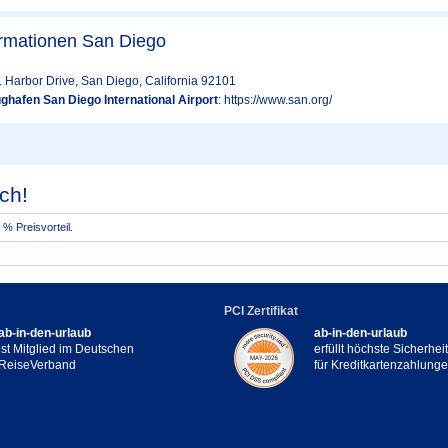
ormationen San Diego
. Harbor Drive, San Diego, California 92101
ghafen San Diego International Airport
: https://www.san.org/
ch!
% Preisvorteil.
PCI Zertifikat
ab-in-den-urlaub
ab-in-den-urlaub
ist Mitglied im Deutschen
erfüllt höchste Sicherhe
ReiseVerband
für Kreditkartenzahlung