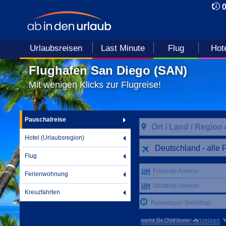
Urlaubsreisen
Last Minute
Flug
Hot
Flughafen San Diego (SAN)
Mit wenigen Klicks zur Flugreise!
Pauschalreise
Hotel (Urlaubsregion)
Deutschland - alle 
Flug
Früheste Anreise
Ferienwohnung
Späteste Abreise
Kreuzfahrten
Reisedauer (beliebig)
mehr Suchkriterien anzeigen
weniger Optionen