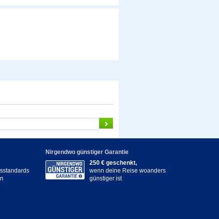
Nirgendwo günstiger Garantie
250 € geschenkt,
itsstandards
wenn deine Reise woanders
en
günstiger ist