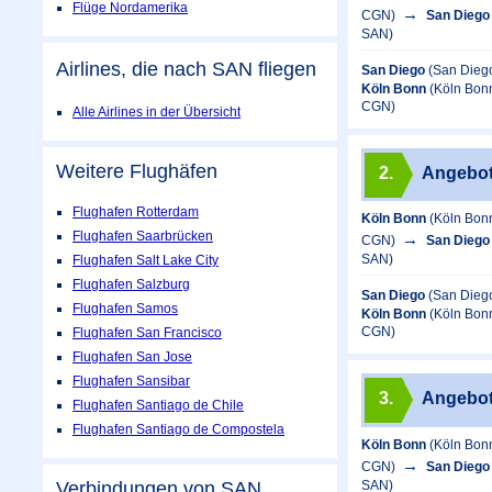
Flüge Nordamerika
CGN)
San Diego
SAN)
Airlines, die nach SAN fliegen
San Diego
(San Diego
Köln Bonn
(Köln Bon
CGN)
Alle Airlines in der Übersicht
Weitere Flughäfen
2.
Angebo
Flughafen Rotterdam
Köln Bonn
(Köln Bon
Flughafen Saarbrücken
CGN)
San Diego
SAN)
Flughafen Salt Lake City
Flughafen Salzburg
San Diego
(San Diego
Flughafen Samos
Köln Bonn
(Köln Bon
CGN)
Flughafen San Francisco
Flughafen San Jose
Flughafen Sansibar
3.
Angebo
Flughafen Santiago de Chile
Flughafen Santiago de Compostela
Köln Bonn
(Köln Bon
CGN)
San Diego
SAN)
Verbindungen von SAN