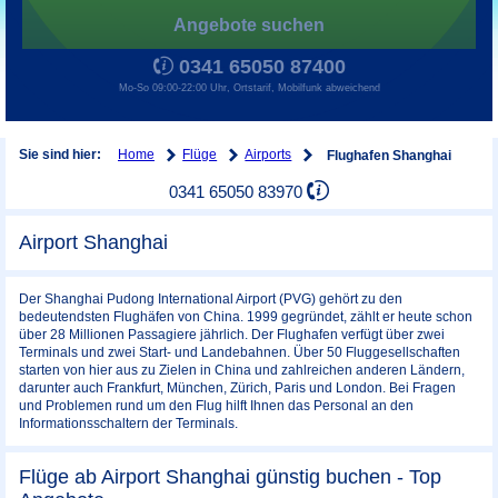
Angebote suchen
0341 65050 87400
Mo-So 09:00-22:00 Uhr, Ortstarif, Mobilfunk abweichend
Home
Flüge
Airports
Sie sind hier:
Flughafen Shanghai
0341 65050 83970
Airport Shanghai
Der Shanghai Pudong International Airport (PVG) gehört zu den
bedeutendsten Flughäfen von China. 1999 gegründet, zählt er heute schon
über 28 Millionen Passagiere jährlich. Der Flughafen verfügt über zwei
Terminals und zwei Start- und Landebahnen. Über 50 Fluggesellschaften
starten von hier aus zu Zielen in China und zahlreichen anderen Ländern,
darunter auch Frankfurt, München, Zürich, Paris und London. Bei Fragen
und Problemen rund um den Flug hilft Ihnen das Personal an den
Informationsschaltern der Terminals.
Flüge ab Airport Shanghai günstig buchen - Top