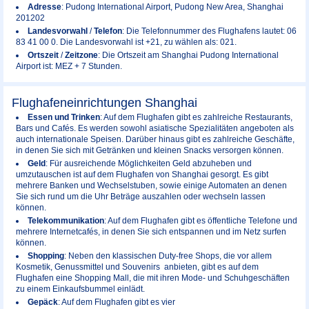
Adresse
: Pudong International Airport, Pudong New Area, Shanghai
201202
Landesvorwahl
/
Telefon
: Die Telefonnummer des Flughafens lautet: 06
83 41 00 0. Die Landesvorwahl ist +21, zu wählen als: 021.
Ortszeit
/
Zeitzone
: Die Ortszeit am Shanghai Pudong International
Airport ist: MEZ + 7 Stunden.
Flughafeneinrichtungen Shanghai
Essen und Trinken
: Auf dem Flughafen gibt es zahlreiche Restaurants,
Bars und Cafés. Es werden sowohl asiatische Spezialitäten angeboten als
auch internationale Speisen. Darüber hinaus gibt es zahlreiche Geschäfte,
in denen Sie sich mit Getränken und kleinen Snacks versorgen können.
Geld
: Für ausreichende Möglichkeiten Geld abzuheben und
umzutauschen ist auf dem Flughafen von Shanghai gesorgt. Es gibt
mehrere Banken und Wechselstuben, sowie einige Automaten an denen
Sie sich rund um die Uhr Beträge auszahlen oder wechseln lassen
können.
Telekommunikation
: Auf dem Flughafen gibt es öffentliche Telefone und
mehrere Internetcafés, in denen Sie sich entspannen und im Netz surfen
können.
Shopping
: Neben den klassischen Duty-free Shops, die vor allem
Kosmetik, Genussmittel und Souvenirs anbieten, gibt es auf dem
Flughafen eine Shopping Mall, die mit ihren Mode- und Schuhgeschäften
zu einem Einkaufsbummel einlädt.
Gepäck
: Auf dem Flughafen gibt es vier