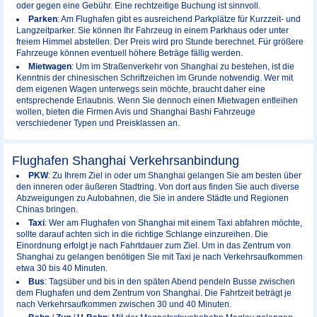
oder gegen eine Gebühr. Eine rechtzeitige Buchung ist sinnvoll.
Parken
: Am Flughafen gibt es ausreichend Parkplätze für Kurzzeit- und
Langzeitparker. Sie können Ihr Fahrzeug in einem Parkhaus oder unter
freiem Himmel abstellen. Der Preis wird pro Stunde berechnet. Für größere
Fahrzeuge können eventuell höhere Beträge fällig werden.
Mietwagen
: Um im Straßenverkehr von Shanghai zu bestehen, ist die
Kenntnis der chinesischen Schriftzeichen im Grunde notwendig. Wer mit
dem eigenen Wagen unterwegs sein möchte, braucht daher eine
entsprechende Erlaubnis. Wenn Sie dennoch einen Mietwagen entleihen
wollen, bieten die Firmen Avis und Shanghai Bashi Fahrzeuge
verschiedener Typen und Preisklassen an.
Flughafen Shanghai Verkehrsanbindung
PKW
: Zu Ihrem Ziel in oder um Shanghai gelangen Sie am besten über
den inneren oder äußeren Stadtring. Von dort aus finden Sie auch diverse
Abzweigungen zu Autobahnen, die Sie in andere Städte und Regionen
Chinas bringen.
Taxi
: Wer am Flughafen von Shanghai mit einem Taxi abfahren möchte,
sollte darauf achten sich in die richtige Schlange einzureihen. Die
Einordnung erfolgt je nach Fahrtdauer zum Ziel. Um in das Zentrum von
Shanghai zu gelangen benötigen Sie mit Taxi je nach Verkehrsaufkommen
etwa 30 bis 40 Minuten.
Bus
: Tagsüber und bis in den späten Abend pendeln Busse zwischen
dem Flughafen und dem Zentrum von Shanghai. Die Fahrtzeit beträgt je
nach Verkehrsaufkommen zwischen 30 und 40 Minuten.