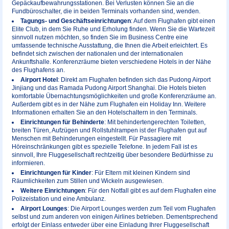
Gepäckaufbewahrungsstationen. Bei Verlusten können Sie an die
Fundbüroschalter, die in beiden Terminals vorhanden sind, wenden.
Tagungs- und Geschäftseinrichtungen
: Auf dem Flughafen gibt einen
Elite Club, in dem Sie Ruhe und Erholung finden. Wenn Sie die Wartezeit
sinnvoll nutzen möchten, so finden Sie im Business Centre eine
umfassende technische Ausstattung, die Ihnen die Arbeit erleichtert. Es
befindet sich zwischen der nationalen und der internationalen
Ankunftshalle. Konferenzräume bieten verschiedene Hotels in der Nähe
des Flughafens an.
Airport Hotel
: Direkt am Flughafen befinden sich das Pudong Airport
Jinjiang und das Ramada Pudong Airport Shanghai. Die Hotels bieten
komfortable Übernachtungsmöglichkeiten und große Konferenzräume an.
Außerdem gibt es in der Nähe zum Flughafen ein Holiday Inn. Weitere
Informationen erhalten Sie an den Hotelschaltern in den Terminals.
Einrichtungen für Behinderte
: Mit behindertengerechten Toiletten,
breiten Türen, Aufzügen und Rollstuhlrampen ist der Flughafen gut auf
Menschen mit Behinderungen eingestellt. Für Passagiere mit
Höreinschränkungen gibt es spezielle Telefone. In jedem Fall ist es
sinnvoll, Ihre Fluggesellschaft rechtzeitig über besondere Bedürfnisse zu
informieren.
Einrichtungen für Kinder
: Für Eltern mit kleinen Kindern sind
Räumlichkeiten zum Stillen und Wickeln ausgewiesen.
Weitere Einrichtungen
: Für den Notfall gibt es auf dem Flughafen eine
Polizeistation und eine Ambulanz.
Airport Lounges
: Die Airport Lounges werden zum Teil vom Flughafen
selbst und zum anderen von einigen Airlines betrieben. Dementsprechend
erfolgt der Einlass entweder über eine Einladung Ihrer Fluggesellschaft