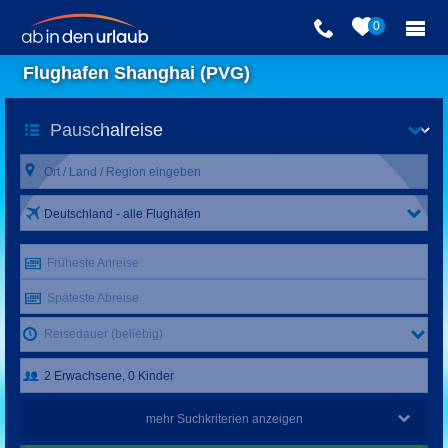
0
Flughafen Shanghai (PVG)
Deutschland - alle Flughäfen
Früheste Anreise
Späteste Abreise
Reisedauer (beliebig)
mehr Suchkriterien anzeigen