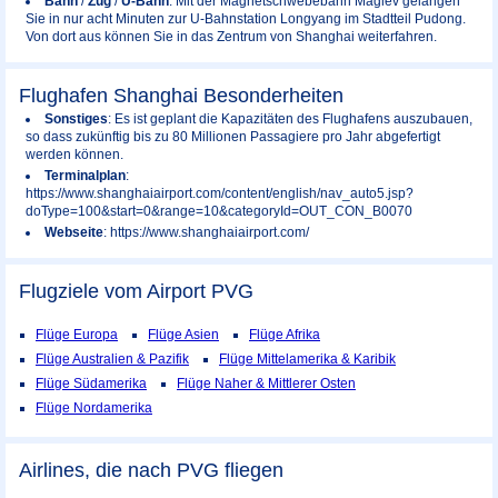
Bahn
/
Zug
/
U-Bahn
: Mit der Magnetschwebebahn Maglev gelangen
Sie in nur acht Minuten zur U-Bahnstation Longyang im Stadtteil Pudong.
Von dort aus können Sie in das Zentrum von Shanghai weiterfahren.
Flughafen Shanghai Besonderheiten
Sonstiges
: Es ist geplant die Kapazitäten des Flughafens auszubauen,
so dass zukünftig bis zu 80 Millionen Passagiere pro Jahr abgefertigt
werden können.
Terminalplan
:
https://www.shanghaiairport.com/content/english/nav_auto5.jsp?
doType=100&start=0&range=10&categoryId=OUT_CON_B0070
Webseite
: https://www.shanghaiairport.com/
Flugziele vom Airport
PVG
Flüge Europa
Flüge Asien
Flüge Afrika
Flüge Australien & Pazifik
Flüge Mittelamerika & Karibik
Flüge Südamerika
Flüge Naher & Mittlerer Osten
Flüge Nordamerika
Airlines, die nach PVG fliegen