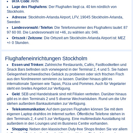
IATA Code
: ARN
Lage des Flughafens
: Der Flughafen liegt ca. 40 km nördlich von
Stockholm.
Adresse
: Stockholm-Arlanda Airport, LFV, 19045 Stockholm-Arlanda,
Sweden
Landesvorwahl
/
Telefon
: Die Telefonnummer des Flughafens lautet: 87
97 60 00. Die Landesvorwahl ist +46, zu wählen als: 046.
Ortszeit
/
Zeitzone
: Die Ortszeit am Stockholm-Arlanda Airport ist: MEZ
+/- 0 Stunden.
Flughafeneinrichtungen Stockholm
Essen und Trinken
: Zahlreiche Restaurants, Cafés, Fastfoodketten und
Snack Bars befinden sich vorwiegend in der Terminal 2, 4 und 5. Sie haben
Gelegenheit schwedisches Gebäck zu probieren oder sich frischen Fisch
aus den Nordmeeren servieren zu lassen. Darüber hinaus gibt es
internationale Speisen wie Tapas, Pizza und Pommes. Auch für Vegetarier
steht ein breites Angebot zur Verfügung.
Geld
: SEB und Handelsbank sind mit Filialen vertreten. Darüber hinaus
gibt es in den Terminals 2 und 5 diverse Wechselstuben. Rund um die Uhr
stehen außerdem Bankautomaten zur Verfügung.
Telekommunikation
: Auf dem ganzen Flughafen können Sie mit dem
eigenen Laptop drahtlos im Internet surfen. Öffentliche Telefone stehen in
den Terminals 2, 4 und 5 zur Verfügung. Eine multimediale Ausstattung ist
außerdem in den Lounges und im Business Centre vorhanden.
Shopping
: Neben den klassischen Duty-free Shops finden Sie vor allem