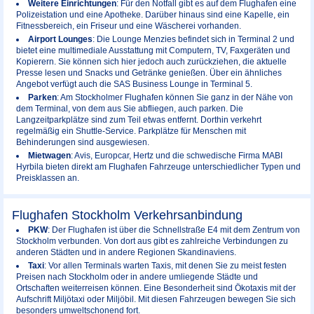
Weitere Einrichtungen
: Für den Notfall gibt es auf dem Flughafen eine
Polizeistation und eine Apotheke. Darüber hinaus sind eine Kapelle, ein
Fitnessbereich, ein Friseur und eine Wäscherei vorhanden.
Airport Lounges
: Die Lounge Menzies befindet sich in Terminal 2 und
bietet eine multimediale Ausstattung mit Computern, TV, Faxgeräten und
Kopierern. Sie können sich hier jedoch auch zurückziehen, die aktuelle
Presse lesen und Snacks und Getränke genießen. Über ein ähnliches
Angebot verfügt auch die SAS Business Lounge in Terminal 5.
Parken
: Am Stockholmer Flughafen können Sie ganz in der Nähe von
dem Terminal, von dem aus Sie abfliegen, auch parken. Die
Langzeitparkplätze sind zum Teil etwas entfernt. Dorthin verkehrt
regelmäßig ein Shuttle-Service. Parkplätze für Menschen mit
Behinderungen sind ausgewiesen.
Mietwagen
: Avis, Europcar, Hertz und die schwedische Firma MABI
Hyrbila bieten direkt am Flughafen Fahrzeuge unterschiedlicher Typen und
Preisklassen an.
Flughafen Stockholm Verkehrsanbindung
PKW
: Der Flughafen ist über die Schnellstraße E4 mit dem Zentrum von
Stockholm verbunden. Von dort aus gibt es zahlreiche Verbindungen zu
anderen Städten und in andere Regionen Skandinaviens.
Taxi
: Vor allen Terminals warten Taxis, mit denen Sie zu meist festen
Preisen nach Stockholm oder in andere umliegende Städte und
Ortschaften weiterreisen können. Eine Besonderheit sind Ökotaxis mit der
Aufschrift Miljötaxi oder Miljöbil. Mit diesen Fahrzeugen bewegen Sie sich
besonders umweltschonend fort.