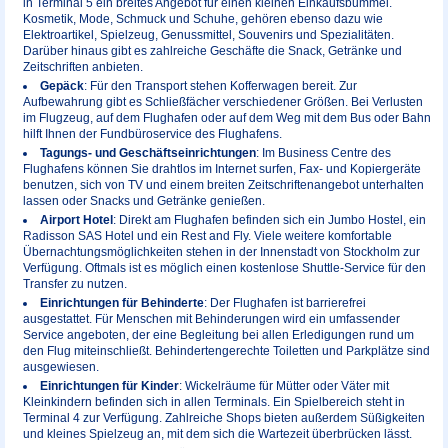
in Terminal 5 ein breites Angebot für einen kleinen Einkaufsbummel.
Kosmetik, Mode, Schmuck und Schuhe, gehören ebenso dazu wie
Elektroartikel, Spielzeug, Genussmittel, Souvenirs und Spezialitäten.
Darüber hinaus gibt es zahlreiche Geschäfte die Snack, Getränke und
Zeitschriften anbieten.
Gepäck
: Für den Transport stehen Kofferwagen bereit. Zur
Aufbewahrung gibt es Schließfächer verschiedener Größen. Bei Verlusten
im Flugzeug, auf dem Flughafen oder auf dem Weg mit dem Bus oder Bahn
hilft Ihnen der Fundbüroservice des Flughafens.
Tagungs- und Geschäftseinrichtungen
: Im Business Centre des
Flughafens können Sie drahtlos im Internet surfen, Fax- und Kopiergeräte
benutzen, sich von TV und einem breiten Zeitschriftenangebot unterhalten
lassen oder Snacks und Getränke genießen.
Airport Hotel
: Direkt am Flughafen befinden sich ein Jumbo Hostel, ein
Radisson SAS Hotel und ein Rest and Fly. Viele weitere komfortable
Übernachtungsmöglichkeiten stehen in der Innenstadt von Stockholm zur
Verfügung. Oftmals ist es möglich einen kostenlose Shuttle-Service für den
Transfer zu nutzen.
Einrichtungen für Behinderte
: Der Flughafen ist barrierefrei
ausgestattet. Für Menschen mit Behinderungen wird ein umfassender
Service angeboten, der eine Begleitung bei allen Erledigungen rund um
den Flug miteinschließt. Behindertengerechte Toiletten und Parkplätze sind
ausgewiesen.
Einrichtungen für Kinder
: Wickelräume für Mütter oder Väter mit
Kleinkindern befinden sich in allen Terminals. Ein Spielbereich steht in
Terminal 4 zur Verfügung. Zahlreiche Shops bieten außerdem Süßigkeiten
und kleines Spielzeug an, mit dem sich die Wartezeit überbrücken lässt.