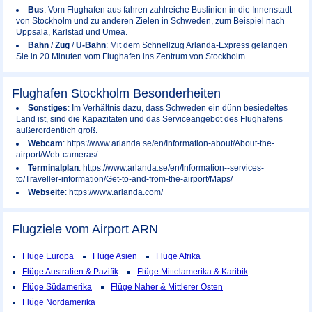
Bus
: Vom Flughafen aus fahren zahlreiche Buslinien in die Innenstadt
von Stockholm und zu anderen Zielen in Schweden, zum Beispiel nach
Uppsala, Karlstad und Umea.
Bahn
/
Zug
/
U-Bahn
: Mit dem Schnellzug Arlanda-Express gelangen
Sie in 20 Minuten vom Flughafen ins Zentrum von Stockholm.
Flughafen Stockholm Besonderheiten
Sonstiges
: Im Verhältnis dazu, dass Schweden ein dünn besiedeltes
Land ist, sind die Kapazitäten und das Serviceangebot des Flughafens
außerordentlich groß.
Webcam
: https://www.arlanda.se/en/Information-about/About-the-
airport/Web-cameras/
Terminalplan
: https://www.arlanda.se/en/Information--services-
to/Traveller-information/Get-to-and-from-the-airport/Maps/
Webseite
: https://www.arlanda.com/
Flugziele vom Airport
ARN
Flüge Europa
Flüge Asien
Flüge Afrika
Flüge Australien & Pazifik
Flüge Mittelamerika & Karibik
Flüge Südamerika
Flüge Naher & Mittlerer Osten
Flüge Nordamerika