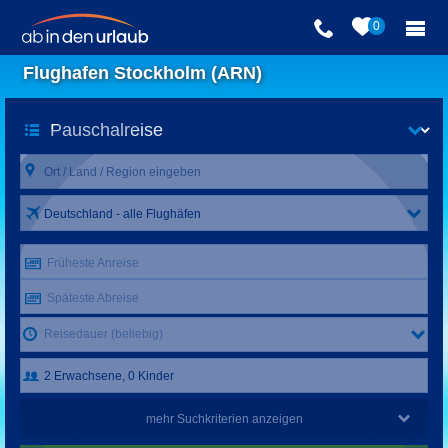
0
Flughafen Stockholm (ARN)
Deutschland - alle Flughäfen
Früheste Anreise
Späteste Abreise
Reisedauer (beliebig)
mehr Suchkriterien anzeigen