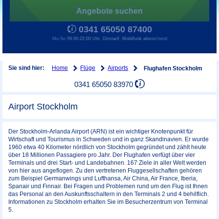
Angebote suchen
0341 65050 87400
Mo-So 09:00-22:00 Uhr, Ortstarif, Mobilfunk abweichend
Home
Flüge
Airports
Sie sind hier:
Flughafen Stockholm
0341 65050 83970
Airport Stockholm
Der Stockholm-Arlanda Airport (ARN) ist ein wichtiger Knotenpunkt für
Wirtschaft und Tourismus in Schweden und in ganz Skandinavien. Er wurde
1960 etwa 40 Kilometer nördlich von Stockholm gegründet und zählt heute
über 18 Millionen Passagiere pro Jahr. Der Flughafen verfügt über vier
Terminals und drei Start- und Landebahnen. 167 Ziele in aller Welt werden
von hier aus angeflogen. Zu den vertretenen Fluggesellschaften gehören
zum Beispiel Germanwings und Lufthansa, Air China, Air France, Iberia,
Spanair und Finnair. Bei Fragen und Problemen rund um den Flug ist Ihnen
das Personal an den Auskunftsschaltern in den Terminals 2 und 4 behilflich.
Informationen zu Stockholm erhalten Sie im Besucherzentrum von Terminal
5.