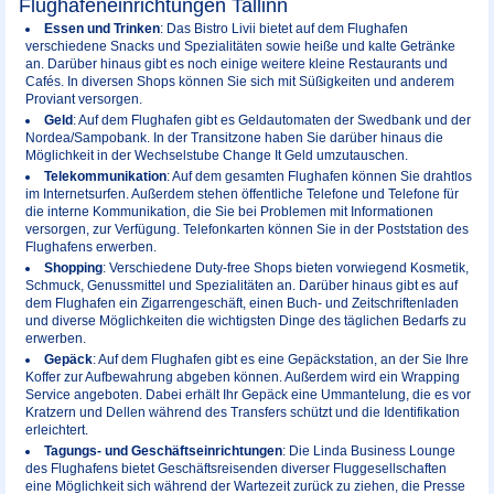
Flughafeneinrichtungen Tallinn
Essen und Trinken
: Das Bistro Livii bietet auf dem Flughafen
verschiedene Snacks und Spezialitäten sowie heiße und kalte Getränke
an. Darüber hinaus gibt es noch einige weitere kleine Restaurants und
Cafés. In diversen Shops können Sie sich mit Süßigkeiten und anderem
Proviant versorgen.
Geld
: Auf dem Flughafen gibt es Geldautomaten der Swedbank und der
Nordea/Sampobank. In der Transitzone haben Sie darüber hinaus die
Möglichkeit in der Wechselstube Change It Geld umzutauschen.
Telekommunikation
: Auf dem gesamten Flughafen können Sie drahtlos
im Internetsurfen. Außerdem stehen öffentliche Telefone und Telefone für
die interne Kommunikation, die Sie bei Problemen mit Informationen
versorgen, zur Verfügung. Telefonkarten können Sie in der Poststation des
Flughafens erwerben.
Shopping
: Verschiedene Duty-free Shops bieten vorwiegend Kosmetik,
Schmuck, Genussmittel und Spezialitäten an. Darüber hinaus gibt es auf
dem Flughafen ein Zigarrengeschäft, einen Buch- und Zeitschriftenladen
und diverse Möglichkeiten die wichtigsten Dinge des täglichen Bedarfs zu
erwerben.
Gepäck
: Auf dem Flughafen gibt es eine Gepäckstation, an der Sie Ihre
Koffer zur Aufbewahrung abgeben können. Außerdem wird ein Wrapping
Service angeboten. Dabei erhält Ihr Gepäck eine Ummantelung, die es vor
Kratzern und Dellen während des Transfers schützt und die Identifikation
erleichtert.
Tagungs- und Geschäftseinrichtungen
: Die Linda Business Lounge
des Flughafens bietet Geschäftsreisenden diverser Fluggesellschaften
eine Möglichkeit sich während der Wartezeit zurück zu ziehen, die Presse