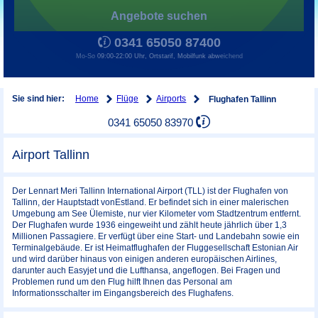
Angebote suchen
0341 65050 87400
Mo-So 09:00-22:00 Uhr, Ortstarif, Mobilfunk abweichend
Home
Flüge
Airports
Sie sind hier:
Flughafen Tallinn
0341 65050 83970
Airport Tallinn
Der Lennart Meri Tallinn International Airport (TLL) ist der Flughafen von
Tallinn, der Hauptstadt vonEstland. Er befindet sich in einer malerischen
Umgebung am See Ülemiste, nur vier Kilometer vom Stadtzentrum entfernt.
Der Flughafen wurde 1936 eingeweiht und zählt heute jährlich über 1,3
Millionen Passagiere. Er verfügt über eine Start- und Landebahn sowie ein
Terminalgebäude. Er ist Heimatflughafen der Fluggesellschaft Estonian Air
und wird darüber hinaus von einigen anderen europäischen Airlines,
darunter auch Easyjet und die Lufthansa, angeflogen. Bei Fragen und
Problemen rund um den Flug hilft Ihnen das Personal am
Informationsschalter im Eingangsbereich des Flughafens.