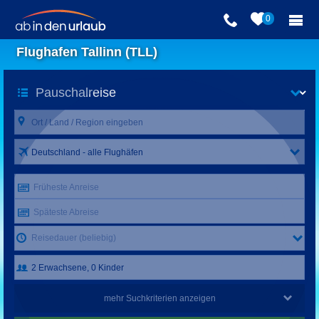
0
Flughafen Tallinn (TLL)
Deutschland - alle Flughäfen
Früheste Anreise
Späteste Abreise
Reisedauer (beliebig)
mehr Suchkriterien anzeigen