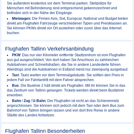
Sie außerdem kostenlos vor dem Terminal parken. Stellplätze für
Menschen mit Behinderung sind entsprechend gekennzeichnet und
befinden sich in der Nähe der Eingänge.
Mietwagen
: Die Firmen Avis, Sixt, Europcar, National und Budget bieten
direkt am Flughafen Fahrzeuge verschiedener Typen und Preisklassen an.
Sie können PKWs direkt vor Ort ausleihen oder zuvor über das Internet
buchen.
Flughafen Tallinn Verkehrsanbindung
PKW
: Das nur vier Kilometer entfernte Stadtzentrum ist vom Flughafen
aus gut ausgeschildert. Von dort haben Sie Anschluss zu zahlreichen
Autobahnen und Schnellstraßen, die Sie in andere Landesteile führen.
Allerdings sind die Autobahnen in Estland meist nur zweispurig ausgebaut.
Taxi
: Taxis warten vor dem Terminalgebäude. Sie sollten den Preis in
jedem Fall vor Fahrtantritt mit dem Fahrer absprechen.
Bus
: Die Buslinie 2 hält direkt am Flughafen. Mit ihr können Sie in das
das Zentrum von Tallinn gelangen. Tickets werden direkt beim Busfahrer
erworben.
Bahn
/
Zug
/
U-Bahn
: Der Flughafen ist nicht an das Schienennetz
angeschlossen. Sie können sich jedoch mit dem Taxi oder dem Bus zum
Bahnhof von Tallinn bringen lassen und von dort Ihre Reise in andere
Städte des Landes fortsetzen.
Flughafen Tallinn Besonderheiten