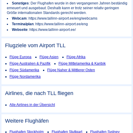
Sonstiges
: Der Flughafen wurde in den vergangenen Jahren beständig
erneuert und ausgebaut. Deshalb kann er trotz seiner relativ geringen
Größe internationalen Standards gerecht werden.
Webcam
: https://www.tallinn-airport.ee/eng/webcams
Terminalplan
: https://www.tallinn-airport.ee/eng
Webseite
: https://www.tallinn-airport.ee/
Flugziele vom Airport
TLL
Flüge Europa
Flüge Asien
Flüge Afrika
Flüge Australien & Pazifik
Flüge Mittelamerika & Karibik
Flüge Südamerika
Flüge Naher & Mittlerer Osten
Flüge Nordamerika
Airlines, die nach TLL fliegen
Alle Airlines in der Übersicht
Weitere Flughäfen
Flughafen Stockholm
Flughafen Stuttgart
Flughafen Sydney