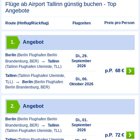
Flüge ab Airport Tallinn günstig buchen - Top
Angebote
Preis pro Person
Route (Hinflug/Rückflug)
Flugzeiten
1.
Angebot
Berlin
(Berlin Flughafen Berlin
Di., 29.
September
Brandenburg, BER)
Tallinn
2026
(Tallinn Flughafen Ulemiste, TLL)
p.P.
68 €
Tallinn
(Tallinn Flughafen Ulemiste,
Di., 06.
TLL)
Berlin
(Berlin Flughafen
Oktober 2026
Berlin Brandenburg, BER)
2.
Angebot
Berlin
(Berlin Flughafen Berlin
Di., 01.
September
Brandenburg, BER)
Tallinn
2026
(Tallinn Flughafen Ulemiste, TLL)
p.P.
72 €
Tallinn
(Tallinn Flughafen Ulemiste,