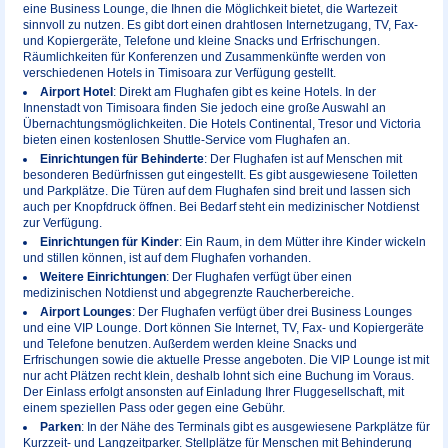
eine Business Lounge, die Ihnen die Möglichkeit bietet, die Wartezeit
sinnvoll zu nutzen. Es gibt dort einen drahtlosen Internetzugang, TV, Fax-
und Kopiergeräte, Telefone und kleine Snacks und Erfrischungen.
Räumlichkeiten für Konferenzen und Zusammenkünfte werden von
verschiedenen Hotels in Timisoara zur Verfügung gestellt.
Airport Hotel
: Direkt am Flughafen gibt es keine Hotels. In der
Innenstadt von Timisoara finden Sie jedoch eine große Auswahl an
Übernachtungsmöglichkeiten. Die Hotels Continental, Tresor und Victoria
bieten einen kostenlosen Shuttle-Service vom Flughafen an.
Einrichtungen für Behinderte
: Der Flughafen ist auf Menschen mit
besonderen Bedürfnissen gut eingestellt. Es gibt ausgewiesene Toiletten
und Parkplätze. Die Türen auf dem Flughafen sind breit und lassen sich
auch per Knopfdruck öffnen. Bei Bedarf steht ein medizinischer Notdienst
zur Verfügung.
Einrichtungen für Kinder
: Ein Raum, in dem Mütter ihre Kinder wickeln
und stillen können, ist auf dem Flughafen vorhanden.
Weitere Einrichtungen
: Der Flughafen verfügt über einen
medizinischen Notdienst und abgegrenzte Raucherbereiche.
Airport Lounges
: Der Flughafen verfügt über drei Business Lounges
und eine VIP Lounge. Dort können Sie Internet, TV, Fax- und Kopiergeräte
und Telefone benutzen. Außerdem werden kleine Snacks und
Erfrischungen sowie die aktuelle Presse angeboten. Die VIP Lounge ist mit
nur acht Plätzen recht klein, deshalb lohnt sich eine Buchung im Voraus.
Der Einlass erfolgt ansonsten auf Einladung Ihrer Fluggesellschaft, mit
einem speziellen Pass oder gegen eine Gebühr.
Parken
: In der Nähe des Terminals gibt es ausgewiesene Parkplätze für
Kurzzeit- und Langzeitparker. Stellplätze für Menschen mit Behinderung