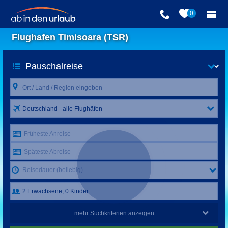
0
Flughafen Timisoara (TSR)
Deutschland - alle Flughäfen
Früheste Anreise
Späteste Abreise
Reisedauer (beliebig)
mehr Suchkriterien anzeigen