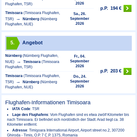
2026
Flughafen, TSR)
p.P.
194 €
Timisoara
(Timisoara Flughafen,
Sa., 26.
September
TSR)
Nürnberg
(Nürnberg
2026
Flughafen, NUE)
5.
Angebot
Nürnberg
(Nürnberg Flughafen,
Fr., 04.
September
NUE)
Timisoara
(Timisoara
2026
Flughafen, TSR)
p.P.
203 €
Timisoara
(Timisoara Flughafen,
Do., 24.
September
TSR)
Nürnberg
(Nürnberg
2026
Flughafen, NUE)
Flughafen-Informationen Timisoara
IATA Code
: TSR
Lage des Flughafens
: Vom Flughafen sind es etwa zwölf Kilometer bis
nach Timisoara. Er befindet sich nordöstlich der Stadt. Arad liegt ca. 38
Kilometer entfernt.
Adresse
: Timişoara International Airport, Airport street no.2, 307200
Ghiroda - Timis, O.P. 7 C.P. 1375, Romania