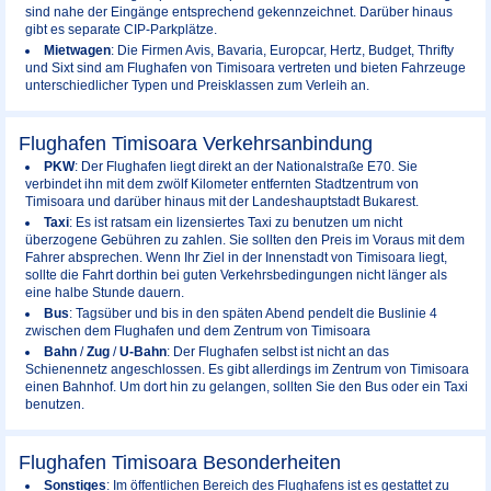
sind nahe der Eingänge entsprechend gekennzeichnet. Darüber hinaus
gibt es separate CIP-Parkplätze.
Mietwagen
: Die Firmen Avis, Bavaria, Europcar, Hertz, Budget, Thrifty
und Sixt sind am Flughafen von Timisoara vertreten und bieten Fahrzeuge
unterschiedlicher Typen und Preisklassen zum Verleih an.
Flughafen Timisoara Verkehrsanbindung
PKW
: Der Flughafen liegt direkt an der Nationalstraße E70. Sie
verbindet ihn mit dem zwölf Kilometer entfernten Stadtzentrum von
Timisoara und darüber hinaus mit der Landeshauptstadt Bukarest.
Taxi
: Es ist ratsam ein lizensiertes Taxi zu benutzen um nicht
überzogene Gebühren zu zahlen. Sie sollten den Preis im Voraus mit dem
Fahrer absprechen. Wenn Ihr Ziel in der Innenstadt von Timisoara liegt,
sollte die Fahrt dorthin bei guten Verkehrsbedingungen nicht länger als
eine halbe Stunde dauern.
Bus
: Tagsüber und bis in den späten Abend pendelt die Buslinie 4
zwischen dem Flughafen und dem Zentrum von Timisoara
Bahn
/
Zug
/
U-Bahn
: Der Flughafen selbst ist nicht an das
Schienennetz angeschlossen. Es gibt allerdings im Zentrum von Timisoara
einen Bahnhof. Um dort hin zu gelangen, sollten Sie den Bus oder ein Taxi
benutzen.
Flughafen Timisoara Besonderheiten
Sonstiges
: Im öffentlichen Bereich des Flughafens ist es gestattet zu