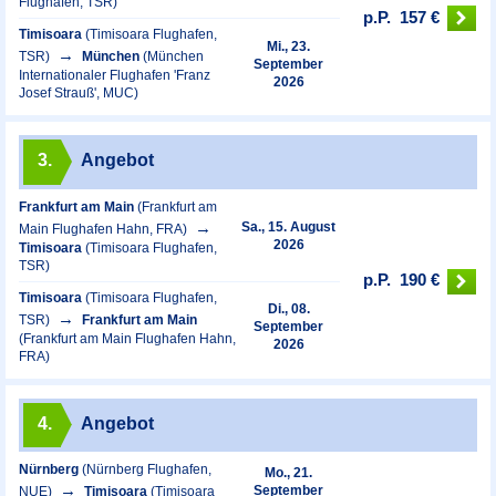
Flughafen, TSR)
p.P.
157 €
Timisoara
(Timisoara Flughafen,
Mi., 23.
TSR)
München
(München
September
Internationaler Flughafen 'Franz
2026
Josef Strauß', MUC)
3.
Angebot
Frankfurt am Main
(Frankfurt am
Sa., 15. August
Main Flughafen Hahn, FRA)
2026
Timisoara
(Timisoara Flughafen,
TSR)
p.P.
190 €
Timisoara
(Timisoara Flughafen,
Di., 08.
TSR)
Frankfurt am Main
September
(Frankfurt am Main Flughafen Hahn,
2026
FRA)
4.
Angebot
Nürnberg
(Nürnberg Flughafen,
Mo., 21.
September
NUE)
Timisoara
(Timisoara