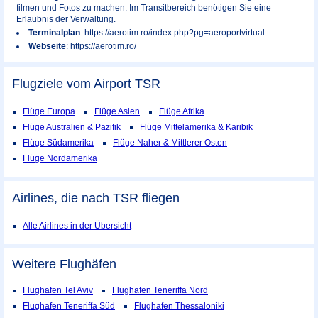
filmen und Fotos zu machen. Im Transitbereich benötigen Sie eine
Erlaubnis der Verwaltung.
Terminalplan
: https://aerotim.ro/index.php?pg=aeroportvirtual
Webseite
: https://aerotim.ro/
Flugziele vom Airport
TSR
Flüge Europa
Flüge Asien
Flüge Afrika
Flüge Australien & Pazifik
Flüge Mittelamerika & Karibik
Flüge Südamerika
Flüge Naher & Mittlerer Osten
Flüge Nordamerika
Airlines, die nach TSR fliegen
Alle Airlines in der Übersicht
Weitere Flughäfen
Flughafen Tel Aviv
Flughafen Teneriffa Nord
Flughafen Teneriffa Süd
Flughafen Thessaloniki