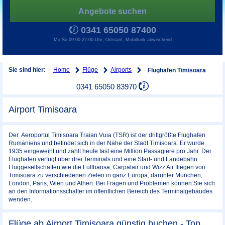
Angebote suchen
0341 65050 87400
Mo-So 09:00-22:00 Uhr, Ortstarif, Mobilfunk abweichend
Home
Flüge
Airports
Sie sind hier:
Flughafen Timisoara
0341 65050 83970
Airport Timisoara
Der Aeroportul Timisoara Traian Vuia (TSR) ist der drittgrößte Flughafen
Rumäniens und befindet sich in der Nähe der Stadt Timisoara. Er wurde
1935 eingeweiht und zählt heute fast eine Million Passagiere pro Jahr. Der
Flughafen verfügt über drei Terminals und eine Start- und Landebahn.
Fluggesellschaften wie die Lufthansa, Carpatair und Wizz Air fliegen von
Timisoara zu verschiedenen Zielen in ganz Europa, darunter München,
London, Paris, Wien und Athen. Bei Fragen und Problemen können Sie sich
an den Informationsschalter im öffentlichen Bereich des Terminalgebäudes
wenden.
Flüge ab Airport Timisoara günstig buchen - Top