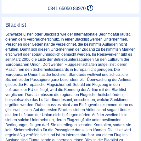
0341 65050 83970
Blacklist
Schwarze Listen oder Blacklists wie der internationale Begriff dafür lautet,
dienen dem Verbraucherschutz. In einer Blacklist werden Unternehmen,
Personen oder Gegenstände verzeichnet, die bestimmte Auflagen nicht
erfüllen. Damit soll diesen Unternehmen der Zugang zu bestimmten Märkten
erschwert oder sogar unmöglich gemacht werden. Im Reiseverkehr gibt es
seit März 2006 die Liste der Betriebsuntersagungen für den Luftraum der
Europäischen Union. Dort werden Fluggesellschaften aufgelistet, deren
Maschinen den Sicherheitsstandards in Europa nicht genügen. Die
Europäische Union hat die höchsten Standards weltweit und schützt die
Sicherheit der Passagiere ganz besonders. Zur Überwachung der Airlines
gibt es die Europäische Flugsicherheit. Sobald ein Flugzeug in den
Luftraum der EU einfliegt, wird die Kennung der Airline mit der Blacklist
verglichen. Danach müssen die regionalen Flugsicherheitsbehörden,
beispielsweise das Luftfahrtbundesamt, entscheiden, welche Sanktionen
ergriffen werden. Dabei muss es nicht zum Einflugverbot kommen, denn es
gibt zwei Listen. Auf der ersten Blacklist stehen Airlines und sogar Länder,
die den Luftraum der Union nicht befliegen dürfen. Auf der zweiten Liste
stehen solche Unternehmen, deren Flugzeugflotte unter bestimmten
Bedingungen fliegen darf. Sie unterliegen scharfen Kontrollen, sodass sie
kein Sicherheitsrisiko für die Passagiere darstellen können. Die Liste wird
regelmäßig veröffentlicht und ist im Internet abrufbar. Vor einem Flug ins
Ausland sind Flugreisende gut beraten, einen Blick in die Blacklist zu