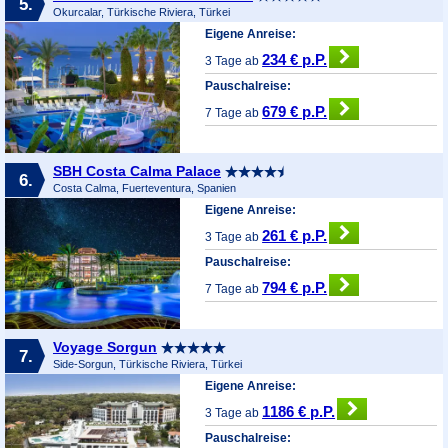
5.
Okurcalar, Türkische Riviera, Türkei
Eigene Anreise:
234 € p.P.
3 Tage ab
Pauschalreise:
679 € p.P.
7 Tage ab
SBH Costa Calma Palace
6.
Costa Calma, Fuerteventura, Spanien
Eigene Anreise:
261 € p.P.
3 Tage ab
Pauschalreise:
794 € p.P.
7 Tage ab
Voyage Sorgun
7.
Side-Sorgun, Türkische Riviera, Türkei
Eigene Anreise:
1186 € p.P.
3 Tage ab
Pauschalreise: