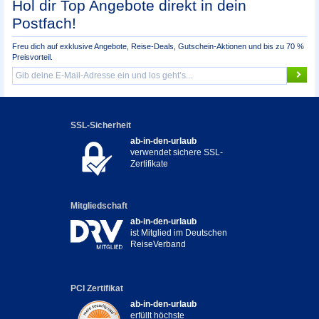
Hol dir Top Angebote direkt in dein
Postfach!
Freu dich auf exklusive Angebote, Reise-Deals, Gutschein-Aktionen und bis zu 70 %
Preisvorteil.
SSL-Sicherheit
ab-in-den-urlaub
verwendet sichere SSL-
Zertifikate
Mitgliedschaft
ab-in-den-urlaub
ist Mitglied im Deutschen
ReiseVerband
PCI Zertifikat
ab-in-den-urlaub
erfüllt höchste