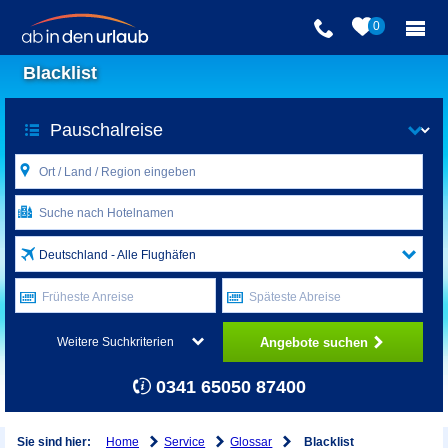
0
Blacklist
Deutschland - Alle Flughäfen
Früheste Anreise
Späteste Abreise
Angebote suchen
Weitere Suchkriterien
0341 65050 87400
Home
Service
Glossar
Sie sind hier:
Blacklist