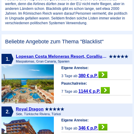
werfen, denn die Airlines dürfen zwar in der EU nicht mehr fliegen, aber in
anderen Ländern schon. Blacklists gibt es schon lange, seit etwa 2000
Jahren. Im Römischen Reich waren darauf Personen vermerkt, die politisch
in Ungnade gefallen waren. Seitdem finden solche Listen immer wieder in
verschiedenen politischen Systemen Verwendung.
Beliebte Angebote zum Thema "Blacklist"
Lopesan Costa Meloneras Resort, Corallium Spa & Casino
1.
Maspalomas, Gran Canaria, Spanien
Eigene Anreise:
380 € p.P.
3 Tage ab
Pauschalreise:
1144 € p.P.
7 Tage ab
Royal Dragon
2.
Side, Türkische Riviera, Türkei
Eigene Anreise:
346 € p.P.
3 Tage ab