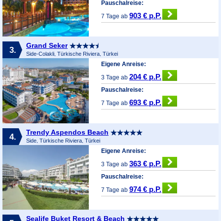
Pauschalreise:
903 € p.P.
7 Tage ab
Grand Seker
3.
Side-Colakli, Türkische Riviera, Türkei
Eigene Anreise:
204 € p.P.
3 Tage ab
Pauschalreise:
693 € p.P.
7 Tage ab
Trendy Aspendos Beach
4.
Side, Türkische Riviera, Türkei
Eigene Anreise:
363 € p.P.
3 Tage ab
Pauschalreise:
974 € p.P.
7 Tage ab
Sealife Buket Resort & Beach