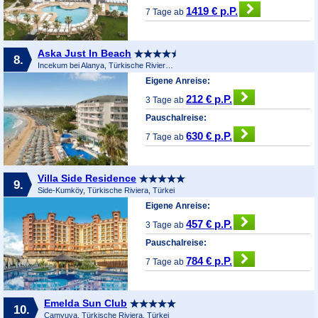
1419 € p.P.
7 Tage ab
Aska Just In Beach
8.
Incekum bei Alanya, Türkische Riviera, Türkei
Eigene Anreise:
212 € p.P.
3 Tage ab
Pauschalreise:
630 € p.P.
7 Tage ab
Villa Side Residence
9.
Side-Kumköy, Türkische Riviera, Türkei
Eigene Anreise:
457 € p.P.
3 Tage ab
Pauschalreise:
784 € p.P.
7 Tage ab
Emelda Sun Club
10.
Camyuva, Türkische Riviera, Türkei