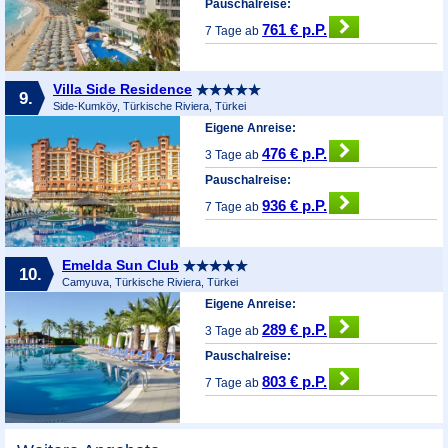
Pauschalreise:
761 € p.P.
7 Tage ab
Villa Side Residence
9.
Side-Kumköy, Türkische Riviera, Türkei
Eigene Anreise:
476 € p.P.
3 Tage ab
Pauschalreise:
936 € p.P.
7 Tage ab
Emelda Sun Club
10.
Camyuva, Türkische Riviera, Türkei
Eigene Anreise:
289 € p.P.
3 Tage ab
Pauschalreise:
803 € p.P.
7 Tage ab