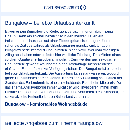
0341 65050 83970
Bungalow – beliebte Urlaubsunterkunft
Ist von einem Bungalow die Rede, geht es fast immer um das Thema
Urlaub. Denn ein solcher bezeichnet in den meisten Fällen ein
freistehendes Haus, das auf einer Ebene gebaut ist und gern für die
schönste Zeit des Jahres als Urlaubsquartier genutzt wird. Urlaub im
Bungalow bedeutet meist Urlaub mitten in der Natur. Wer vom stressigen
Alltag abschalten möchte findet hier wirkliche Erholung. Das Mieten eines
solchen Quartiers ist fast überall möglich. Gern werden auch exotische
Urlaubsziele gewählt, wo innerhalb der Hotelanlage mehrere dieser
einfachen Ferienhäuser zur Verfügung stehen. Der Bungalow ist eine sehr
beliebte Urlaubsunterkunft. Die Ausstattung kann stark variieren, wodurch
große Preisunterschiede entstehen. Neben der Ausstattung spielt auch der
Standort des Feriendomizils eine entscheidende Rolle beim Mietpreis. Da
das Thema Altersvorsorge immer wichtiger wird, investieren immer mehr
Privatleute in den Bau von Ferienhäusern und vermieten diese saisonal, um
so zusätzliche Einkünfte für den Ruhestand zu erhalten.
Bungalow – komfortables Wohngebäude
Beliebte Angebote zum Thema "Bungalow"