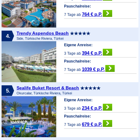
Pauschalreise:
764 € p.P.
7 Tage ab
Trendy Aspendos Beach
4.
Side, Türkische Riviera, Türkei
Eigene Anreise:
394 € p.P.
3 Tage ab
Pauschalreise:
1039 € p.P.
7 Tage ab
Sealife Buket Resort & Beach
5.
Okurcalar, Türkische Riviera, Türkei
Eigene Anreise:
234 € p.P.
3 Tage ab
Pauschalreise:
679 € p.P.
7 Tage ab