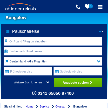
0
Bungalow
Deutschland - Alle Flughäfen
Früheste Anreise
Späteste Abreise
Angebote suchen
Weitere Suchkriterien
0341 65050 87400
Home
Service
Glossar
Sie sind hier:
Bungalow