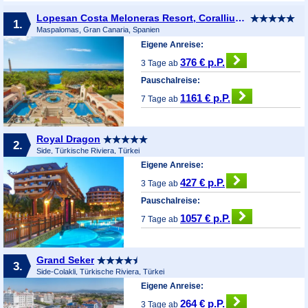
Lopesan Costa Meloneras Resort, Corallium Spa & Casino
1.
Maspalomas, Gran Canaria, Spanien
Eigene Anreise:
376 € p.P.
3 Tage ab
Pauschalreise:
1161 € p.P.
7 Tage ab
Royal Dragon
2.
Side, Türkische Riviera, Türkei
Eigene Anreise:
427 € p.P.
3 Tage ab
Pauschalreise:
1057 € p.P.
7 Tage ab
Grand Seker
3.
Side-Colakli, Türkische Riviera, Türkei
Eigene Anreise:
264 € p.P.
3 Tage ab