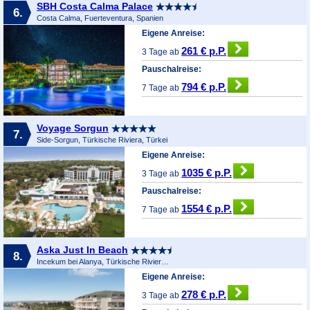
SBH Costa Calma Palace
6.
Costa Calma, Fuerteventura, Spanien
Eigene Anreise:
261 € p.P.
3 Tage ab
Pauschalreise:
794 € p.P.
7 Tage ab
Voyage Sorgun
7.
Side-Sorgun, Türkische Riviera, Türkei
Eigene Anreise:
1035 € p.P.
3 Tage ab
Pauschalreise:
1554 € p.P.
7 Tage ab
Aska Just In Beach
8.
Incekum bei Alanya, Türkische Riviera, Türkei
Eigene Anreise:
278 € p.P.
3 Tage ab