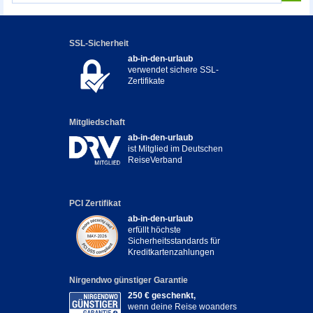
SSL-Sicherheit
ab-in-den-urlaub
verwendet sichere SSL-
Zertifikate
Mitgliedschaft
ab-in-den-urlaub
ist Mitglied im Deutschen
ReiseVerband
PCI Zertifikat
ab-in-den-urlaub
erfüllt höchste
Sicherheitsstandards für
Kreditkartenzahlungen
Nirgendwo günstiger Garantie
250 € geschenkt,
wenn deine Reise woanders