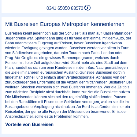
0341 65050 83970
Mit Busreisen Europas Metropolen kennenlernen
Busreisen kennt jeder noch aus der Schulzeit, als man auf Klassenfahrt oder
Jugendreise war. Später dann ging es für viele erst einmal mit dem Auto, der
Bahn oder mit dem Flugzeug auf Reisen, bevor Busreisen irgendwann
wieder in Erwägung gezogen wurden. Busreisen werden vor allem in Form
von Städtereisen angeboten, darunter Touren nach Paris, London oder
Prag. Vor Ort gibt es ein gewisses Rahmenprogramm, welches durch
Fenster mit freier Zeit aufgelockert wird. Steht mehr als eine Stadt auf dem
Plan, handelt es sich um eine Rundreise mit dem Bus. Naturgemäß liegen
die Ziele im näheren europäischen Ausland. Günstige Busreisen dorthin
findet man schnell und einfach über Vergleichsportale. Abhängig von der
zurückzulegenden Entfernung ist die Anzahl der mitfahrenden Busfahrer. Bei
weiteren Strecken wechseln sich zwei Busfahrer immer ab. Wer die Zeit bis
zum nächsten Rastplatz nicht durchhält, kann zur Not die Bustoilette nutzen.
Die Mitreisenden können sich bei den regelmäßig stattfindenden Pausen
bei den Raststätten mit Essen oder Getränken versorgen, wollen sie die im
Bus angebotene Verpflegung nicht nutzen. An Bord ist außerdem immer ein
Reiseleiter, der gerne alle Fragen der Mitreisenden beantwortet. Er ist der
Ansprechpartner, sollte es zu Problemen kommen.
Vorteile von Busreisen