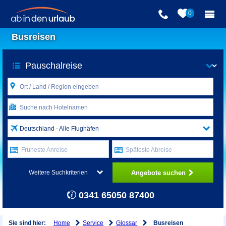
0
Busreisen
Deutschland - Alle Flughäfen
Früheste Anreise
Späteste Abreise
Angebote suchen
Weitere Suchkriterien
0341 65050 87400
Home
Service
Glossar
Sie sind hier:
Busreisen