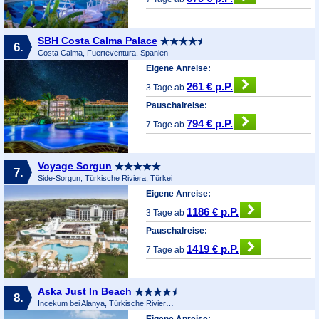
SBH Costa Calma Palace
6.
Costa Calma, Fuerteventura, Spanien
Eigene Anreise:
261 € p.P.
3 Tage ab
Pauschalreise:
794 € p.P.
7 Tage ab
Voyage Sorgun
7.
Side-Sorgun, Türkische Riviera, Türkei
Eigene Anreise:
1186 € p.P.
3 Tage ab
Pauschalreise:
1419 € p.P.
7 Tage ab
Aska Just In Beach
8.
Incekum bei Alanya, Türkische Riviera, Türkei
Eigene Anreise: