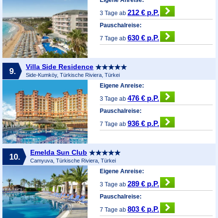
212 € p.P.
3 Tage ab
Pauschalreise:
630 € p.P.
7 Tage ab
Villa Side Residence
9.
Side-Kumköy, Türkische Riviera, Türkei
Eigene Anreise:
476 € p.P.
3 Tage ab
Pauschalreise:
936 € p.P.
7 Tage ab
Emelda Sun Club
10.
Camyuva, Türkische Riviera, Türkei
Eigene Anreise:
289 € p.P.
3 Tage ab
Pauschalreise:
803 € p.P.
7 Tage ab