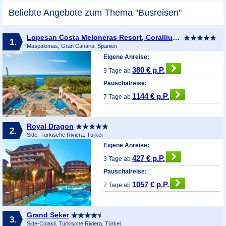
Beliebte Angebote zum Thema "Busreisen"
Lopesan Costa Meloneras Resort, Corallium Spa & Casino
1.
Maspalomas, Gran Canaria, Spanien
Eigene Anreise:
380 € p.P.
3 Tage ab
Pauschalreise:
1144 € p.P.
7 Tage ab
Royal Dragon
2.
Side, Türkische Riviera, Türkei
Eigene Anreise:
427 € p.P.
3 Tage ab
Pauschalreise:
1057 € p.P.
7 Tage ab
Grand Seker
3.
Side-Colakli, Türkische Riviera, Türkei