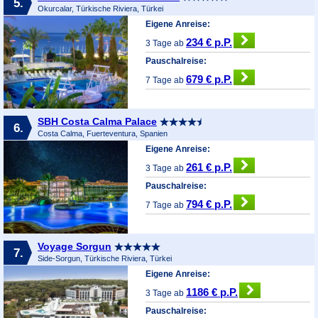
5.
Okurcalar, Türkische Riviera, Türkei
Eigene Anreise:
234 € p.P.
3 Tage ab
Pauschalreise:
679 € p.P.
7 Tage ab
SBH Costa Calma Palace
6.
Costa Calma, Fuerteventura, Spanien
Eigene Anreise:
261 € p.P.
3 Tage ab
Pauschalreise:
794 € p.P.
7 Tage ab
Voyage Sorgun
7.
Side-Sorgun, Türkische Riviera, Türkei
Eigene Anreise:
1186 € p.P.
3 Tage ab
Pauschalreise: