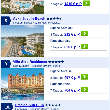
1419 € p.P.
7 Tage ab
Aska Just In Beach
8.
Incekum bei Alanya, Türkische Riviera, Türkei
Eigene Anreise:
212 € p.P.
3 Tage ab
Pauschalreise:
630 € p.P.
7 Tage ab
Villa Side Residence
9.
Side-Kumköy, Türkische Riviera, Türkei
Eigene Anreise:
457 € p.P.
3 Tage ab
Pauschalreise:
784 € p.P.
7 Tage ab
Emelda Sun Club
10.
Camyuva, Türkische Riviera, Türkei