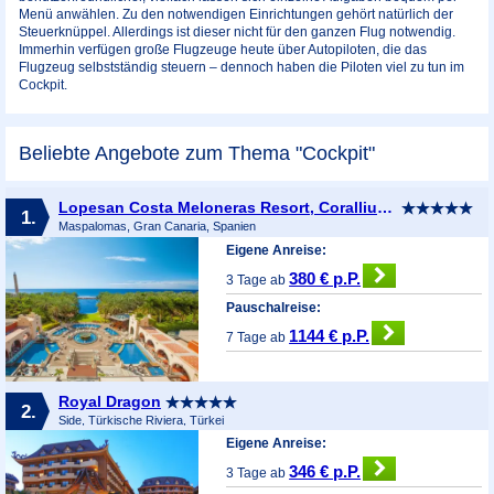
Menü anwählen. Zu den notwendigen Einrichtungen gehört natürlich der
Steuerknüppel. Allerdings ist dieser nicht für den ganzen Flug notwendig.
Immerhin verfügen große Flugzeuge heute über Autopiloten, die das
Flugzeug selbstständig steuern – dennoch haben die Piloten viel zu tun im
Cockpit.
Beliebte Angebote zum Thema "Cockpit"
Lopesan Costa Meloneras Resort, Corallium Spa & Casino
1.
Maspalomas, Gran Canaria, Spanien
Eigene Anreise:
380 € p.P.
3 Tage ab
Pauschalreise:
1144 € p.P.
7 Tage ab
Royal Dragon
2.
Side, Türkische Riviera, Türkei
Eigene Anreise:
346 € p.P.
3 Tage ab