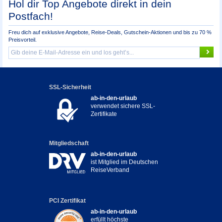
Hol dir Top Angebote direkt in dein
Postfach!
Freu dich auf exklusive Angebote, Reise-Deals, Gutschein-Aktionen und bis zu 70 %
Preisvorteil.
SSL-Sicherheit
ab-in-den-urlaub
verwendet sichere SSL-
Zertifikate
Mitgliedschaft
ab-in-den-urlaub
ist Mitglied im Deutschen
ReiseVerband
PCI Zertifikat
ab-in-den-urlaub
erfüllt höchste