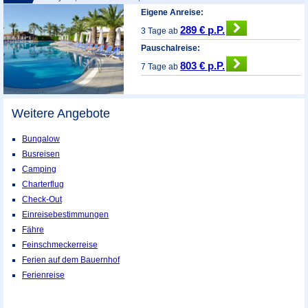
Eigene Anreise:
289 € p.P.
3 Tage ab
Pauschalreise:
803 € p.P.
7 Tage ab
Weitere Angebote
Bungalow
Busreisen
Camping
Charterflug
Check-Out
Einreisebestimmungen
Fähre
Feinschmeckerreise
Ferien auf dem Bauernhof
Ferienreise