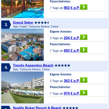
Pauschalreise:
903 € p.P.
7 Tage ab
Grand Seker
3.
Side-Colakli, Türkische Riviera, Türkei
Eigene Anreise:
204 € p.P.
3 Tage ab
Pauschalreise:
693 € p.P.
7 Tage ab
Trendy Aspendos Beach
4.
Side, Türkische Riviera, Türkei
Eigene Anreise:
363 € p.P.
3 Tage ab
Pauschalreise:
974 € p.P.
7 Tage ab
Sealife Buket Resort & Beach