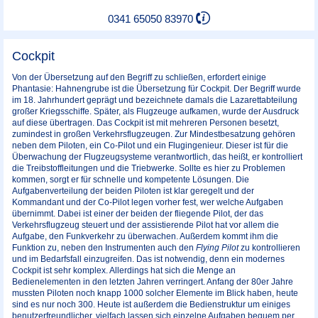
0341 65050 83970
Cockpit
Von der Übersetzung auf den Begriff zu schließen, erfordert einige
Phantasie: Hahnengrube ist die Übersetzung für Cockpit. Der Begriff wurde
im 18. Jahrhundert geprägt und bezeichnete damals die Lazarettabteilung
großer Kriegsschiffe. Später, als Flugzeuge aufkamen, wurde der Ausdruck
auf diese übertragen. Das Cockpit ist mit mehreren Personen besetzt,
zumindest in großen Verkehrsflugzeugen. Zur Mindestbesatzung gehören
neben dem Piloten, ein Co-Pilot und ein Flugingenieur. Dieser ist für die
Überwachung der Flugzeugsysteme verantwortlich, das heißt, er kontrolliert
die Treibstoffleitungen und die Triebwerke. Sollte es hier zu Problemen
kommen, sorgt er für schnelle und kompetente Lösungen. Die
Aufgabenverteilung der beiden Piloten ist klar geregelt und der
Kommandant und der Co-Pilot legen vorher fest, wer welche Aufgaben
übernimmt. Dabei ist einer der beiden der fliegende Pilot, der das
Verkehrsflugzeug steuert und der assistierende Pilot hat vor allem die
Aufgabe, den Funkverkehr zu überwachen. Außerdem kommt ihm die
Funktion zu, neben den Instrumenten auch den
Flying Pilot
zu kontrollieren
und im Bedarfsfall einzugreifen. Das ist notwendig, denn ein modernes
Cockpit ist sehr komplex. Allerdings hat sich die Menge an
Bedienelementen in den letzten Jahren verringert. Anfang der 80er Jahre
mussten Piloten noch knapp 1000 solcher Elemente im Blick haben, heute
sind es nur noch 300. Heute ist außerdem die Bedienstruktur um einiges
benutzerfreundlicher, vielfach lassen sich einzelne Aufgaben bequem per