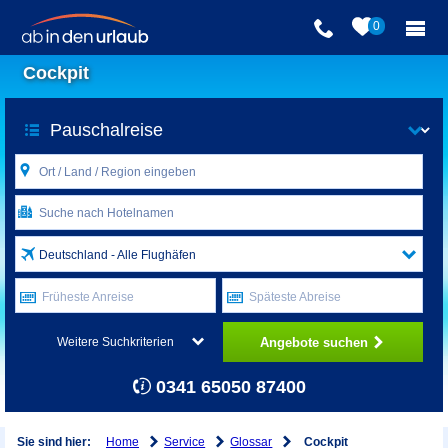
0
Cockpit
Deutschland - Alle Flughäfen
Früheste Anreise
Späteste Abreise
Angebote suchen
Weitere Suchkriterien
0341 65050 87400
Home
Service
Glossar
Sie sind hier:
Cockpit