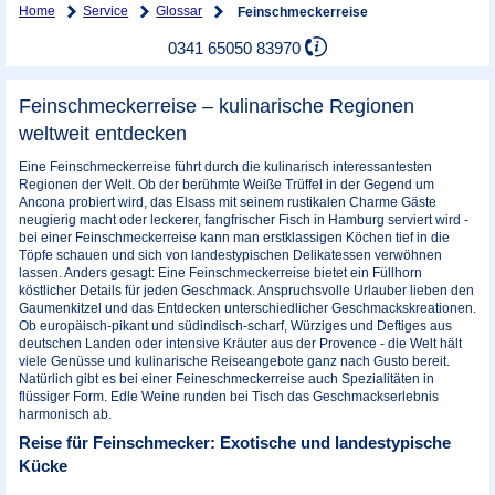
Home
Service
Glossar
Feinschmeckerreise
0341 65050 83970
Feinschmeckerreise – kulinarische Regionen
weltweit entdecken
Eine Feinschmeckerreise führt durch die kulinarisch interessantesten
Regionen der Welt. Ob der berühmte Weiße Trüffel in der Gegend um
Ancona probiert wird, das Elsass mit seinem rustikalen Charme Gäste
neugierig macht oder leckerer, fangfrischer Fisch in Hamburg serviert wird -
bei einer Feinschmeckerreise kann man erstklassigen Köchen tief in die
Töpfe schauen und sich von landestypischen Delikatessen verwöhnen
lassen. Anders gesagt: Eine Feinschmeckerreise bietet ein Füllhorn
köstlicher Details für jeden Geschmack. Anspruchsvolle Urlauber lieben den
Gaumenkitzel und das Entdecken unterschiedlicher Geschmackskreationen.
Ob europäisch-pikant und südindisch-scharf, Würziges und Deftiges aus
deutschen Landen oder intensive Kräuter aus der Provence - die Welt hält
viele Genüsse und kulinarische Reiseangebote ganz nach Gusto bereit.
Natürlich gibt es bei einer Feineschmeckerreise auch Spezialitäten in
flüssiger Form. Edle Weine runden bei Tisch das Geschmackserlebnis
harmonisch ab.
Reise für Feinschmecker: Exotische und landestypische
Kücke