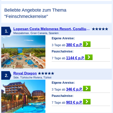
Beliebte Angebote zum Thema
"Feinschmeckerreise"
Lopesan Costa Meloneras Resort, Corallium Spa & Casino
1.
Maspalomas, Gran Canaria, Spanien
Eigene Anreise:
380 € p.P.
3 Tage ab
Pauschalreise:
1144 € p.P.
7 Tage ab
Royal Dragon
2.
Side, Türkische Riviera, Türkei
Eigene Anreise:
346 € p.P.
3 Tage ab
Pauschalreise:
903 € p.P.
7 Tage ab