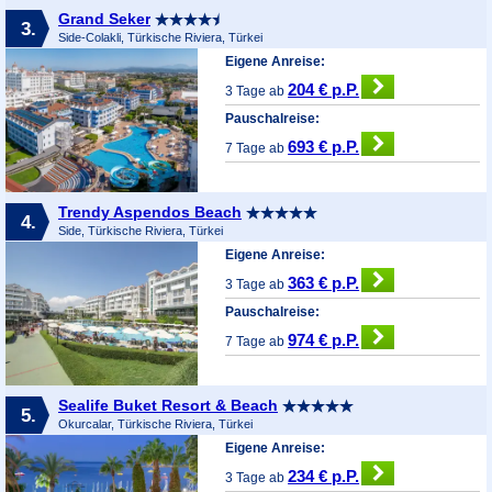
Grand Seker
3.
Side-Colakli, Türkische Riviera, Türkei
Eigene Anreise:
204 € p.P.
3 Tage ab
Pauschalreise:
693 € p.P.
7 Tage ab
Trendy Aspendos Beach
4.
Side, Türkische Riviera, Türkei
Eigene Anreise:
363 € p.P.
3 Tage ab
Pauschalreise:
974 € p.P.
7 Tage ab
Sealife Buket Resort & Beach
5.
Okurcalar, Türkische Riviera, Türkei
Eigene Anreise:
234 € p.P.
3 Tage ab