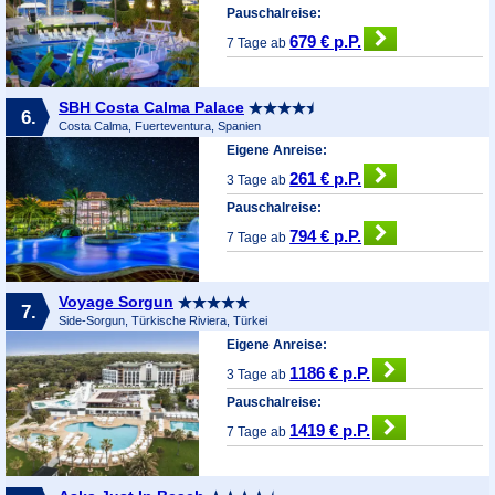
Pauschalreise:
679 € p.P.
7 Tage ab
SBH Costa Calma Palace
6.
Costa Calma, Fuerteventura, Spanien
Eigene Anreise:
261 € p.P.
3 Tage ab
Pauschalreise:
794 € p.P.
7 Tage ab
Voyage Sorgun
7.
Side-Sorgun, Türkische Riviera, Türkei
Eigene Anreise:
1186 € p.P.
3 Tage ab
Pauschalreise:
1419 € p.P.
7 Tage ab