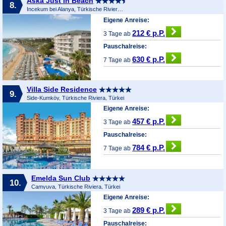
Aska Just In Beach
8.
Incekum bei Alanya, Türkische Riviera, Türkei
Eigene Anreise:
212 € p.P.
3 Tage ab
Pauschalreise:
630 € p.P.
7 Tage ab
Villa Side Residence
9.
Side-Kumköy, Türkische Riviera, Türkei
Eigene Anreise:
457 € p.P.
3 Tage ab
Pauschalreise:
784 € p.P.
7 Tage ab
Emelda Sun Club
10.
Camyuva, Türkische Riviera, Türkei
Eigene Anreise:
289 € p.P.
3 Tage ab
Pauschalreise: