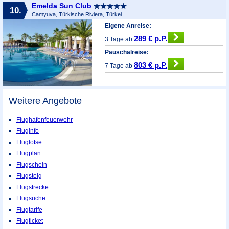
Emelda Sun Club
10.
Camyuva, Türkische Riviera, Türkei
Eigene Anreise:
289 € p.P.
3 Tage ab
Pauschalreise:
803 € p.P.
7 Tage ab
Weitere Angebote
Flughafenfeuerwehr
Fluginfo
Fluglotse
Flugplan
Flugschein
Flugsteig
Flugstrecke
Flugsuche
Flugtarife
Flugticket