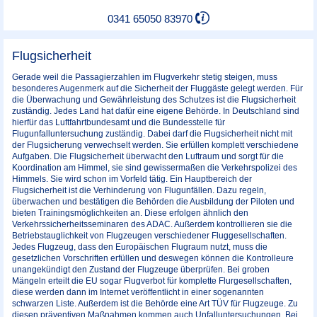
0341 65050 83970
Flugsicherheit
Gerade weil die Passagierzahlen im Flugverkehr stetig steigen, muss
besonderes Augenmerk auf die Sicherheit der Fluggäste gelegt werden. Für
die Überwachung und Gewährleistung des Schutzes ist die Flugsicherheit
zuständig. Jedes Land hat dafür eine eigene Behörde. In Deutschland sind
hierfür das Luftfahrtbundesamt und die Bundesstelle für
Flugunfalluntersuchung zuständig. Dabei darf die Flugsicherheit nicht mit
der Flugsicherung verwechselt werden. Sie erfüllen komplett verschiedene
Aufgaben. Die Flugsicherheit überwacht den Luftraum und sorgt für die
Koordination am Himmel, sie sind gewissermaßen die Verkehrspolizei des
Himmels. Sie wird schon im Vorfeld tätig. Ein Hauptbereich der
Flugsicherheit ist die Verhinderung von Flugunfällen. Dazu regeln,
überwachen und bestätigen die Behörden die Ausbildung der Piloten und
bieten Trainingsmöglichkeiten an. Diese erfolgen ähnlich den
Verkehrssicherheitsseminaren des ADAC. Außerdem kontrollieren sie die
Betriebstauglichkeit von Flugzeugen verschiedener Fluggesellschaften.
Jedes Flugzeug, dass den Europäischen Flugraum nutzt, muss die
gesetzlichen Vorschriften erfüllen und deswegen können die Kontrolleure
unangekündigt den Zustand der Flugzeuge überprüfen. Bei groben
Mängeln erteilt die EU sogar Flugverbot für komplette Flurgesellschaften,
diese werden dann im Internet veröffentlicht in einer sogenannten
schwarzen Liste. Außerdem ist die Behörde eine Art TÜV für Flugzeuge. Zu
diesen präventiven Maßnahmen kommen auch Unfalluntersuchungen. Bei