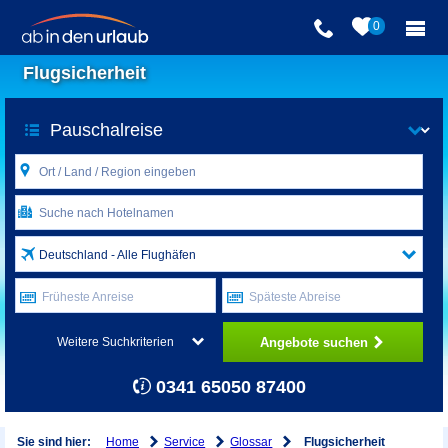
0
Flugsicherheit
Deutschland - Alle Flughäfen
Früheste Anreise
Späteste Abreise
Angebote suchen
Weitere Suchkriterien
0341 65050 87400
Home
Service
Glossar
Sie sind hier:
Flugsicherheit