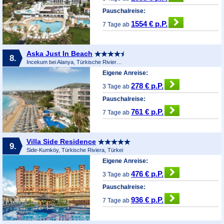
Pauschalreise:
1554 € p.P.
7 Tage ab
Aska Just In Beach
8.
Incekum bei Alanya, Türkische Riviera, Türkei
Eigene Anreise:
278 € p.P.
3 Tage ab
Pauschalreise:
761 € p.P.
7 Tage ab
Villa Side Residence
9.
Side-Kumköy, Türkische Riviera, Türkei
Eigene Anreise:
476 € p.P.
3 Tage ab
Pauschalreise:
936 € p.P.
7 Tage ab