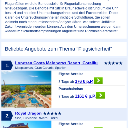
Flugunfällen wird die Bundesstelle für Flugunfalluntersuchung
hinzugezogen. Die Behörde mit Sitz in Braunschweig ist rund um die Uhr
besetzt und hat eine Untersuchungseinheit und drei Fachbereiche. Dabei
klären die Untersuchungseinheiten nicht die Schuldfrage. Sie sollen
vielmehr nach einer umfassenden Analyse klären, wie solche Unfälle in
Zukunft vermieden werden können. Aus den Untersuchungen werden dann
wiederum Sicherheitsempfehlungen abgeleitet und Richtlinien erarbeitet.
Beliebte Angebote zum Thema "Flugsicherheit"
Lopesan Costa Meloneras Resort, Corallium Spa & Casino
1.
Maspalomas, Gran Canaria, Spanien
Eigene Anreise:
376 € p.P.
3 Tage ab
Pauschalreise:
1161 € p.P.
7 Tage ab
Royal Dragon
2.
Side, Türkische Riviera, Türkei
Eigene Anreise: