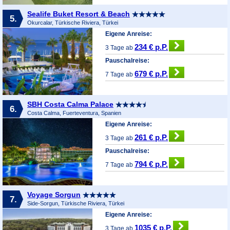
Sealife Buket Resort & Beach
5.
Okurcalar, Türkische Riviera, Türkei
Eigene Anreise:
234 € p.P.
3 Tage ab
Pauschalreise:
679 € p.P.
7 Tage ab
SBH Costa Calma Palace
6.
Costa Calma, Fuerteventura, Spanien
Eigene Anreise:
261 € p.P.
3 Tage ab
Pauschalreise:
794 € p.P.
7 Tage ab
Voyage Sorgun
7.
Side-Sorgun, Türkische Riviera, Türkei
Eigene Anreise:
1035 € p.P.
3 Tage ab