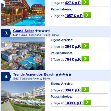
427 € p.P.
3 Tage ab
Pauschalreise:
1057 € p.P.
7 Tage ab
Grand Seker
3.
Side-Colakli, Türkische Riviera, Türkei
Eigene Anreise:
264 € p.P.
3 Tage ab
Pauschalreise:
764 € p.P.
7 Tage ab
Trendy Aspendos Beach
4.
Side, Türkische Riviera, Türkei
Eigene Anreise:
394 € p.P.
3 Tage ab
Pauschalreise:
1039 € p.P.
7 Tage ab