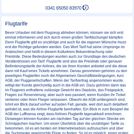
0341 65050 83970
Flugtarife
Bevor Urlauber mit dem Flugzeug abheben können, müssen sie sich erst
einmal informieren und sich durch einen großen Tarifdschungel kämpfen.
Denn Flugtarife gibt es unzählige und auch für die eigenen Wünsche muss
erst der Richtige gefunden werden. Das Wort Tarif hat seine Ursprünge im
Arabischen und heißt in diesem Kulturkreis Bekanntmachung oder
Preisliste. Diese Bedeutungen wurden auch zur Grundlage des deutschen
Verständnisses von Tarif. Flugtarife sind also die Preisliste oder genauer
Beförderungstarife der Airlines, die sie ihren Kunden anbietet und die diese
dann mit Kauf eines Tickets annehmen. Genau genommen gehören zu den
jeweiligen Flugtarifen noch die Allgemeinen Geschäftsbedingungen, kurz
AGB, der Fluggesellschaften. Wenn der Tarifvertrag angenommen wurde,
willigt der Kunde gleichzeitig auch in die AGB ein. Dazu gehören dann das
im Flugpreis enthaltene zulässige Gewicht des Gepäcks, das Freigepäck,
Fragen zur Reservierung, aber auch was passiert, wenn Kunden ihr Ticket
verlieren oder ihren Flieger verpassen. Obwohl die AGB umfangreich sind,
lohnt ein Blick darauf vorher auf jeden Fall, gerade, weil dort auch detailliert
gelistet ist, was die Airline-Flugtarife beinhalten. Ein Blick in zum Beispiel die
AGB der Lufthansa zeigt, dass Airlines Flugtarife tagesaktuell errechnen.
Deswegen können Kunden am nächsten Tag auf der gleichen Strecke ein
Schnäppchen machen. Um einen Überblick über die unzähligen Tarife zu
bekommen, ist es am besten ein Internetreisebüro aufzusuchen und über
die Suchmaske gewünschte Flüge zu finden. So ist es möglich, einen ersten