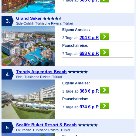
7 Tage ab
Grand Seker
3.
Side-Colakli, Türkische Riviera, Türkei
Eigene Anreise:
204 € p.P.
3 Tage ab
Pauschalreise:
693 € p.P.
7 Tage ab
Trendy Aspendos Beach
4.
Side, Türkische Riviera, Türkei
Eigene Anreise:
363 € p.P.
3 Tage ab
Pauschalreise:
974 € p.P.
7 Tage ab
Sealife Buket Resort & Beach
5.
Okurcalar, Türkische Riviera, Türkei