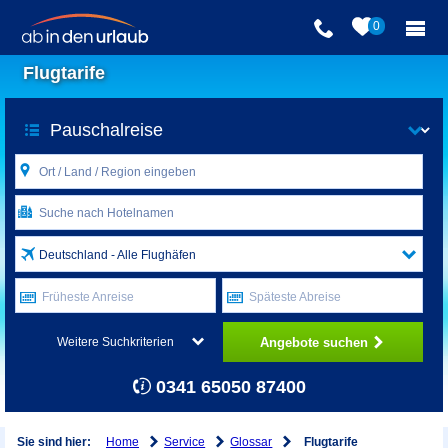
0
Flugtarife
Deutschland - Alle Flughäfen
Früheste Anreise
Späteste Abreise
Angebote suchen
Weitere Suchkriterien
0341 65050 87400
Home
Service
Glossar
Sie sind hier:
Flugtarife