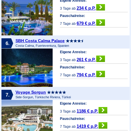
Eigene Anreise:
234 € p.P.
3 Tage ab
Pauschalreise:
679 € p.P.
7 Tage ab
SBH Costa Calma Palace
6.
Costa Calma, Fuerteventura, Spanien
Eigene Anreise:
261 € p.P.
3 Tage ab
Pauschalreise:
794 € p.P.
7 Tage ab
Voyage Sorgun
7.
Side-Sorgun, Türkische Riviera, Türkei
Eigene Anreise:
1186 € p.P.
3 Tage ab
Pauschalreise:
1419 € p.P.
7 Tage ab