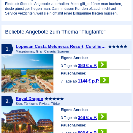
Eindruck über die Angebote zu erhalten. Meist gilt, je früher man buchen,
desto günstiger fliegen man. Dann müssen Kunden oft auch nicht auf
Service verzichten, weil sie nicht mit einer Billigairline fliegen müssen.
Beliebte Angebote zum Thema "Flugtarife"
Lopesan Costa Meloneras Resort, Corallium Spa & Casino
1.
Maspalomas, Gran Canaria, Spanien
Eigene Anreise:
380 € p.P.
3 Tage ab
Pauschalreise:
1144 € p.P.
7 Tage ab
Royal Dragon
2.
Side, Türkische Riviera, Türkei
Eigene Anreise:
346 € p.P.
3 Tage ab
Pauschalreise:
903 € p.P.