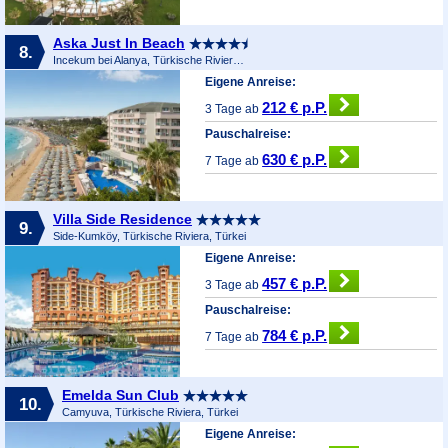
Aska Just In Beach
8.
Incekum bei Alanya, Türkische Riviera, Türkei
Eigene Anreise:
212 € p.P.
3 Tage ab
Pauschalreise:
630 € p.P.
7 Tage ab
Villa Side Residence
9.
Side-Kumköy, Türkische Riviera, Türkei
Eigene Anreise:
457 € p.P.
3 Tage ab
Pauschalreise:
784 € p.P.
7 Tage ab
Emelda Sun Club
10.
Camyuva, Türkische Riviera, Türkei
Eigene Anreise: