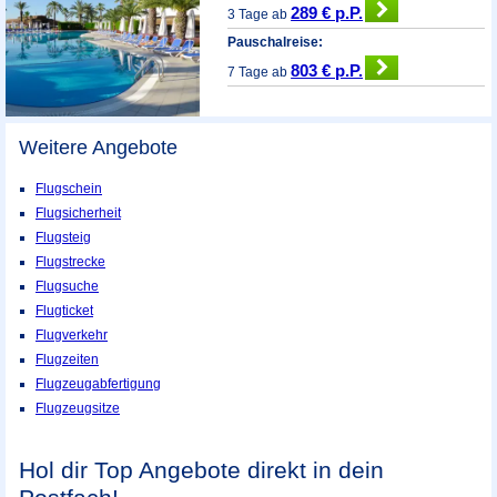
289 € p.P.
3 Tage ab
Pauschalreise:
803 € p.P.
7 Tage ab
Weitere Angebote
Flugschein
Flugsicherheit
Flugsteig
Flugstrecke
Flugsuche
Flugticket
Flugverkehr
Flugzeiten
Flugzeugabfertigung
Flugzeugsitze
Hol dir Top Angebote direkt in dein