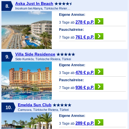
Aska Just In Beach
8.
Incekum bei Alanya, Türkische Riviera, Türkei
Eigene Anreise:
278 € p.P.
3 Tage ab
Pauschalreise:
761 € p.P.
7 Tage ab
Villa Side Residence
9.
Side-Kumköy, Türkische Riviera, Türkei
Eigene Anreise:
476 € p.P.
3 Tage ab
Pauschalreise:
936 € p.P.
7 Tage ab
Emelda Sun Club
10.
Camyuva, Türkische Riviera, Türkei
Eigene Anreise:
289 € p.P.
3 Tage ab