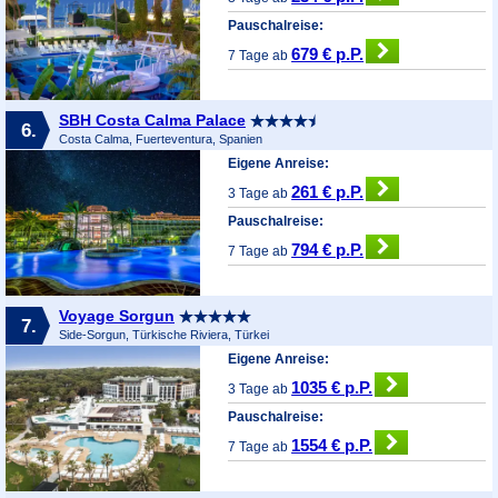
Pauschalreise:
679 € p.P.
7 Tage ab
SBH Costa Calma Palace
6.
Costa Calma, Fuerteventura, Spanien
Eigene Anreise:
261 € p.P.
3 Tage ab
Pauschalreise:
794 € p.P.
7 Tage ab
Voyage Sorgun
7.
Side-Sorgun, Türkische Riviera, Türkei
Eigene Anreise:
1035 € p.P.
3 Tage ab
Pauschalreise:
1554 € p.P.
7 Tage ab