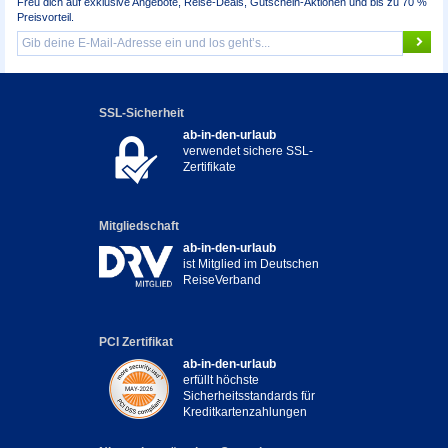
Freu dich auf exklusive Angebote, Reise-Deals, Gutschein-Aktionen und bis zu 70 %
Preisvorteil.
SSL-Sicherheit
ab-in-den-urlaub
verwendet sichere SSL-
Zertifikate
Mitgliedschaft
ab-in-den-urlaub
ist Mitglied im Deutschen
ReiseVerband
PCI Zertifikat
ab-in-den-urlaub
erfüllt höchste
Sicherheitsstandards für
Kreditkartenzahlungen