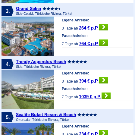
Grand Seker
3.
Side-Colakli, Türkische Riviera, Türkei
Eigene Anreise:
264 € p.P.
3 Tage ab
Pauschalreise:
764 € p.P.
7 Tage ab
Trendy Aspendos Beach
4.
Side, Türkische Riviera, Türkei
Eigene Anreise:
394 € p.P.
3 Tage ab
Pauschalreise:
1039 € p.P.
7 Tage ab
Sealife Buket Resort & Beach
5.
Okurcalar, Türkische Riviera, Türkei
Eigene Anreise:
234 € p.P.
3 Tage ab