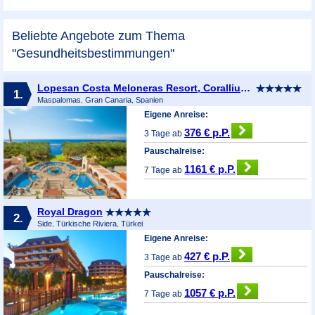
Beliebte Angebote zum Thema
"Gesundheitsbestimmungen"
Lopesan Costa Meloneras Resort, Corallium Spa & Casino
1.
Maspalomas, Gran Canaria, Spanien
Eigene Anreise:
376 € p.P.
3 Tage ab
Pauschalreise:
1161 € p.P.
7 Tage ab
Royal Dragon
2.
Side, Türkische Riviera, Türkei
Eigene Anreise:
427 € p.P.
3 Tage ab
Pauschalreise:
1057 € p.P.
7 Tage ab