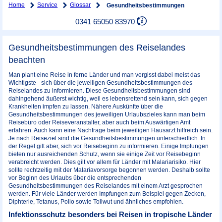
Home
Service
Glossar
Gesundheitsbestimmungen
0341 65050 83970
Gesundheitsbestimmungen des Reiselandes
beachten
Man plant eine Reise in ferne Länder und man vergisst dabei meist das
Wichtigste - sich über die jeweiligen Gesundheitsbestimmungen des
Reiselandes zu informieren. Diese Gesundheitsbestimmungen sind
dahingehend äußerst wichtig, weil es lebensrettend sein kann, sich gegen
Krankheiten impfen zu lassen. Nähere Auskünfte über die
Gesundheitsbestimmungen des jeweiligen Urlaubszieles kann man beim
Reisebüro oder Reiseveranstalter, aber auch beim Auswärtigen Amt
erfahren. Auch kann eine Nachfrage beim jeweiligen Hausarzt hilfreich sein.
Je nach Reiseziel sind die Gesundheitsbestimmungen unterschiedlich. In
der Regel gilt aber, sich vor Reisebeginn zu informieren. Einige Impfungen
bieten nur ausreichenden Schutz, wenn sie einige Zeit vor Reisebeginn
verabreicht werden. Dies gilt vor allem für Länder mit Malariarisiko. Hier
sollte rechtzeitig mit der Malariavorsorge begonnen werden. Deshalb sollte
vor Beginn des Urlaubs über die entsprechenden
Gesundheitsbestimmungen des Reiselandes mit einem Arzt gesprochen
werden. Für viele Länder werden Impfungen zum Beispiel gegen Zecken,
Diphterie, Tetanus, Polio sowie Tollwut und ähnliches empfohlen.
Infektionsschutz besonders bei Reisen in tropische Länder