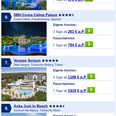
SBH Costa Calma Palace
6.
Costa Calma, Fuerteventura, Spanien
Eigene Anreise:
261 € p.P.
3 Tage ab
Pauschalreise:
794 € p.P.
7 Tage ab
Voyage Sorgun
7.
Side-Sorgun, Türkische Riviera, Türkei
Eigene Anreise:
1186 € p.P.
3 Tage ab
Pauschalreise:
1419 € p.P.
7 Tage ab
Aska Just In Beach
8.
Incekum bei Alanya, Türkische Riviera, Türkei
Eigene Anreise: