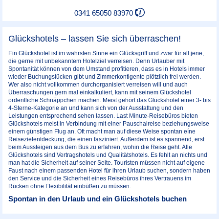
0341 65050 83970
Glückshotels – lassen Sie sich überraschen!
Ein Glückshotel ist im wahrsten Sinne ein Glücksgriff und zwar für all jene,
die gerne mit unbekanntem Hotelziel verreisen. Denn Urlauber mit
Spontanität können von dem Umstand profitieren, dass es in Hotels immer
wieder Buchungslücken gibt und Zimmerkontigente plötzlich frei werden.
Wer also nicht vollkommen durchorganisiert verreisen will und auch
Überraschungen gern mal einkalkuliert, kann mit seinem Glückshotel
ordentliche Schnäppchen machen. Meist gehört das Glückshotel einer 3- bis
4-Sterne-Kategorie an und kann sich von der Ausstattung und den
Leistungen entsprechend sehen lassen. Last Minute-Reisebüros bieten
Glückshotels meist in Verbindung mit einer Pauschalreise beziehungsweise
einem günstigen Flug an. Oft macht man auf diese Weise spontan eíne
Reisezielentdeckung, die einen fasziniert. Außerdem ist es spannend, erst
beim Aussteigen aus dem Bus zu erfahren, wohin die Reise geht. Alle
Glückshotels sind Vertragshotels und Qualitätshotels. Es fehlt an nichts und
man hat die Sicherheit auf seiner Seite. Touristen müssen nicht auf eigene
Faust nach einem passenden Hotel für ihren Urlaub suchen, sondern haben
den Service und die Sicherheit eines Reisebüros ihres Vertrauens im
Rücken ohne Flexibilität einbüßen zu müssen.
Spontan in den Urlaub und ein Glückshotels buchen