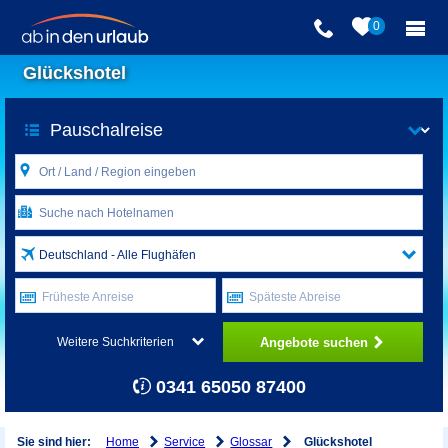
0
Glückshotel
Deutschland - Alle Flughäfen
Früheste Anreise
Späteste Abreise
Angebote suchen
Weitere Suchkriterien
0341 65050 87400
Home
Service
Glossar
Sie sind hier:
Glückshotel