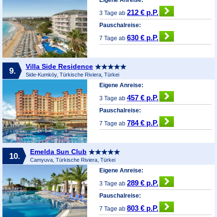
212 € p.P.
3 Tage ab
Pauschalreise:
630 € p.P.
7 Tage ab
Villa Side Residence
9.
Side-Kumköy, Türkische Riviera, Türkei
Eigene Anreise:
457 € p.P.
3 Tage ab
Pauschalreise:
784 € p.P.
7 Tage ab
Emelda Sun Club
10.
Camyuva, Türkische Riviera, Türkei
Eigene Anreise:
289 € p.P.
3 Tage ab
Pauschalreise:
803 € p.P.
7 Tage ab