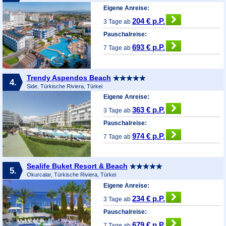
Eigene Anreise:
204 € p.P.
3 Tage ab
Pauschalreise:
693 € p.P.
7 Tage ab
Trendy Aspendos Beach
4.
Side, Türkische Riviera, Türkei
Eigene Anreise:
363 € p.P.
3 Tage ab
Pauschalreise:
974 € p.P.
7 Tage ab
Sealife Buket Resort & Beach
5.
Okurcalar, Türkische Riviera, Türkei
Eigene Anreise:
234 € p.P.
3 Tage ab
Pauschalreise:
679 € p.P.
7 Tage ab