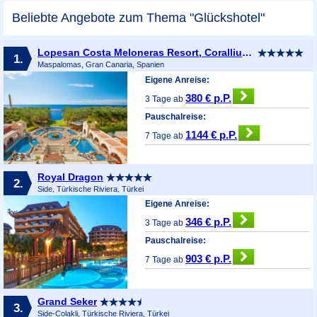
Beliebte Angebote zum Thema "Glückshotel"
Lopesan Costa Meloneras Resort, Corallium Spa & Casino
1.
Maspalomas, Gran Canaria, Spanien
Eigene Anreise:
380 € p.P.
3 Tage ab
Pauschalreise:
1144 € p.P.
7 Tage ab
Royal Dragon
2.
Side, Türkische Riviera, Türkei
Eigene Anreise:
346 € p.P.
3 Tage ab
Pauschalreise:
903 € p.P.
7 Tage ab
Grand Seker
3.
Side-Colakli, Türkische Riviera, Türkei