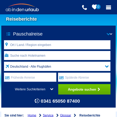
0
Reiseberichte
Deutschland - Alle Flughäfen
Früheste Anreise
Späteste Abreise
Angebote suchen
Weitere Suchkriterien
0341 65050 87400
Home
Service
Glossar
Sie sind hier:
Reiseberichte