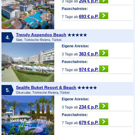
204 € p.P.
3 Tage ab
Pauschalreise:
693 € p.P.
7 Tage ab
Trendy Aspendos Beach
4.
Side, Türkische Riviera, Türkei
Eigene Anreise:
363 € p.P.
3 Tage ab
Pauschalreise:
974 € p.P.
7 Tage ab
Sealife Buket Resort & Beach
5.
Okurcalar, Türkische Riviera, Türkei
Eigene Anreise:
234 € p.P.
3 Tage ab
Pauschalreise:
679 € p.P.
7 Tage ab