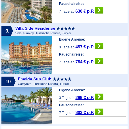
Pauschalreise:
630 € p.P.
7 Tage ab
Villa Side Residence
9.
Side-Kumköy, Türkische Riviera, Türkei
Eigene Anreise:
457 € p.P.
3 Tage ab
Pauschalreise:
784 € p.P.
7 Tage ab
Emelda Sun Club
10.
Camyuva, Türkische Riviera, Türkei
Eigene Anreise:
289 € p.P.
3 Tage ab
Pauschalreise:
803 € p.P.
7 Tage ab