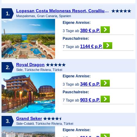
Lopesan Costa Meloneras Resort, Corallium Spa & Casino
1.
Maspalomas, Gran Canaria, Spanien
Eigene Anreise:
380 € p.P.
3 Tage ab
Pauschalreise:
1144 € p.P.
7 Tage ab
Royal Dragon
2.
Side, Türkische Riviera, Türkei
Eigene Anreise:
346 € p.P.
3 Tage ab
Pauschalreise:
903 € p.P.
7 Tage ab
Grand Seker
3.
Side-Colakli, Türkische Riviera, Türkei
Eigene Anreise: