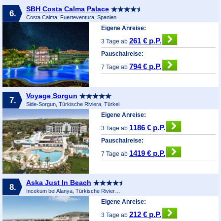
SBH Costa Calma Palace
6.
Costa Calma, Fuerteventura, Spanien
Eigene Anreise:
261 € p.P.
3 Tage ab
Pauschalreise:
794 € p.P.
7 Tage ab
Voyage Sorgun
7.
Side-Sorgun, Türkische Riviera, Türkei
Eigene Anreise:
1186 € p.P.
3 Tage ab
Pauschalreise:
1419 € p.P.
7 Tage ab
Aska Just In Beach
8.
Incekum bei Alanya, Türkische Riviera, Türkei
Eigene Anreise:
212 € p.P.
3 Tage ab