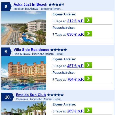
Aska Just In Beach
8.
Incekum bei Alanya, Türkische Riviera, Türkei
Eigene Anreise:
212 € p.P.
3 Tage ab
Pauschalreise:
630 € p.P.
7 Tage ab
Villa Side Residence
9.
Side-Kumköy, Türkische Riviera, Türkei
Eigene Anreise:
457 € p.P.
3 Tage ab
Pauschalreise:
784 € p.P.
7 Tage ab
Emelda Sun Club
10.
Camyuva, Türkische Riviera, Türkei
Eigene Anreise:
289 € p.P.
3 Tage ab