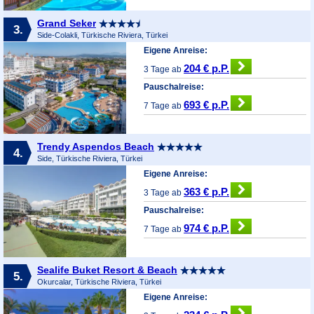
Grand Seker
3.
Side-Colakli, Türkische Riviera, Türkei
Eigene Anreise:
204 € p.P.
3 Tage ab
Pauschalreise:
693 € p.P.
7 Tage ab
Trendy Aspendos Beach
4.
Side, Türkische Riviera, Türkei
Eigene Anreise:
363 € p.P.
3 Tage ab
Pauschalreise:
974 € p.P.
7 Tage ab
Sealife Buket Resort & Beach
5.
Okurcalar, Türkische Riviera, Türkei
Eigene Anreise: