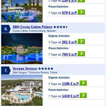
234 € p.P.
3 Tage ab
Pauschalreise:
679 € p.P.
7 Tage ab
SBH Costa Calma Palace
6.
Costa Calma, Fuerteventura, Spanien
Eigene Anreise:
261 € p.P.
3 Tage ab
Pauschalreise:
794 € p.P.
7 Tage ab
Voyage Sorgun
7.
Side-Sorgun, Türkische Riviera, Türkei
Eigene Anreise:
1186 € p.P.
3 Tage ab
Pauschalreise:
1419 € p.P.
7 Tage ab