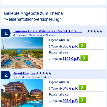
Beliebte Angebote zum Thema
"Reisehaftpflichtversicherung"
Lopesan Costa Meloneras Resort, Corallium Spa & Casino
1.
Maspalomas, Gran Canaria, Spanien
Eigene Anreise:
380 € p.P.
3 Tage ab
Pauschalreise:
1144 € p.P.
7 Tage ab
Royal Dragon
2.
Side, Türkische Riviera, Türkei
Eigene Anreise:
346 € p.P.
3 Tage ab
Pauschalreise:
903 € p.P.
7 Tage ab