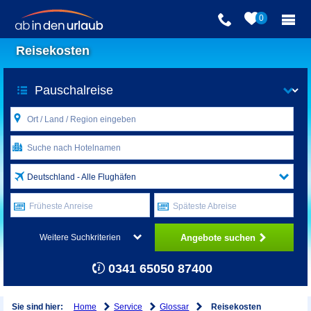
0
Reisekosten
Deutschland - Alle Flughäfen
Früheste Anreise
Späteste Abreise
Angebote suchen
Weitere Suchkriterien
0341 65050 87400
Home
Service
Glossar
Sie sind hier:
Reisekosten