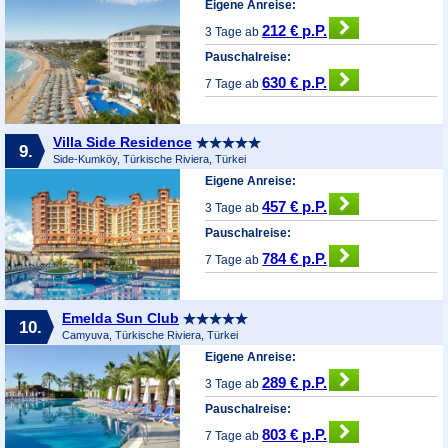
Eigene Anreise:
212 € p.P.
3 Tage ab
Pauschalreise:
630 € p.P.
7 Tage ab
Villa Side Residence
9.
Side-Kumköy, Türkische Riviera, Türkei
Eigene Anreise:
457 € p.P.
3 Tage ab
Pauschalreise:
784 € p.P.
7 Tage ab
Emelda Sun Club
10.
Camyuva, Türkische Riviera, Türkei
Eigene Anreise:
289 € p.P.
3 Tage ab
Pauschalreise:
803 € p.P.
7 Tage ab