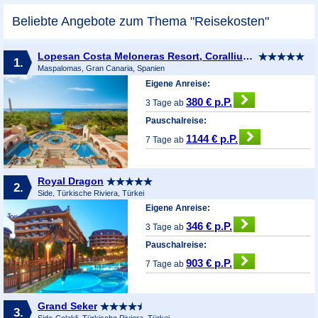
Beliebte Angebote zum Thema "Reisekosten"
Lopesan Costa Meloneras Resort, Corallium Spa & Casino
1.
Maspalomas, Gran Canaria, Spanien
Eigene Anreise:
380 € p.P.
3 Tage ab
Pauschalreise:
1144 € p.P.
7 Tage ab
Royal Dragon
2.
Side, Türkische Riviera, Türkei
Eigene Anreise:
346 € p.P.
3 Tage ab
Pauschalreise:
903 € p.P.
7 Tage ab
Grand Seker
3.
Side-Colakli, Türkische Riviera, Türkei