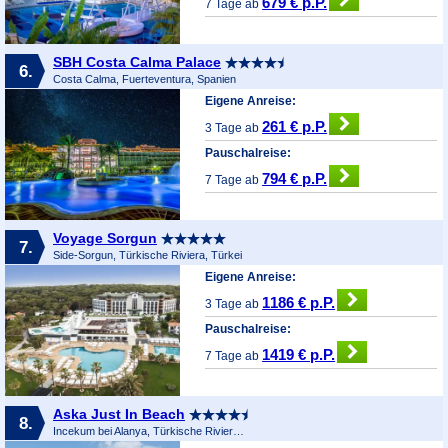
679 € p.P.
7 Tage ab
SBH Costa Calma Palace
6.
Costa Calma, Fuerteventura, Spanien
Eigene Anreise:
261 € p.P.
3 Tage ab
Pauschalreise:
794 € p.P.
7 Tage ab
Voyage Sorgun
7.
Side-Sorgun, Türkische Riviera, Türkei
Eigene Anreise:
1186 € p.P.
3 Tage ab
Pauschalreise:
1419 € p.P.
7 Tage ab
Aska Just In Beach
8.
Incekum bei Alanya, Türkische Riviera, Türkei