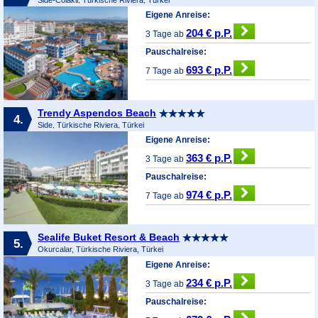
Eigene Anreise:
204 € p.P.
3 Tage ab
Pauschalreise:
693 € p.P.
7 Tage ab
Trendy Aspendos Beach
4.
Side, Türkische Riviera, Türkei
Eigene Anreise:
363 € p.P.
3 Tage ab
Pauschalreise:
974 € p.P.
7 Tage ab
Sealife Buket Resort & Beach
5.
Okurcalar, Türkische Riviera, Türkei
Eigene Anreise:
234 € p.P.
3 Tage ab
Pauschalreise: