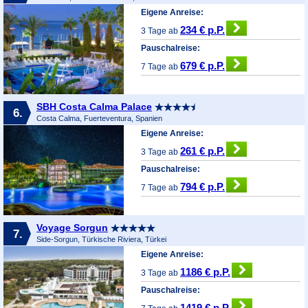
Eigene Anreise:
234 € p.P.
3 Tage ab
Pauschalreise:
679 € p.P.
7 Tage ab
SBH Costa Calma Palace
6.
Costa Calma, Fuerteventura, Spanien
Eigene Anreise:
261 € p.P.
3 Tage ab
Pauschalreise:
794 € p.P.
7 Tage ab
Voyage Sorgun
7.
Side-Sorgun, Türkische Riviera, Türkei
Eigene Anreise:
1186 € p.P.
3 Tage ab
Pauschalreise:
1419 € p.P.