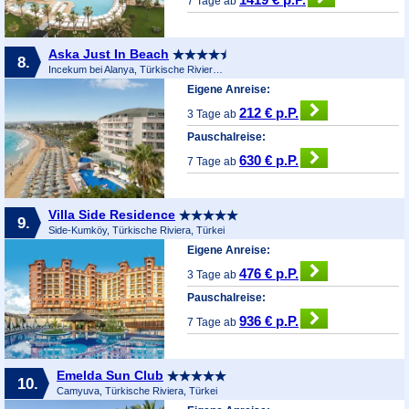
7 Tage ab
Aska Just In Beach
8.
Incekum bei Alanya, Türkische Riviera, Türkei
Eigene Anreise:
212 € p.P.
3 Tage ab
Pauschalreise:
630 € p.P.
7 Tage ab
Villa Side Residence
9.
Side-Kumköy, Türkische Riviera, Türkei
Eigene Anreise:
476 € p.P.
3 Tage ab
Pauschalreise:
936 € p.P.
7 Tage ab
Emelda Sun Club
10.
Camyuva, Türkische Riviera, Türkei