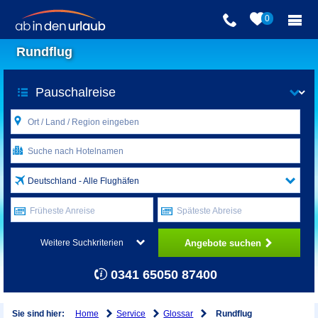
0
Rundflug
Deutschland - Alle Flughäfen
Früheste Anreise
Späteste Abreise
Angebote suchen
Weitere Suchkriterien
0341 65050 87400
Home
Service
Glossar
Sie sind hier:
Rundflug