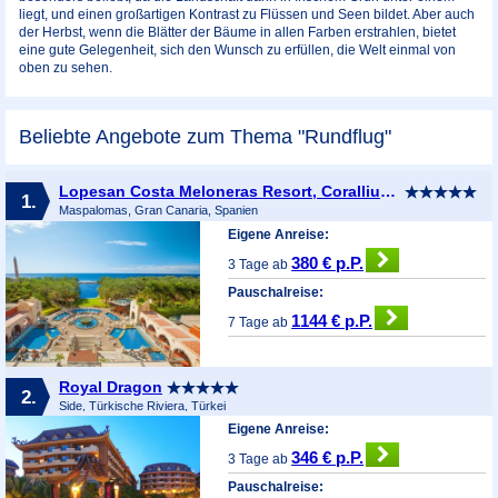
liegt, und einen großartigen Kontrast zu Flüssen und Seen bildet. Aber auch
der Herbst, wenn die Blätter der Bäume in allen Farben erstrahlen, bietet
eine gute Gelegenheit, sich den Wunsch zu erfüllen, die Welt einmal von
oben zu sehen.
Beliebte Angebote zum Thema "Rundflug"
Lopesan Costa Meloneras Resort, Corallium Spa & Casino
1.
Maspalomas, Gran Canaria, Spanien
Eigene Anreise:
380 € p.P.
3 Tage ab
Pauschalreise:
1144 € p.P.
7 Tage ab
Royal Dragon
2.
Side, Türkische Riviera, Türkei
Eigene Anreise:
346 € p.P.
3 Tage ab
Pauschalreise: