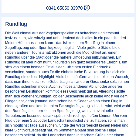
0341 65050 83970
Rundflug
Die Welt einmal aus der Vogelperspektive zu betrachten und erstaunt
festzustellen, wie winzig und unbedeutend doch alles in ein paar Hundert
Metern Höhe aussehen kann - das ist mit einem Rundflug in einem
Segelflugzeug oder Sportflugzeug möglich. Viele größere Städte bieten
neben anderen Touristenattraktionen auch die Möglichkeit an, einen
Rundflug über die Stadt oder die nähere Umgebung mitzumachen. Ein
Rundflug ist aber nicht nur für Touristen ein ganz besonderes Erlebnis, um
sich von einem fremden Ort aus der Luft einen ersten Eindruck zu
verschaffen, sondern auch für die einheimische Bevölkerung ist solch ein
Rundflug ein echtes Highlight. Viele Leute äußern auch direkt den Wunsch,
dass man ihnen doch zum Geburtstag statt anderer Geschenke solch einen
Rundflug schenken möge. Auch zum bestandenen Abitur oder anderen
besonderen Leistungen kommt dieses Geschenk gut an. Allerdings sollte
man sich vorher erkundigen, ob der Beschenkte auch keine Angst vor dem
Fliegen hat, denn jemand, dem schon beim Gedanken an einen Flug in
einem großen und komfortablen Passagierflugzeug schlecht wird, wird wohl
den Rundflug in einem kleinen Sportflugzeug, wo man eventuelle
Turbulenzen besonders stark spürt, nicht recht genießen können. Um vom
Flug über eine Stadt oder Landschaft möglichst viel zu haben, sollte man
sich möglichst Tage aussuchen, für die der Wetterbericht keinen Nebel und
klare Sicht vorausgesagt hat. Im Sommerhalbjahr sind solche Flüge
besonders beliebt, da die Landschaft dann in frischem Grün unter einem