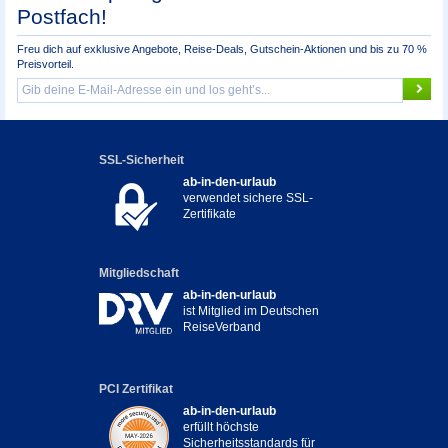
Postfach!
Freu dich auf exklusive Angebote, Reise-Deals, Gutschein-Aktionen und bis zu 70 %
Preisvorteil.
SSL-Sicherheit
ab-in-den-urlaub
verwendet sichere SSL-
Zertifikate
Mitgliedschaft
ab-in-den-urlaub
ist Mitglied im Deutschen
ReiseVerband
PCI Zertifikat
ab-in-den-urlaub
erfüllt höchste
Sicherheitsstandards für