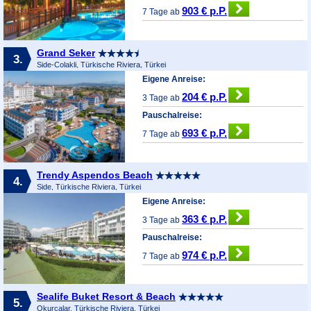
903 € p.P.
7 Tage ab
Grand Seker
3.
Side-Colakli, Türkische Riviera, Türkei
Eigene Anreise:
204 € p.P.
3 Tage ab
Pauschalreise:
693 € p.P.
7 Tage ab
Trendy Aspendos Beach
4.
Side, Türkische Riviera, Türkei
Eigene Anreise:
363 € p.P.
3 Tage ab
Pauschalreise:
974 € p.P.
7 Tage ab
Sealife Buket Resort & Beach
5.
Okurcalar, Türkische Riviera, Türkei