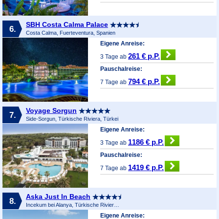
SBH Costa Calma Palace
6.
Costa Calma, Fuerteventura, Spanien
Eigene Anreise:
261 € p.P.
3 Tage ab
Pauschalreise:
794 € p.P.
7 Tage ab
Voyage Sorgun
7.
Side-Sorgun, Türkische Riviera, Türkei
Eigene Anreise:
1186 € p.P.
3 Tage ab
Pauschalreise:
1419 € p.P.
7 Tage ab
Aska Just In Beach
8.
Incekum bei Alanya, Türkische Riviera, Türkei
Eigene Anreise: