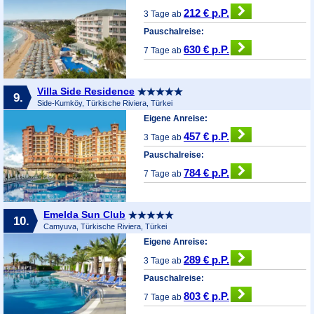
212 € p.P.
3 Tage ab
Pauschalreise:
630 € p.P.
7 Tage ab
Villa Side Residence
9.
Side-Kumköy, Türkische Riviera, Türkei
Eigene Anreise:
457 € p.P.
3 Tage ab
Pauschalreise:
784 € p.P.
7 Tage ab
Emelda Sun Club
10.
Camyuva, Türkische Riviera, Türkei
Eigene Anreise:
289 € p.P.
3 Tage ab
Pauschalreise:
803 € p.P.
7 Tage ab