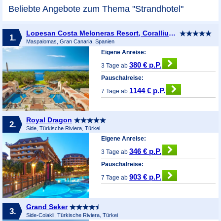
Beliebte Angebote zum Thema "Strandhotel"
Lopesan Costa Meloneras Resort, Corallium Spa & Casino
1.
Maspalomas, Gran Canaria, Spanien
Eigene Anreise:
380 € p.P.
3 Tage ab
Pauschalreise:
1144 € p.P.
7 Tage ab
Royal Dragon
2.
Side, Türkische Riviera, Türkei
Eigene Anreise:
346 € p.P.
3 Tage ab
Pauschalreise:
903 € p.P.
7 Tage ab
Grand Seker
3.
Side-Colakli, Türkische Riviera, Türkei