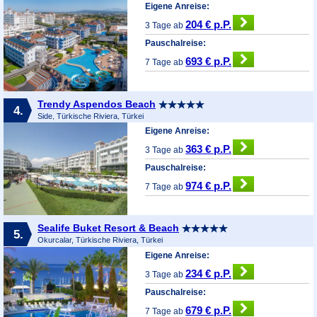
Eigene Anreise:
204 € p.P.
3 Tage ab
Pauschalreise:
693 € p.P.
7 Tage ab
Trendy Aspendos Beach
4.
Side, Türkische Riviera, Türkei
Eigene Anreise:
363 € p.P.
3 Tage ab
Pauschalreise:
974 € p.P.
7 Tage ab
Sealife Buket Resort & Beach
5.
Okurcalar, Türkische Riviera, Türkei
Eigene Anreise:
234 € p.P.
3 Tage ab
Pauschalreise:
679 € p.P.
7 Tage ab