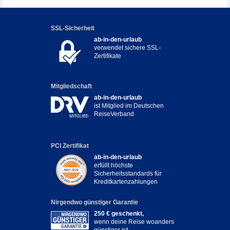
SSL-Sicherheit
ab-in-den-urlaub
verwendet sichere SSL-
Zertifikate
Mitgliedschaft
ab-in-den-urlaub
ist Mitglied im Deutschen
ReiseVerband
PCI Zertifikat
ab-in-den-urlaub
erfüllt höchste
Sicherheitsstandards für
Kreditkartenzahlungen
Nirgendwo günstiger Garantie
250 € geschenkt,
wenn deine Reise woanders
günstiger ist