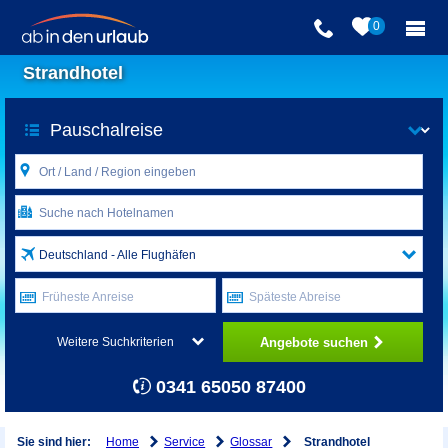
0
Strandhotel
Deutschland - Alle Flughäfen
Früheste Anreise
Späteste Abreise
Angebote suchen
Weitere Suchkriterien
0341 65050 87400
Home
Service
Glossar
Sie sind hier:
Strandhotel