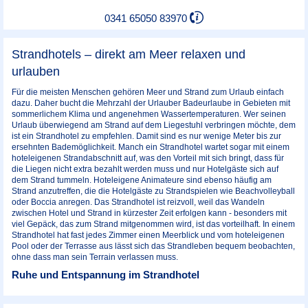
0341 65050 83970
Strandhotels – direkt am Meer relaxen und
urlauben
Für die meisten Menschen gehören Meer und Strand zum Urlaub einfach
dazu. Daher bucht die Mehrzahl der Urlauber Badeurlaube in Gebieten mit
sommerlichem Klima und angenehmen Wassertemperaturen. Wer seinen
Urlaub überwiegend am Strand auf dem Liegestuhl verbringen möchte, dem
ist ein Strandhotel zu empfehlen. Damit sind es nur wenige Meter bis zur
ersehnten Bademöglichkeit. Manch ein Strandhotel wartet sogar mit einem
hoteleigenen Strandabschnitt auf, was den Vorteil mit sich bringt, dass für
die Liegen nicht extra bezahlt werden muss und nur Hotelgäste sich auf
dem Strand tummeln. Hoteleigene Animateure sind ebenso häufig am
Strand anzutreffen, die die Hotelgäste zu Strandspielen wie Beachvolleyball
oder Boccia anregen. Das Strandhotel ist reizvoll, weil das Wandeln
zwischen Hotel und Strand in kürzester Zeit erfolgen kann - besonders mit
viel Gepäck, das zum Strand mitgenommen wird, ist das vorteilhaft. In einem
Strandhotel hat fast jedes Zimmer einen Meerblick und vom hoteleigenen
Pool oder der Terrasse aus lässt sich das Strandleben bequem beobachten,
ohne dass man sein Terrain verlassen muss.
Ruhe und Entspannung im Strandhotel