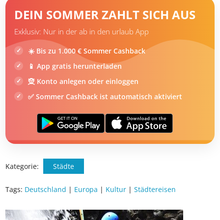
DEIN SOMMER ZAHLT SICH AUS
Exklusiv: Nur in der ab in den urlaub App
☀️ Bis zu 1.000 € Sommer Cashback
📱 App gratis herunterladen
🧝 Konto anlegen oder einloggen
✅ Sommer Cashback ist automatisch aktiviert
Kategorie:
Städte
Tags:
Deutschland
|
Europa
|
Kultur
|
Städtereisen