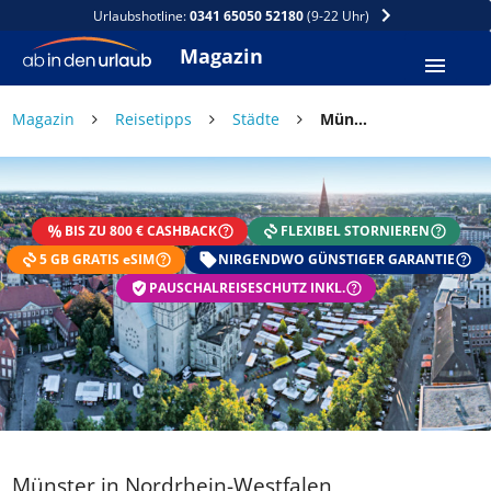
Urlaubshotline:
0341 65050 52180
(9-22 Uhr)
Magazin
Magazin
Reisetipps
Städte
Münster in Nordrhein-Westfalen
BIS ZU 800 € CASHBACK
FLEXIBEL STORNIEREN
5 GB GRATIS eSIM
NIRGENDWO GÜNSTIGER GARANTIE
PAUSCHALREISESCHUTZ INKL.
Münster in Nordrhein-Westfalen