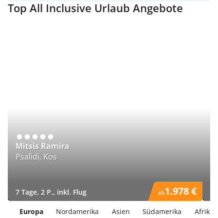
Top All Inclusive Urlaub Angebote
Mitsis Ramira
R
Psalidi, Kos
Si
1.978 €
7 Tage, 2 P., inkl. Flug
6 
ab
)
)
Europa
Nordamerika
Asien
Südamerika
Afrika