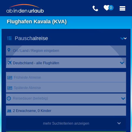
0
Flughafen Kavala (KVA)
Deutschland - alle Flughäfen
Früheste Anreise
Späteste Abreise
Reisedauer (beliebig)
mehr Suchkriterien anzeigen