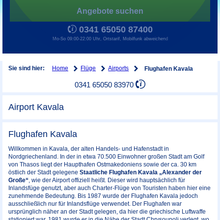
Angebote suchen
0341 65050 87400
Mo-So 09:00-22:00 Uhr, Ortstarif, Mobilfunk abweichend
Home
Flüge
Airports
Sie sind hier:
Flughafen Kavala
0341 65050 83970
Airport Kavala
Flughafen Kavala
Willkommen in Kavala, der alten Handels- und Hafenstadt in
Nordgriechenland. In der in etwa 70.500 Einwohner großen Stadt am Golf
von Thasos liegt der Haupthafen Ostmakedoniens sowie der ca. 30 km
östlich der Stadt gelegene
Staatliche Flughafen Kavala „Alexander der
Große“
, wie der Airport offiziell heißt. Dieser wird hauptsächlich für
Inlandsfüge genutzt, aber auch Charter-Flüge von Touristen haben hier eine
zunehmende Bedeutung. Bis 1987 wurde der Flughafen Kavala jedoch
ausschließlich nur für Inlandsflüge verwendet. Der Flughafen war
ursprünglich näher an der Stadt gelegen, da hier die griechische Luftwaffe
stationiert war. 1981 wurde er in die Nähe der Stadt Chrysoupoli verlegt, wo