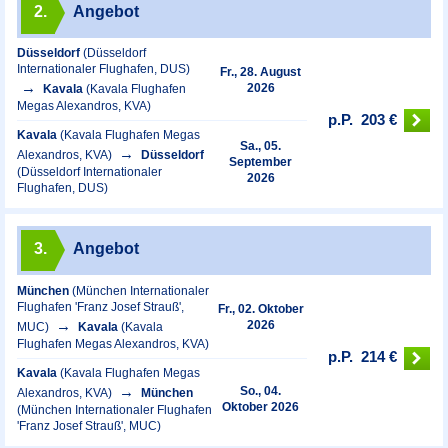
2.
Angebot
Düsseldorf
(Düsseldorf
Internationaler Flughafen, DUS)
Fr., 28. August
2026
Kavala
(Kavala Flughafen
Megas Alexandros, KVA)
p.P.
203 €
Kavala
(Kavala Flughafen Megas
Sa., 05.
Alexandros, KVA)
Düsseldorf
September
(Düsseldorf Internationaler
2026
Flughafen, DUS)
3.
Angebot
München
(München Internationaler
Flughafen 'Franz Josef Strauß',
Fr., 02. Oktober
2026
MUC)
Kavala
(Kavala
Flughafen Megas Alexandros, KVA)
p.P.
214 €
Kavala
(Kavala Flughafen Megas
So., 04.
Alexandros, KVA)
München
Oktober 2026
(München Internationaler Flughafen
'Franz Josef Strauß', MUC)