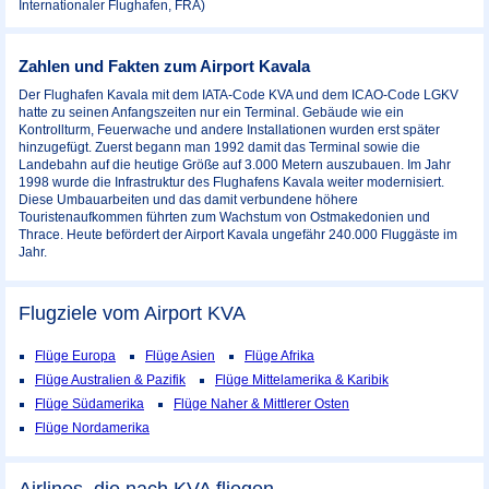
Internationaler Flughafen, FRA)
Zahlen und Fakten zum Airport Kavala
Der Flughafen Kavala mit dem IATA-Code KVA und dem ICAO-Code LGKV
hatte zu seinen Anfangszeiten nur ein Terminal. Gebäude wie ein
Kontrollturm, Feuerwache und andere Installationen wurden erst später
hinzugefügt. Zuerst begann man 1992 damit das Terminal sowie die
Landebahn auf die heutige Größe auf 3.000 Metern auszubauen. Im Jahr
1998 wurde die Infrastruktur des Flughafens Kavala weiter modernisiert.
Diese Umbauarbeiten und das damit verbundene höhere
Touristenaufkommen führten zum Wachstum von Ostmakedonien und
Thrace. Heute befördert der Airport Kavala ungefähr 240.000 Fluggäste im
Jahr.
Flugziele vom Airport
KVA
Flüge Europa
Flüge Asien
Flüge Afrika
Flüge Australien & Pazifik
Flüge Mittelamerika & Karibik
Flüge Südamerika
Flüge Naher & Mittlerer Osten
Flüge Nordamerika
Airlines, die nach KVA fliegen