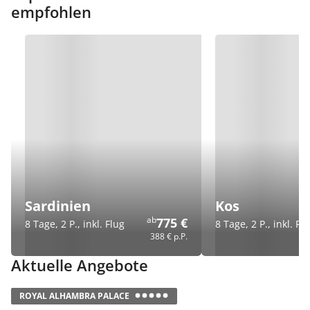
empfohlen
Sardinien
Kos
ab
775 €
8 Tage, 2 P., inkl. Flug
8 Tage, 2 P., inkl. Fl
388 €
p.P.
Aktuelle Angebote
ROYAL ALHAMBRA
PALACE