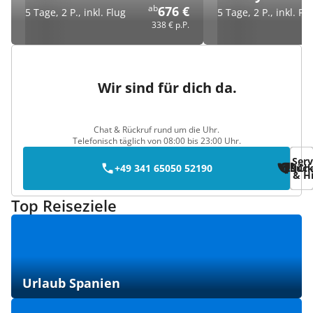
ab
676 €
5 Tage, 2 P., inkl. Flug
5 Tage, 2 P., inkl. Fl
338 €
p.P.
Wir sind für dich da.
Chat & Rückruf rund um die Uhr.
Telefonisch täglich von 08:00 bis 23:00 Uhr.
Serv
+49 341 65050 52190
Rück
Ch
& Hi
Top Reiseziele
Urlaub Spanien