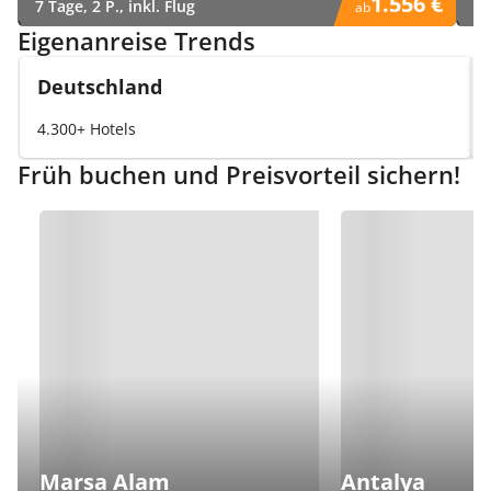
1.556 €
7 Tage, 2 P., inkl. Flug
8 
ab
)
)
Eigenanreise Trends
Deutschland
4.300+ Hotels
Früh buchen und Preisvorteil sichern!
Marsa Alam
Antalya