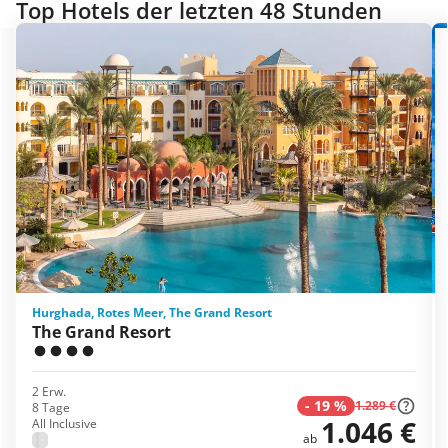
Top Hotels der letzten 48 Stunden
Hurghada, Rotes Meer, The Grand Resort
The Grand Resort
2 Erw.
-
19
%
1.289 €
8 Tage
1.046 €
All Inclusive
ab