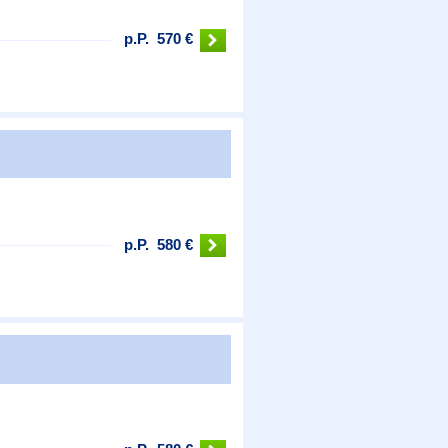
p.P.
570 €
p.P.
580 €