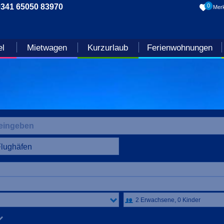
0341 65050 83970
0
Merk
el
Mietwagen
Kurzurlaub
Ferienwohnungen
Flughäfen