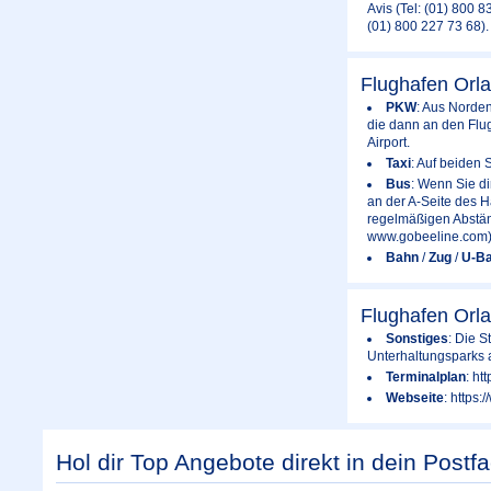
Avis (Tel: (01) 800 8
(01) 800 227 73 68).
Flughafen Orl
PKW
: Aus Norde
die dann an den Flu
Airport.
Taxi
: Auf beiden 
Bus
: Wenn Sie di
an der A-Seite des H
regelmäßigen Abstän
www.gobeeline.com)
Bahn
/
Zug
/
U-B
Flughafen Orl
Sonstiges
: Die S
Unterhaltungsparks a
Terminalplan
: ht
Webseite
: https:
Hol dir Top Angebote direkt in dein Postfa