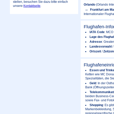
stellen, besuchen Sie dazu bitte einfach
Orlando
(Orlando Int
unsere
Kontaktseite
.
Frankfurt am Ma
Internationaler Flugh
Flughafen-Inf
IATA Code
: MCO
Lage des Flugha
Adresse
: Greate
Landesvorwahl
/
Ortszeit
/
Zeitzon
Flughafeneinr
Essen und Trink
Ketten wie MC Donal
Spezialitäten, die 
Geld
: In der Osth
Bank (Öffnungszeiten
Telekommunikat
beiden Business-Cent
sowie Fax- und Foto
Shopping
: Es gi
Markenbekleidung, Sc
regionalspezifische 