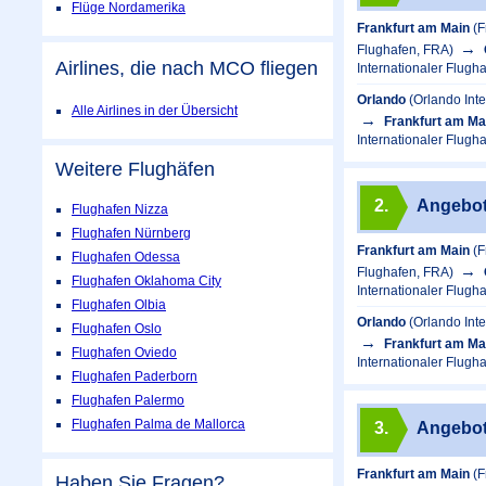
Flüge Nordamerika
Frankfurt am Main
(F
Flughafen, FRA)
Airlines, die nach MCO fliegen
Internationaler Flugh
Orlando
(Orlando Int
Alle Airlines in der Übersicht
Frankfurt am Ma
Internationaler Flugh
Weitere Flughäfen
2.
Angebo
Flughafen Nizza
Flughafen Nürnberg
Frankfurt am Main
(F
Flughafen Odessa
Flughafen, FRA)
Flughafen Oklahoma City
Internationaler Flugh
Flughafen Olbia
Orlando
(Orlando Int
Flughafen Oslo
Frankfurt am Ma
Flughafen Oviedo
Internationaler Flugh
Flughafen Paderborn
Flughafen Palermo
Flughafen Palma de Mallorca
3.
Angebo
Frankfurt am Main
(F
Haben Sie Fragen?