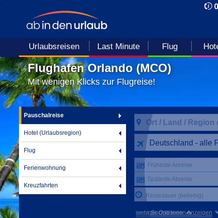
Urlaubsreisen
Last Minute
Flug
Hot
Flughafen Orlando (MCO)
Mit wenigen Klicks zur Flugreise!
Pauschalreise
Hotel (Urlaubsregion)
Deutschland - alle 
Flug
Früheste Anreise
Ferienwohnung
Späteste Abreise
Kreuzfahrten
Reisedauer (beliebig)
mehr Suchkriterien anzeigen
weniger Optionen