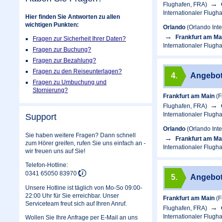
Flughafen, FRA)
Internationaler Flugh
Hier finden Sie Antworten zu allen
wichtigen Punkten:
Orlando
(Orlando Int
Frankfurt am Ma
Fragen zur Sicherheit Ihrer Daten?
Internationaler Flugh
Fragen zur Buchung?
Fragen zur Bezahlung?
Fragen zu den Reiseunterlagen?
4.
Angebo
Fragen zu Umbuchung und
Stornierung?
Frankfurt am Main
(F
Flughafen, FRA)
Internationaler Flugh
Support
Orlando
(Orlando Int
Sie haben weitere Fragen? Dann schnell
Frankfurt am Ma
zum Hörer greifen, rufen Sie uns einfach an -
Internationaler Flugh
wir freuen uns auf Sie!
Telefon-Hotline:
0341 65050 83970
5.
Angebo
Unsere Hotline ist täglich von Mo-So 09:00-
22:00 Uhr für Sie erreichbar. Unser
Frankfurt am Main
(F
Serviceteam freut sich auf Ihren Anruf.
Flughafen, FRA)
Internationaler Flugh
Wollen Sie Ihre Anfrage per E-Mail an uns