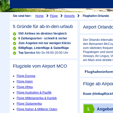
Home
Flüge
Airports
Sie sind hier:
Flughafen Orlando
5 Gründe für ab-in-den-urlaub
Airport Orland
550 Airlines im direkten Vergleich
6 Zahlungsarten - schnell & sicher
Der Orlando Internati
Zum Angebot mit nur wenigen Klicks
den Beinamen McCoy-A
Billigflüge, Linienflüge & Gabelflüge
zum stärksten frequen
Flugsteigen und wurde
Top Service
Mo-So 09:00-20:00 Uhr
Airways, Air Lingus, V
am Main eine direkte 
Flugziele vom Airport
MCO
Flughafeninfor
Flüge Europa
Flüge Asien
Flüge ab Airpo
Flüge Afrika
Flüge Australien & Pazifik
Route (Hinflug/Rückf
Flüge Mittelamerika & Karibik
Flüge Südamerika
1.
Angebo
Flüge Naher & Mittlerer Osten