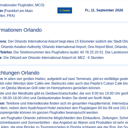
ernationaler Flughafen, MCO)
Fr., 11. September 2026
in
(Frankfurt am Main
afen, FRA)
ormationen Orlando
fens
: Der Orlando International Airport liegt etwa 15 Kilometer südlich der Stadt Or
r Orlando Aviation Authority, Orlando International Airport, One Airport Blvd, Orland
Telefon
: Die Telefonnummer des Flughafens lautet: 40 78 25 20 01. Die Landesvorw
e
: Die Ortszeit am Orlando International Airport ist: MEZ - 6 Stunden.
ichtungen Orlando
en
: In allen vier großen Hallen, aufgeteilt auf zwei Terminals, gibt es vielfältige 
ds oder Wendys über Cafés wie Starbucks oder auch das Pepito's Cuban Cafe bis 
Sie im Qdoba Mexican Grill oder im Hemispheres genießen können.
alle und der Westhalle gibt es Geldwechselschalter, die von 9.00 bis 19.00 Uhr geö
: 08.00-18.00 Uhr) und Geldautomaten finden Sie direkt am North Walk.
ion
: Telefone und Internetkioske finden sich im gesamten Hauptterminal. Internet
ern, neben dem Hyatt Airport Hotel zwischen den Flugsteigen 60 bis 99 und 101 b
kopiergeräte können im ganzen Flughafen beansprucht werden.
bt am Flughafen Orlando zahlreiche Möglichkeiten des Einkaufens. Zeitungen, Sc
hreibwaren und Sonnenbrillen - das Angebot an Waren und Produkten ist sehr viel
Läden, die eine Brücke zu Tourismuszielen in Florida schlagen wie der Ron Jon Su