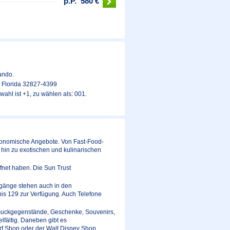
p.P.
580 €
lando.
o, Florida 32827-4399
ahl ist +1, zu wählen als: 001.
gastronomische Angebote. Von Fast-Food-
hin zu exotischen und kulinarischen
ffnet haben. Die Sun Trust
zugänge stehen auch in den
is 129 zur Verfügung. Auch Telefone
hmuckgegenstände, Geschenke, Souvenirs,
fältig. Daneben gibt es
rf Shop oder der Walt Disney Shop.