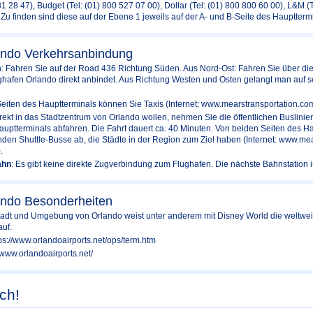
31 28 47), Budget (Tel: (01) 800 527 07 00), Dollar (Tel: (01) 800 800 60 00), L&M (
 Zu finden sind diese auf der Ebene 1 jeweils auf der A- und B-Seite des Hauptterm
ando Verkehrsanbindung
n: Fahren Sie auf der Road 436 Richtung Süden. Aus Nord-Ost: Fahren Sie über di
ghafen Orlando direkt anbindet. Aus Richtung Westen und Osten gelangt man auf
Seiten des Hauptterminals können Sie Taxis (Internet: www.mearstransportation.com
rekt in das Stadtzentrum von Orlando wollen, nehmen Sie die öffentlichen Buslinien
auptterminals abfahren. Die Fahrt dauert ca. 40 Minuten. Von beiden Seiten des Ha
den Shuttle-Busse ab, die Städte in der Region zum Ziel haben (Internet: www.me
.
ahn
: Es gibt keine direkte Zugverbindung zum Flughafen. Die nächste Bahnstation 
ando Besonderheiten
tadt und Umgebung von Orlando weist unter anderem mit Disney World die weltweit 
uf.
tps://www.orlandoairports.net/ops/term.htm
//www.orlandoairports.net/
ch!