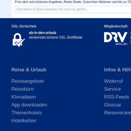
Freu dich auf exklusive Angebote, Reise-Deals, Gutschein-Aktionen und bis zu 70 
SSL-Sicherheit
Mitgliedschaft
ab-in-den-urlaub
verwendet sichere SSL-Zertifikate
Reise & Urlaub
Infos & Hilf
Reiseangebote
Widerruf
Reisebüro
Service
Klimadaten
RSS-Feeds
App downloaden
Glossar
Themenhotels
Reiseverans
Hotelketten