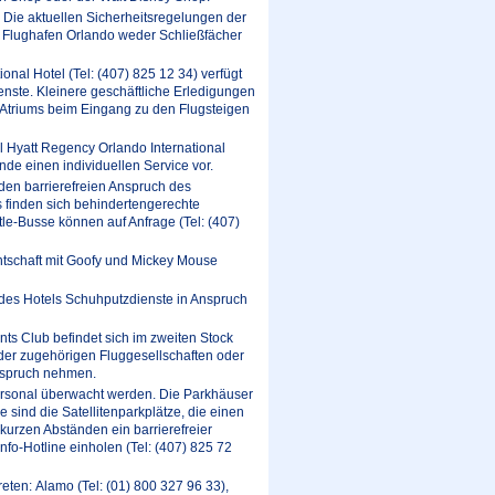
9. Die aktuellen Sicherheitsregelungen der
m Flughafen Orlando weder Schließfächer
nal Hotel (Tel: (407) 825 12 34) verfügt
nste. Kleinere geschäftliche Erledigungen
-Atriums beim Eingang zu den Flugsteigen
l Hyatt Regency Orlando International
nde einen individuellen Service vor.
 den barrierefreien Anspruch des
 finden sich behindertengerechte
ttle-Busse können auf Anfrage (Tel: (407)
nntschaft mit Goofy und Mickey Mouse
m des Hotels Schuhputzdienste in Anspruch
nts Club befindet sich im zweiten Stock
 der zugehörigen Fluggesellschaften oder
Anspruch nehmen.
personal überwacht werden. Die Parkhäuser
 sind die Satellitenparkplätze, die einen
kurzen Abständen ein barrierefreier
nfo-Hotline einholen (Tel: (407) 825 72
ten: Alamo (Tel: (01) 800 327 96 33),