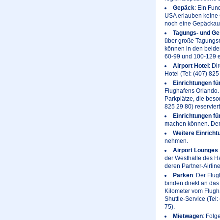
Gepäck
: Ein Fun
USA erlauben keine 
noch eine Gepäckau
Tagungs- und Ge
über große Tagungsr
können in den beide
60-99 und 100-129 e
Airport Hotel
: Di
Hotel (Tel: (407) 82
Einrichtungen fü
Flughafens Orlando. 
Parkplätze, die beson
825 29 80) reservier
Einrichtungen fü
machen können. Der 
Weitere Einricht
nehmen.
Airport Lounges
der Westhalle des Ha
deren Partner-Airlin
Parken
: Der Flu
binden direkt an das
Kilometer vom Flugha
Shuttle-Service (Tel
75).
Mietwagen
: Folg