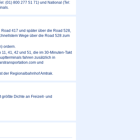
Tel: (01) 800 277 51 71) und National (Tel:
inals.
e Road 417 und später über die Road 528,
 schnellstem Wege über die Road 528 zum
) ordern.
 11, 41, 42 und 51, die im 30-Minuten-Takt
uptterminals fahren zusätzlich in
arstransportation.com und
ist der Regionalbahnhof Amtrak.
größte Dichte an Freizeit- und