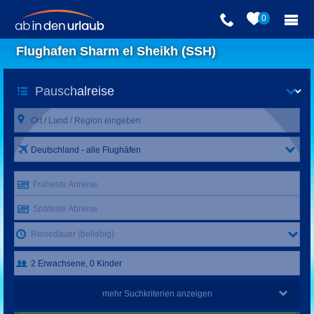
0
Flughafen Sharm el Sheikh (SSH)
Deutschland - alle Flughäfen
Früheste Anreise
Späteste Abreise
Reisedauer (beliebig)
mehr Suchkriterien anzeigen