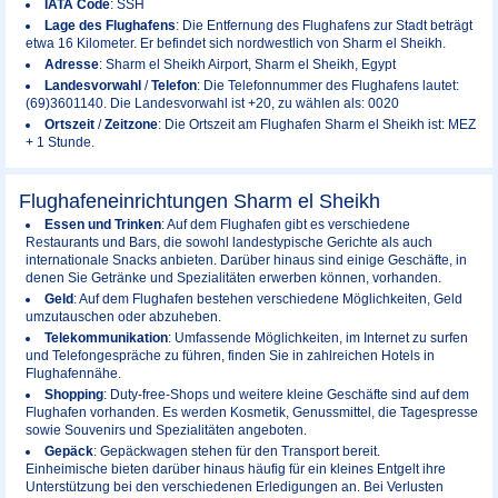
IATA Code
: SSH
Lage des Flughafens
: Die Entfernung des Flughafens zur Stadt beträgt
etwa 16 Kilometer. Er befindet sich nordwestlich von Sharm el Sheikh.
Adresse
: Sharm el Sheikh Airport, Sharm el Sheikh, Egypt
Landesvorwahl
/
Telefon
: Die Telefonnummer des Flughafens lautet:
(69)3601140. Die Landesvorwahl ist +20, zu wählen als: 0020
Ortszeit
/
Zeitzone
: Die Ortszeit am Flughafen Sharm el Sheikh ist: MEZ
+ 1 Stunde.
Flughafeneinrichtungen Sharm el Sheikh
Essen und Trinken
: Auf dem Flughafen gibt es verschiedene
Restaurants und Bars, die sowohl landestypische Gerichte als auch
internationale Snacks anbieten. Darüber hinaus sind einige Geschäfte, in
denen Sie Getränke und Spezialitäten erwerben können, vorhanden.
Geld
: Auf dem Flughafen bestehen verschiedene Möglichkeiten, Geld
umzutauschen oder abzuheben.
Telekommunikation
: Umfassende Möglichkeiten, im Internet zu surfen
und Telefongespräche zu führen, finden Sie in zahlreichen Hotels in
Flughafennähe.
Shopping
: Duty-free-Shops und weitere kleine Geschäfte sind auf dem
Flughafen vorhanden. Es werden Kosmetik, Genussmittel, die Tagespresse
sowie Souvenirs und Spezialitäten angeboten.
Gepäck
: Gepäckwagen stehen für den Transport bereit.
Einheimische bieten darüber hinaus häufig für ein kleines Entgelt ihre
Unterstützung bei den verschiedenen Erledigungen an. Bei Verlusten