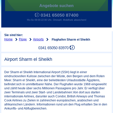
Angebote suchen
0341 65050 87400
Mo-So 09:00-22:00 Uhr, Ortstarif, Mobilfunk abweichend
Sie sind hier:
Home
Flüge
Airports
Flughafen Sharm el Sheikh
0341 65050 83970
Airport Sharm el Sheikh
Der Sharm el Sheikh International Airport (SSH) liegt in einer
eindrucksvollen Kulisse zwischen der Wüste, den Bergen und dem Roten
Meer. Sharm el Sheikh, eine der beliebtesten Urlaubsstädte Ägyptens,
befindet sich in unmittelbarer Nähe. Der Flughafen wurde 1968 eingeweiht
und zählt heute über sechs Millionen Passagiere pro Jahr. Er verfügt über
zwei Terminals und zwei Start- und Landebahnen.Von dort aus starten
internationale Airlines, darunter auch Condor, British Airways und Thomas
Cook Airlines zu Zielen in zahlreichen europäischen, arabischen und
afrikanischen Ländern. Informationen rund um den Flug erhalten Sie in den
Ankunfts- und Abflugbereichen.