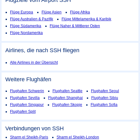
Flugziele vom Airport
SSH
Flüge Europa
Flüge Asien
Flüge Afrika
Flüge Australien & Pazifik
Flüge Mittelamerika & Karibik
Flüge Südamerika
Flüge Naher & Mittlerer Osten
Flüge Nordamerika
Airlines, die nach SSH fliegen
Alle Airlines in der Übersicht
Weitere Flughäfen
Flughafen Schwerin
Flughafen Seattle
Flughafen Seoul
Flughafen Sevilla
Flughafen Shanghai
Flughafen Sibiu
Flughafen Singapur
Flughafen Skopje
Flughafen Sofia
Flughafen Split
Verbindungen von SSH
Sharm el Sheikh-Paris
Sharm el Sheikh-London