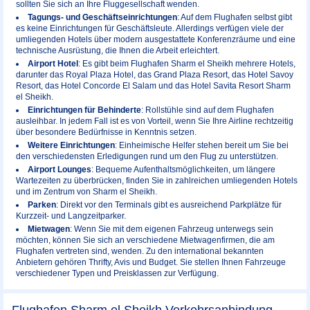
sollten Sie sich an Ihre Fluggesellschaft wenden.
Tagungs- und Geschäftseinrichtungen
: Auf dem Flughafen selbst gibt
es keine Einrichtungen für Geschäftsleute. Allerdings verfügen viele der
umliegenden Hotels über modern ausgestattete Konferenzräume und eine
technische Ausrüstung, die Ihnen die Arbeit erleichtert.
Airport Hotel
: Es gibt beim Flughafen Sharm el Sheikh mehrere Hotels,
darunter das Royal Plaza Hotel, das Grand Plaza Resort, das Hotel Savoy
Resort, das Hotel Concorde El Salam und das Hotel Savita Resort Sharm
el Sheikh.
Einrichtungen für Behinderte
: Rollstühle sind auf dem Flughafen
ausleihbar. In jedem Fall ist es von Vorteil, wenn Sie Ihre Airline rechtzeitig
über besondere Bedürfnisse in Kenntnis setzen.
Weitere Einrichtungen
: Einheimische Helfer stehen bereit um Sie bei
den verschiedensten Erledigungen rund um den Flug zu unterstützen.
Airport Lounges
: Bequeme Aufenthaltsmöglichkeiten, um längere
Wartezeiten zu überbrücken, finden Sie in zahlreichen umliegenden Hotels
und im Zentrum von Sharm el Sheikh.
Parken
: Direkt vor den Terminals gibt es ausreichend Parkplätze für
Kurzzeit- und Langzeitparker.
Mietwagen
: Wenn Sie mit dem eigenen Fahrzeug unterwegs sein
möchten, können Sie sich an verschiedene Mietwagenfirmen, die am
Flughafen vertreten sind, wenden. Zu den international bekannten
Anbietern gehören Thrifty, Avis und Budget. Sie stellen Ihnen Fahrzeuge
verschiedener Typen und Preisklassen zur Verfügung.