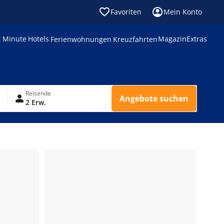
Favoriten
Mein Konto
t Minute
Hotels
Magazin
Extras
Ferienwohnungen
Kreuzfahrten
Reisende
Angebote suchen
2 Erw.