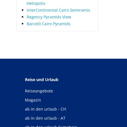
Heliopolis
InterContinental Cairo Semiramis
Regency Pyramids View
Barceló Cairo Pyramids
Reise und Urlaub
Reiseangebote
Magazin
ab in den urlaub - CH
ab in den urlaub - AT