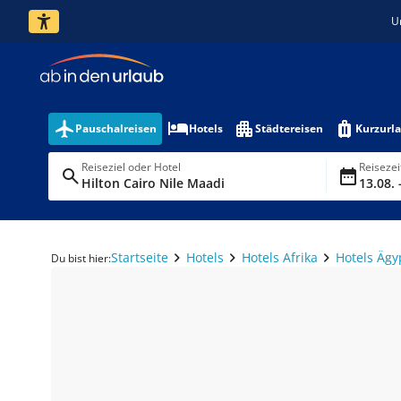
U
Pauschalreisen
Hotels
Städtereisen
Kurzurl
Reiseziel oder Hotel
Reiseze
Hilton Cairo Nile Maadi
13.08. 
Startseite
Hotels
Hotels Afrika
Hotels Ägy
Du bist hier: