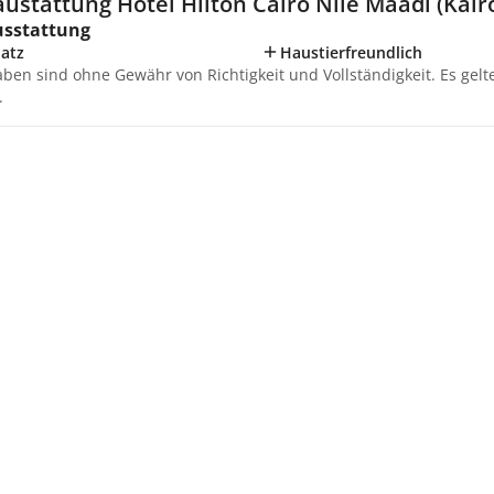
ustattung Hotel Hilton Cairo Nile Maadi (Kair
usstattung
latz
Haustierfreundlich
aben sind ohne Gewähr von Richtigkeit und Vollständigkeit. Es gel
.