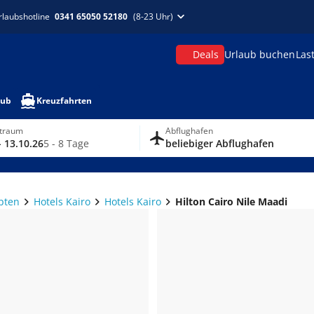
rlaubshotline
0341 65050 52180
(8-23 Uhr)
Deals
Urlaub buchen
Las
aub
Kreuzfahrten
itraum
Abflughafen
- 13.10.26
5 - 8 Tage
beliebiger Abflughafen
pten
Hotels Kairo
Hotels Kairo
Hilton Cairo Nile Maadi