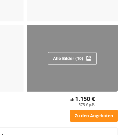
Alle Bilder (10)
1.150 €
ab
575 € p.P.
Zu den Angeboten