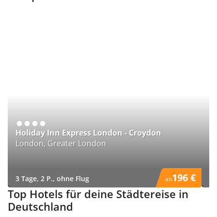
Holiday Inn Express London - Croydon
L
London, Greater London
A
196 €
3 Tage, 2 P., ohne Flug
3 
ab
)
)
Top Hotels für deine Städtereise in
Deutschland