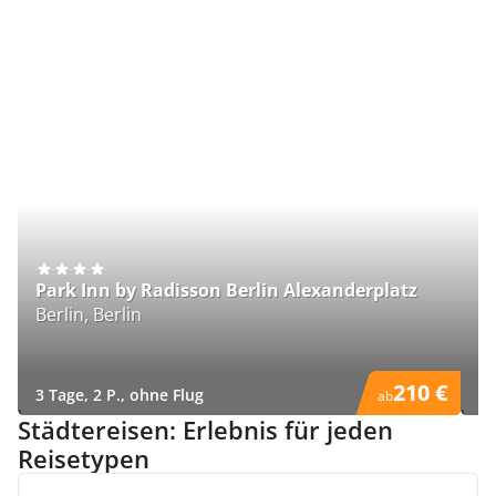
Park Inn by Radisson Berlin Alexanderplatz
P
Berlin, Berlin
H
210 €
3 Tage, 2 P., ohne Flug
3 
ab
)
)
Städtereisen: Erlebnis für jeden
Reisetypen