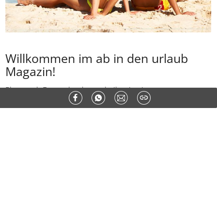
Willkommen im ab in den urlaub
Magazin!
Plagt euch Fernweh oder sucht ihr eine interessante
Sehenswürdigkeit an eurem nächsten Reiseziel? Hier im
Magazin von
ab in den urlaub
liefern wir euch täglich
frische Inspirationen für euren Urlaub. In unseren Artikeln
findet ihr nicht nur die besten Tipps, sondern auch viele
Bilder, die Lust aufs Reisen machen.
In den Reisetipps bringen wir euch die schönsten
Reiseziele der Welt näher: Welche Sehenswürdigkeiten
wirklich wichtig sind, wo ihr gut essen könnt und welche
Strände die schönsten sind, erfahrt ihr hier. Auch