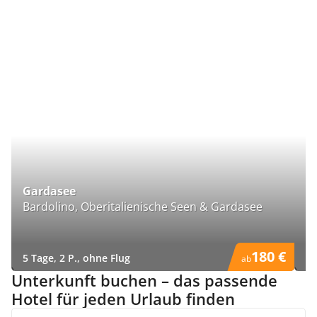
Gardasee
P
Bardolino, Oberitalienische Seen & Gardasee
P
180 €
5 Tage, 2 P., ohne Flug
5 
ab
)
)
Unterkunft buchen – das passende
Hotel für jeden Urlaub finden