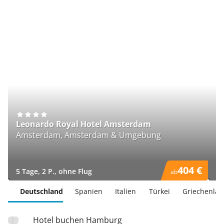
Leonardo Royal Hotel Amsterdam
H
Amsterdam, Amsterdam & Umgebung
L
404 €
5 Tage, 2 P., ohne Flug
5 
ab
)
)
Deutschland
Spanien
Italien
Türkei
Griechenla
Hotel buchen Hamburg