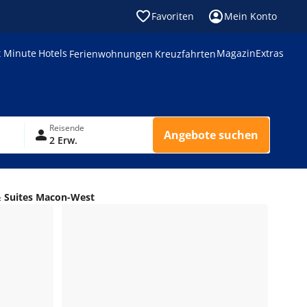
Favoriten
Mein Konto
t Minute
Hotels
Magazin
Extras
Ferienwohnungen
Kreuzfahrten
Reisende
Angebote suchen
2 Erw.
& Suites Macon-West