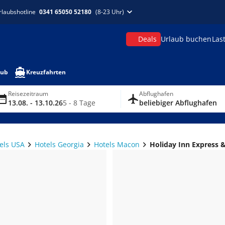
rlaubshotline
0341 65050 52180
(8-23 Uhr)
Deals
Urlaub buchen
Las
aub
Kreuzfahrten
Reisezeitraum
Abflughafen
13.08. - 13.10.26
5 - 8 Tage
beliebiger Abflughafen
els USA
Hotels Georgia
Hotels Macon
Holiday Inn Express 