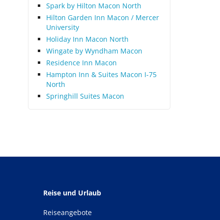
Spark by Hilton Macon North
Hilton Garden Inn Macon / Mercer
University
Holiday Inn Macon North
Wingate by Wyndham Macon
Residence Inn Macon
Hampton Inn & Suites Macon I-75
North
Springhill Suites Macon
Reise und Urlaub
Reiseangebote