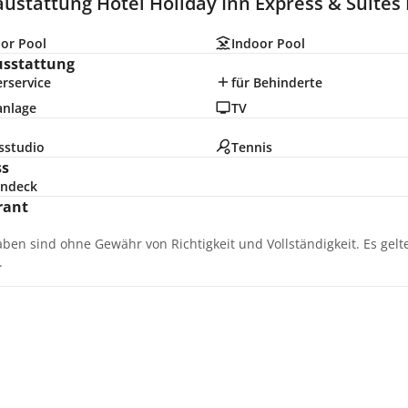
austattung Hotel Holiday Inn Express & Suite
or Pool
Indoor Pool
usstattung
rservice
für Behinderte
anlage
TV
sstudio
Tennis
ss
ndeck
rant
aben sind ohne Gewähr von Richtigkeit und Vollständigkeit. Es gel
.