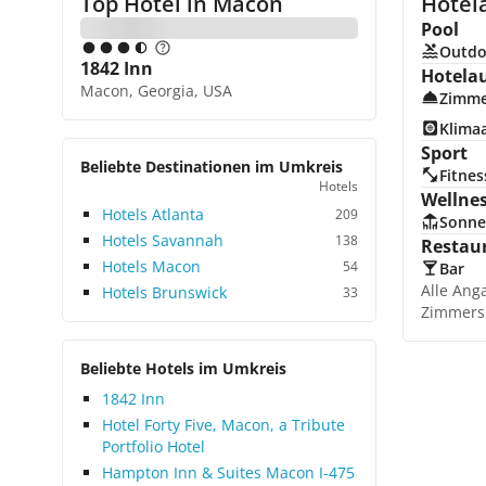
Top Hotel in
Macon
Hotel
Pool
Outdo
1842 Inn
Hotela
Macon, Georgia, USA
Zimme
Klima
Sport
Beliebte Destinationen im Umkreis
Fitnes
Hotels
Wellne
Hotels Atlanta
209
Sonne
Hotels Savannah
138
Restau
Hotels Macon
54
Bar
Alle Ang
Hotels Brunswick
33
Zimmers
Beliebte Hotels im Umkreis
1842 Inn
Hotel Forty Five, Macon, a Tribute
Portfolio Hotel
Hampton Inn & Suites Macon I-475