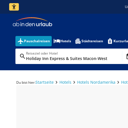
U
Pauschalreisen
Hotels
Städtereisen
Kurzurl
Reiseziel oder Hotel
Holiday Inn Express & Suites Macon-West
Startseite
Hotels
Hotels Nordamerika
Hot
Du bist hier: