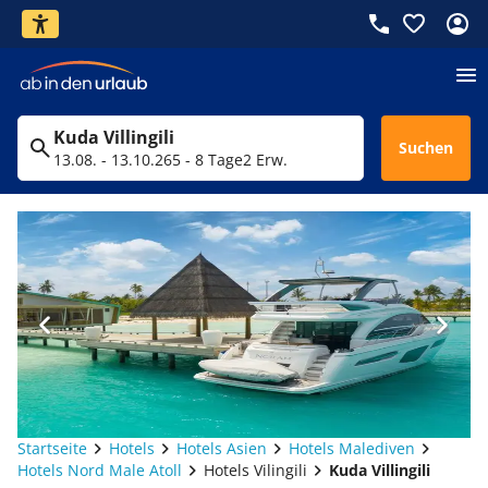
Kuda Villingili
Suchen
13.08. - 13.10.26
5 - 8 Tage
2 Erw.
Startseite
Hotels
Hotels Asien
Hotels Malediven
Hotels Nord Male Atoll
Hotels Vilingili
Kuda Villingili