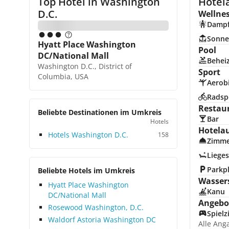
Top Hotel in
Washington
Hotel
D.C.
Wellne
Damp
Sonne
Hyatt Place Washington
Pool
DC/National Mall
Beheiz
Washington D.C., District of
Sport
Columbia, USA
Aerob
Radsp
Restau
Beliebte Destinationen im Umkreis
Bar
Hotels
Hotela
Hotels Washington D.C.
158
Zimme
Lieges
Parkp
Beliebte Hotels im Umkreis
Wasser
Hyatt Place Washington
Kanu
DC/National Mall
Angebot
Rosewood Washington, D.C.
Spiel
Waldorf Astoria Washington DC
Alle Ang