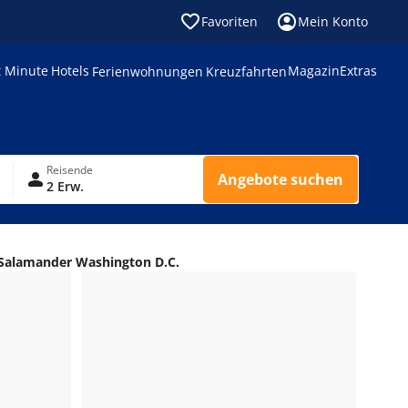
Favoriten
Mein Konto
t Minute
Hotels
Magazin
Extras
Ferienwohnungen
Kreuzfahrten
Reisende
Angebote suchen
2 Erw.
Salamander Washington D.C.