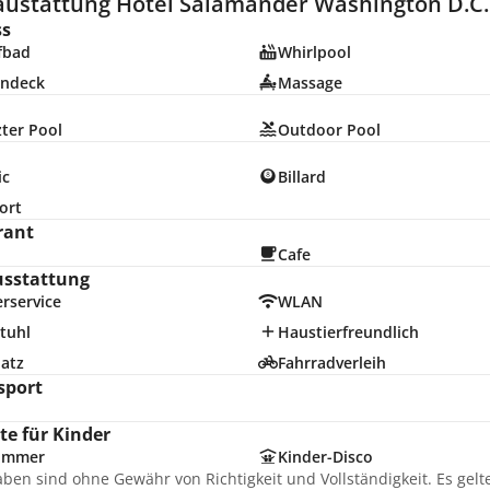
austattung Hotel Salamander Washington D.C. 
ss
fbad
Whirlpool
ndeck
Massage
ter Pool
Outdoor Pool
ic
Billard
ort
rant
Cafe
usstattung
rservice
WLAN
tuhl
Haustierfreundlich
latz
Fahrradverleih
sport
e für Kinder
zimmer
Kinder-Disco
aben sind ohne Gewähr von Richtigkeit und Vollständigkeit. Es gel