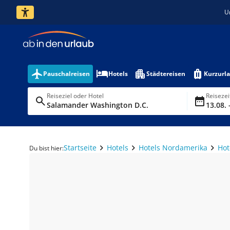
U
Pauschalreisen
Hotels
Städtereisen
Kurzurl
Reiseziel oder Hotel
Reiseze
Salamander Washington D.C.
13.08. 
Startseite
Hotels
Hotels Nordamerika
Hot
Du bist hier: