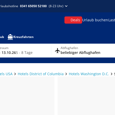
rlaubshotline
0341 65050 52180
(8-23 Uhr)
Deals
Urlaub buchen
Las
aub
Kreuzfahrten
itraum
Abflughafen
- 13.10.26
5 - 8 Tage
beliebiger Abflughafen
els USA
Hotels District of Columbia
Hotels Washington D.C.