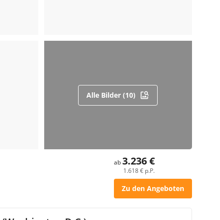
Alle Bilder (10)
3.236 €
ab
1.618 € p.P.
Zu den Angeboten