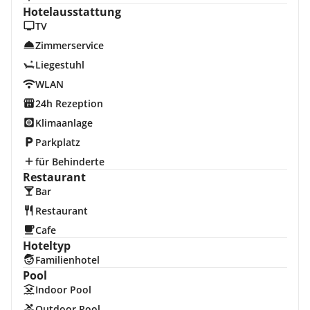
Hotelausstattung
TV
Zimmerservice
Liegestuhl
WLAN
24h Rezeption
Klimaanlage
Parkplatz
für Behinderte
Restaurant
Bar
Restaurant
Cafe
Hoteltyp
Familienhotel
Pool
Indoor Pool
Outdoor Pool