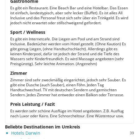
Gastronomie
Es gibt ein Restaurant. Eine Beach Bar und eine Hotelbar. Das Essen
ist einfach, landestypisch, aber sehr lecker (Buffet). Es ist alles All
Inclusive und das Personal freut sich sehr über ein Trinkgeld. Es wird
jedoch nicht erwartet oder stillschweigend gefordert.
Sport / Wellness
Es gibt ein Internetcafe. Die Liegen am Pool und am Strand sind
Inclusive. Badetücher werden vom Hotel gestellt. (Ohne Kaution) Es
gibt genug Liegen, (ohne Handtuchschlacht). Allerdings gibt es
keinen Kinderpool, dafür ist jedoch der Strand und die Tiefe des
Wassers sehr Kinderfreundlich. Es wird Massage angeboten (sehr
Preisgünstig). Sehr leichte Animation. (Angenehm)
Zimmer
Zimmer sind sehr zweckmäßig eingerichtet, jedoch sehr Sauber. Es
gibt eine Dusche (auch Sauber), einen Föhn. Jeden Tag
Handtuchwechsel. TV mit deutschen Sendern und gemischten
Sendern. Jedes Zimmer hat entweder einen Balkon oder Terrasse.
Preis Leistung / Fazit
Es werden sehr schöne Ausflüge im Hotel angeboten. Z.B. Ausflug
nach Luxor oder Kairo. Eine Schnorcheltour. Eine Wüstentour usw.
Beliebte Destinationen im Umkreis
Hotels Darwin
39