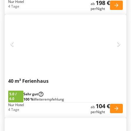
198 €
Nur Hotel
ab
4 Tage
perNight
40 m² Ferienhaus
5.0
/
Sehr gut
6.0
100 %
Weiterempfehlung
104 €
Nur Hotel
ab
4 Tage
perNight