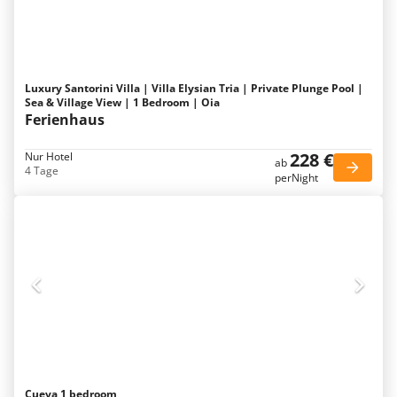
Luxury Santorini Villa | Villa Elysian Tria | Private Plunge Pool |
Sea & Village View | 1 Bedroom | Oia
Ferienhaus
228 €
Nur Hotel
ab
4 Tage
perNight
Cueva 1 bedroom