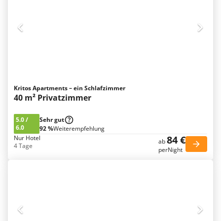
Kritos Apartments – ein Schlafzimmer
40 m² Privatzimmer
5.0
/
Sehr gut
6.0
92 %
Weiterempfehlung
84 €
Nur Hotel
ab
4 Tage
perNight