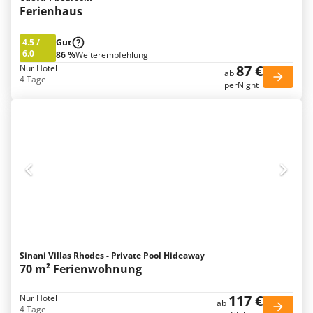
Ferienhaus
4.5
/
Gut
6.0
86 %
Weiterempfehlung
87 €
Nur Hotel
ab
4 Tage
perNight
Sinani Villas Rhodes - Private Pool Hideaway
70 m² Ferienwohnung
117 €
Nur Hotel
ab
4 Tage