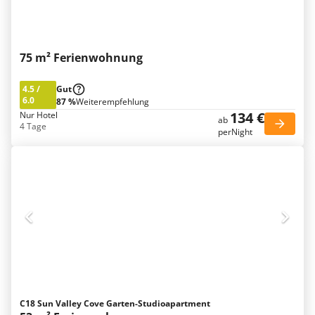
75 m² Ferienwohnung
4.5
/
Gut
6.0
87 %
Weiterempfehlung
134 €
Nur Hotel
ab
4 Tage
perNight
C18 Sun Valley Cove Garten-Studioapartment