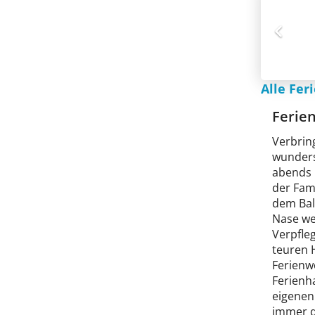
Alle Fe
Ferie
Verbrin
wunders
abends 
der Fam
dem Balk
Nase we
Verpfle
teuren H
Ferienw
Ferienha
eigenen 
immer d