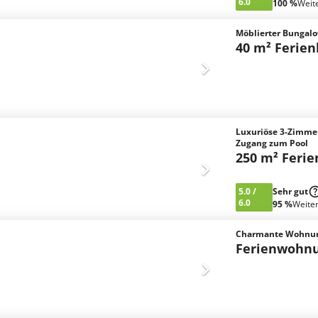
6.0
100 %
Weit
Möblierter Bungal
40 m² Ferie
Luxuriöse 3-Zimme
Zugang zum Pool
250 m² Feri
5.0
/
Sehr gut
6.0
95 %
Weite
Charmante Wohnung
Ferienwohn