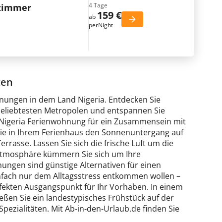
4 Tage
tzimmer
159 €
ab
perNight
ten
hnungen in dem Land Nigeria. Entdecken Sie
eliebtesten Metropolen und entspannen Sie
r Nigeria Ferienwohnung für ein Zusammensein mit
 Sie in Ihrem Ferienhaus den Sonnenuntergang auf
rasse. Lassen Sie sich die frische Luft um die
 Atmosphäre kümmern Sie sich um Ihre
ngen sind günstige Alternativen für einen
einfach nur dem Alltagsstress entkommen wollen –
fekten Ausgangspunkt für Ihr Vorhaben. In einem
ießen Sie ein landestypisches Frühstück auf der
pezialitäten. Mit Ab-in-den-Urlaub.de finden Sie