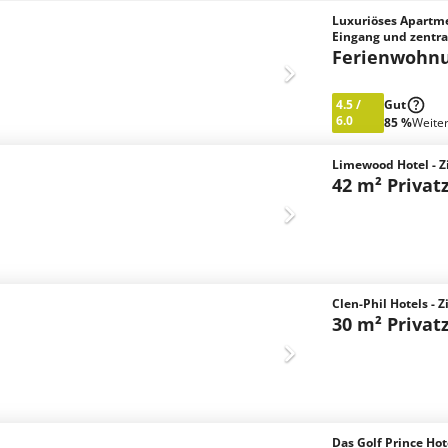
Luxuriöses Apartm
Eingang und zentra
Ferienwohn
4.5
/
Gut
6.0
85 %
Weite
Limewood Hotel - 
42 m² Priva
Clen-Phil Hotels -
30 m² Priva
Das Golf Prince Ho