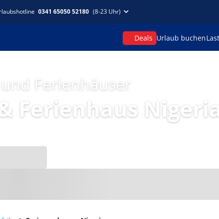
rlaubshotline
0341 65050 52180
(8-23 Uhr)
Deals
Urlaub buchen
Las
 und Ferienhäuser
 Ferienhaus Nigeri