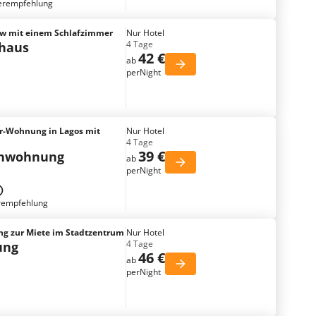
erempfehlung
ow mit einem Schlafzimmer
Nur Hotel
4 Tage
nhaus
42 €
ab
perNight
r-Wohnung in Lagos mit
Nur Hotel
4 Tage
39 €
enwohnung
ab
perNight
rempfehlung
 zur Miete im Stadtzentrum
Nur Hotel
4 Tage
ung
46 €
ab
perNight