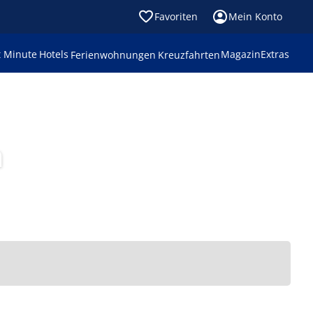
Favoriten
Mein Konto
t Minute
Hotels
Magazin
Extras
Ferienwohnungen
Kreuzfahrten
a