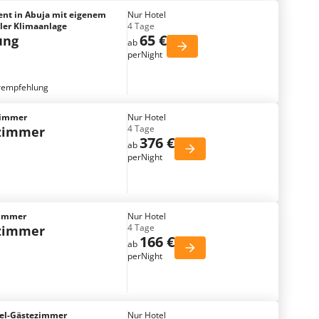
ent in Abuja mit eigenem
Nur Hotel
ler Klimaanlage
4 Tage
65 €
ung
ab
perNight
rempfehlung
Zimmer
Nur Hotel
4 Tage
tzimmer
376 €
ab
perNight
 Zimmer
Nur Hotel
4 Tage
tzimmer
166 €
ab
perNight
tel-Gästezimmer
Nur Hotel