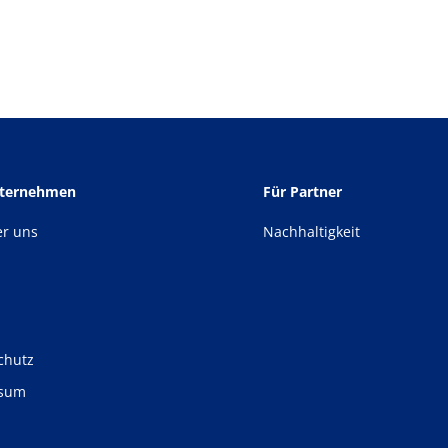
nternehmen
Für Partner
er uns
Nachhaltigkeit
chutz
ssum