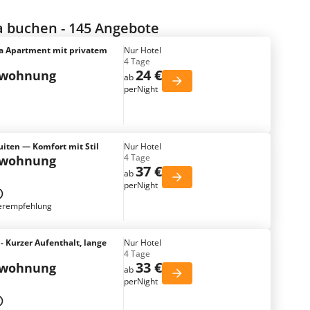
 buchen - 145 Angebote
a Apartment mit privatem
Nur Hotel
4 Tage
24 €
nwohnung
ab
perNight
iten — Komfort mit Stil
Nur Hotel
4 Tage
nwohnung
37 €
ab
perNight
erempfehlung
 - Kurzer Aufenthalt, lange
Nur Hotel
4 Tage
33 €
nwohnung
ab
perNight