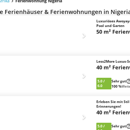
frika
Ferienwohnung Nigeria
e Ferienhäuser & Ferienwohnungen in Nigeria
Luxuriöses Awoyay
Pool und Garten
50 m² Ferie
Less2More Luxus-Su
40 m² Ferie
5.0
/
Sehr gut
6.0
100 %
Weit
Erleben Sie mit Stil
Erinnerungen!
40 m² Ferie
5.0
/
Sehr gut