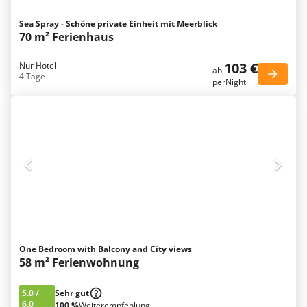
Sea Spray - Schöne private Einheit mit Meerblick
70 m² Ferienhaus
103 €
Nur Hotel
ab
4 Tage
perNight
One Bedroom with Balcony and City views
58 m² Ferienwohnung
5.0
/
Sehr gut
6.0
100 %
Weiterempfehlung