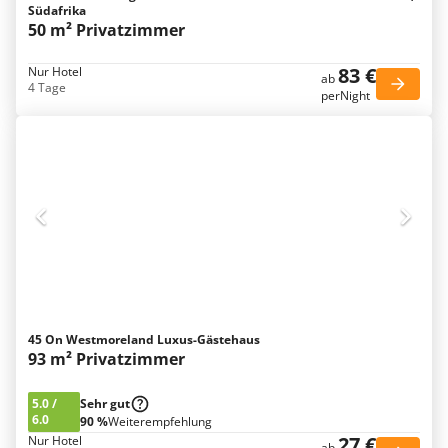
Südafrika
50 m² Privatzimmer
83 €
Nur Hotel
ab
4 Tage
perNight
45 On Westmoreland Luxus-Gästehaus
93 m² Privatzimmer
5.0
/
Sehr gut
6.0
90 %
Weiterempfehlung
27 €
Nur Hotel
ab