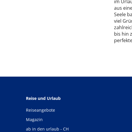
im Urla
aus ein
Seele b
viel Gr
zahlrei
bis hin 
perfekt
Reise und Urlaub
Reiseangebote
Magazin
ab in den urlaub - CH