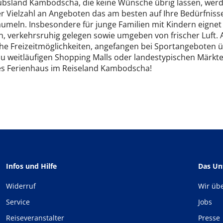
ubsland Kambodscha, die keine Wünsche übrig lassen, werde
er Vielzahl an Angeboten das am besten auf Ihre Bedürfniss
aumeln. Insbesondere für junge Familien mit Kindern eigne
ün, verkehrsruhig gelegen sowie umgeben von frischer Luft.
che Freizeitmöglichkeiten, angefangen bei Sportangeboten ü
zu weitläufigen Shopping Malls oder landestypischen Märkte
es Ferienhaus im Reiseland Kambodscha!
Infos und Hilfe
Das U
Widerruf
Wir üb
Service
Jobs
Reiseveranstalter
Presse