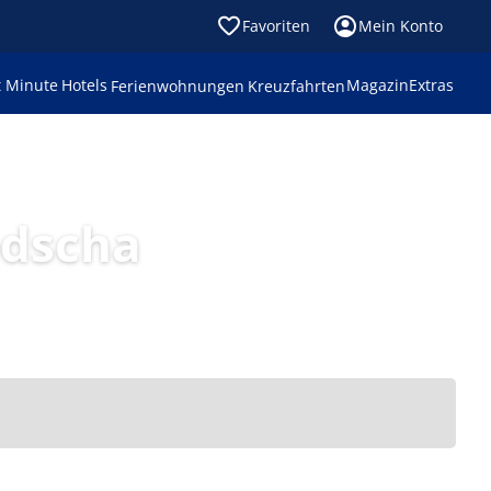
Favoriten
Mein Konto
t Minute
Hotels
Magazin
Extras
Ferienwohnungen
Kreuzfahrten
odscha