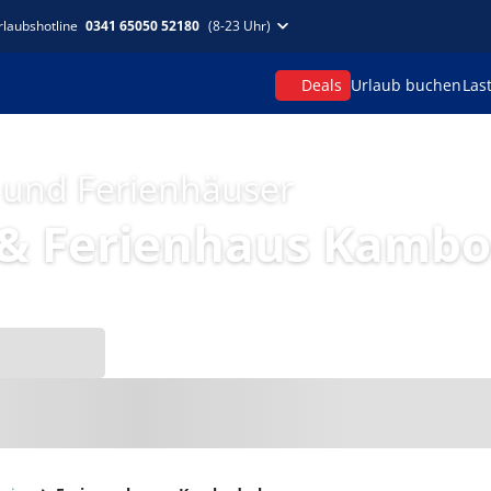
rlaubshotline
0341 65050 52180
(8-23 Uhr)
Deals
Urlaub buchen
Las
 und Ferienhäuser
& Ferienhaus Kamb