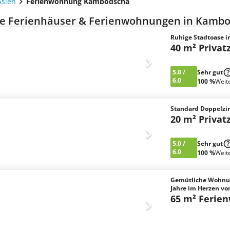
Asien
Ferienwohnung Kambodscha
e Ferienhäuser & Ferienwohnungen in Kambo
Ruhige Stadtoase 
40 m² Priva
5.0
/
Sehr gut
6.0
100 %
Weit
Standard Doppelz
20 m² Priva
5.0
/
Sehr gut
6.0
100 %
Weit
Gemütliche Wohnun
Jahre im Herzen vo
65 m² Ferie