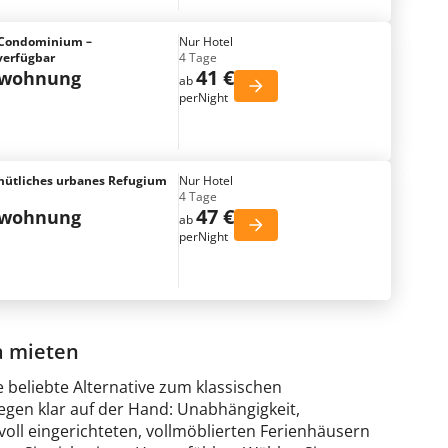
3 Condominium –
Nur Hotel
verfügbar
4 Tage
41 €
nwohnung
ab
perNight
emütliches urbanes Refugium
Nur Hotel
4 Tage
47 €
nwohnung
ab
perNight
a mieten
 beliebte Alternative zum klassischen
egen klar auf der Hand: Unabhängigkeit,
ilvoll eingerichteten, vollmöblierten Ferienhäusern