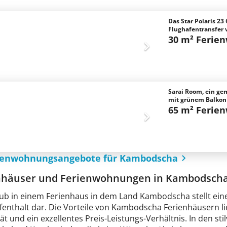
Das Star Polaris 2
Flughafentransfer 
30 m² Ferie
Sarai Room, ein g
mit grünem Balkon
65 m² Ferie
rienwohnungsangebote für Kambodscha
nhäuser und Ferienwohnungen in Kambodsch
aub in einem Ferienhaus in dem Land Kambodscha stellt eine
fenthalt dar. Die Vorteile von Kambodscha Ferienhäusern li
ität und ein exzellentes Preis-Leistungs-Verhältnis. In den st