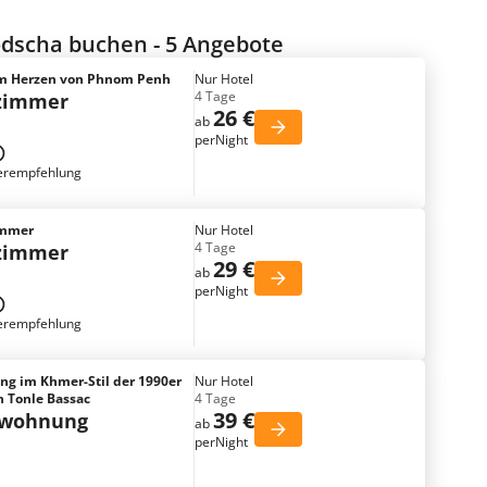
dscha buchen - 5 Angebote
im Herzen von Phnom Penh
Nur Hotel
4 Tage
tzimmer
26 €
ab
perNight
erempfehlung
immer
Nur Hotel
4 Tage
tzimmer
29 €
ab
perNight
erempfehlung
g im Khmer-Stil der 1990er
Nur Hotel
n Tonle Bassac
4 Tage
39 €
nwohnung
ab
perNight