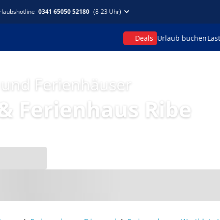
rlaubshotline
0341 65050 52180
(8-23 Uhr)
Deals
Urlaub buchen
Las
 und Ferienhäuser
 Ferienhaus Ribe