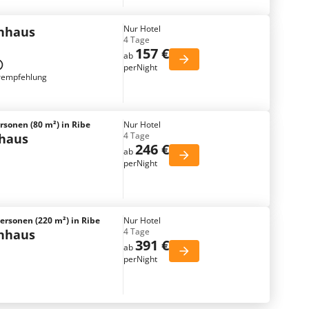
Nur Hotel
enhaus
4 Tage
157 €
ab
perNight
rempfehlung
rsonen (80 m²) in Ribe
Nur Hotel
4 Tage
nhaus
246 €
ab
perNight
ersonen (220 m²) in Ribe
Nur Hotel
4 Tage
enhaus
391 €
ab
perNight