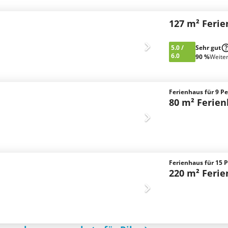
127 m² Feri
5.0
/
Sehr gut
6.0
90 %
Weite
Ferienhaus für 9 Pe
80 m² Ferie
Ferienhaus für 15 P
220 m² Feri