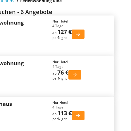
ütlands
Ferienwohnung Ribe
chen - 6 Angebote
Nur Hotel
nwohnung
4 Tage
127 €
ab
perNight
Nur Hotel
nwohnung
4 Tage
76 €
ab
perNight
Nur Hotel
nhaus
4 Tage
113 €
ab
perNight