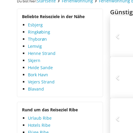
Startseite
Ferienwohnung
Ferienwohnung 
Du bist hier:
Günstig
Beliebte Reiseziele in der Nähe
Esbjerg
Ringkøbing
Thyborøn
Lemvig
Henne Strand
Skjern
Hvide Sande
Bork Havn
Vejers Strand
Blavand
Rund um das Reiseziel Ribe
Urlaub Ribe
Hotels Ribe
Flüge Ribe