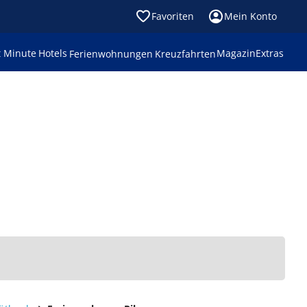
Favoriten
Mein Konto
t Minute
Hotels
Magazin
Extras
Ferienwohnungen
Kreuzfahrten