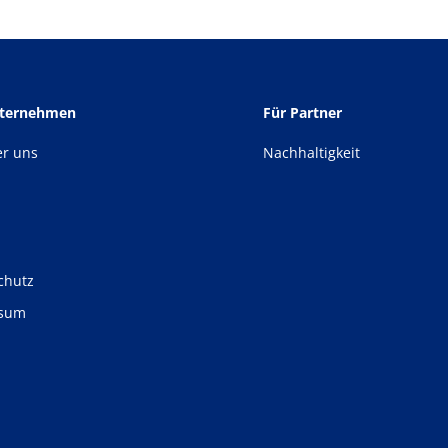
nternehmen
Für Partner
er uns
Nachhaltigkeit
chutz
ssum