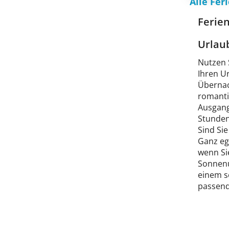
Alle Fe
Ferie
Urlau
Nutzen 
Ihren Ur
Übernac
romanti
Ausgang
Stunden
Sind Si
Ganz ega
wenn Si
Sonnenu
einem s
passend