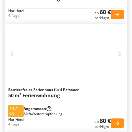
60 €
Nur Hotel
ab
4 Tage
perNight
Barrierefreies Ferienhaus für 4 Personen
50 m² Ferienwohnung
4.0
/
Angemessen
6.0
80 %
Weiterempfehlung
80 €
Nur Hotel
ab
4 Tage
perNight