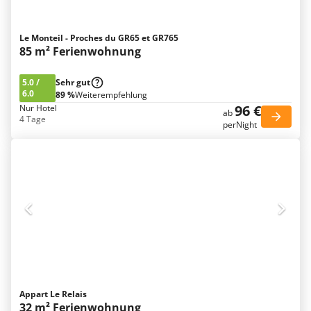
Le Monteil - Proches du GR65 et GR765
85 m² Ferienwohnung
5.0
/
Sehr gut
6.0
89 %
Weiterempfehlung
96 €
Nur Hotel
ab
4 Tage
perNight
Appart Le Relais
32 m² Ferienwohnung