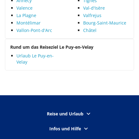
Annecy
Tignes
Valence
Val-d'Isère
La Plagne
Valfrejus
Montélimar
Bourg-Saint-Maurice
Vallon-Pont-d'Arc
Châtel
Rund um das Reiseziel Le Puy-en-Velay
Urlaub Le Puy-en-
Velay
Reise und Urlaub
Infos und Hilfe