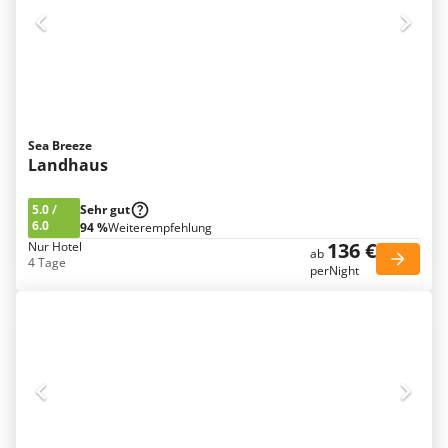
Sea Breeze
Landhaus
5.0
/
Sehr gut
6.0
94 %
Weiterempfehlung
136 €
Nur Hotel
ab
4 Tage
perNight