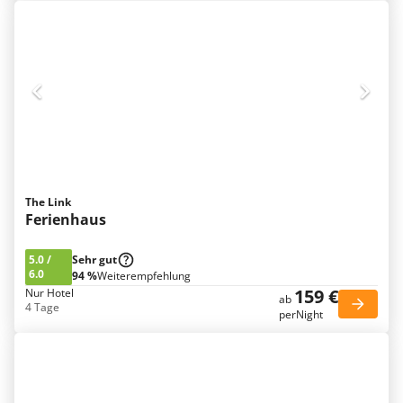
The Link
Ferienhaus
5.0
/
Sehr gut
6.0
94 %
Weiterempfehlung
159 €
Nur Hotel
ab
4 Tage
perNight