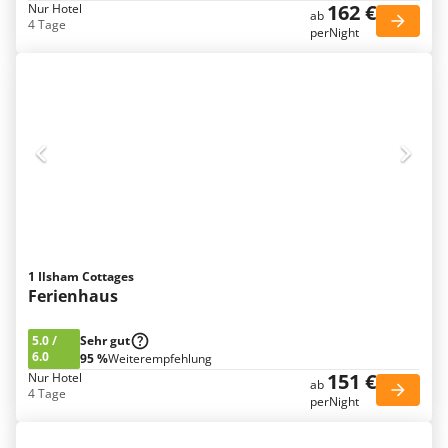
162 €
Nur Hotel
ab
4 Tage
perNight
1 Ilsham Cottages
Ferienhaus
5.0
/
Sehr gut
6.0
95 %
Weiterempfehlung
151 €
Nur Hotel
ab
4 Tage
perNight