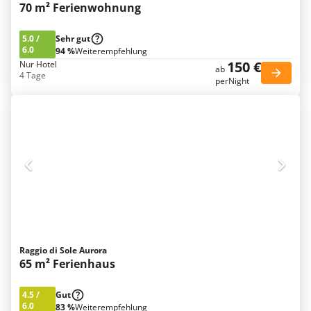
70 m² Ferienwohnung
5.0
/
Sehr gut
6.0
94 %
Weiterempfehlung
150 €
Nur Hotel
ab
4 Tage
perNight
Raggio di Sole Aurora
65 m² Ferienhaus
4.5
/
Gut
6.0
83 %
Weiterempfehlung