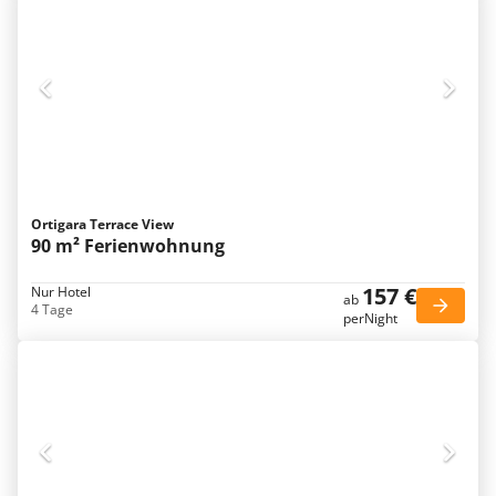
Ortigara Terrace View
90 m² Ferienwohnung
157 €
Nur Hotel
ab
4 Tage
perNight