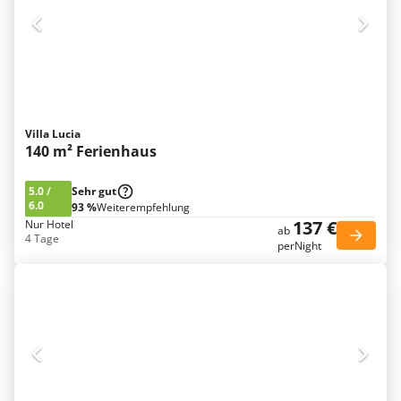
Villa Lucia
140 m² Ferienhaus
5.0
/
Sehr gut
6.0
93 %
Weiterempfehlung
137 €
Nur Hotel
ab
4 Tage
perNight