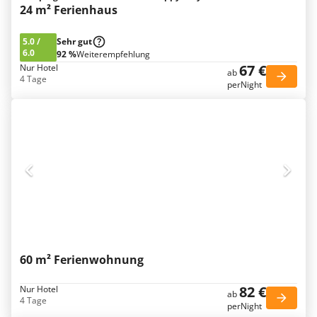
24 m² Ferienhaus
5.0
/
Sehr gut
6.0
92 %
Weiterempfehlung
67 €
Nur Hotel
ab
4 Tage
perNight
60 m² Ferienwohnung
82 €
Nur Hotel
ab
4 Tage
perNight