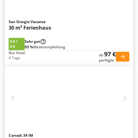
San Giorgio Vacanze
30 m² Ferienhaus
5.0
/
Sehr gut
6.0
93 %
Weiterempfehlung
97 €
Nur Hotel
ab
4 Tage
perNight
Corradi 34 IM