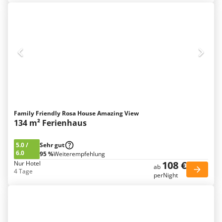
Family Friendly Rosa House Amazing View
134 m² Ferienhaus
5.0
/
Sehr gut
6.0
95 %
Weiterempfehlung
108 €
Nur Hotel
ab
4 Tage
perNight