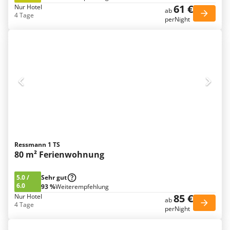
61 €
Nur Hotel
ab
4 Tage
perNight
Ressmann 1 TS
80 m² Ferienwohnung
5.0
/
Sehr gut
6.0
93 %
Weiterempfehlung
85 €
Nur Hotel
ab
4 Tage
perNight