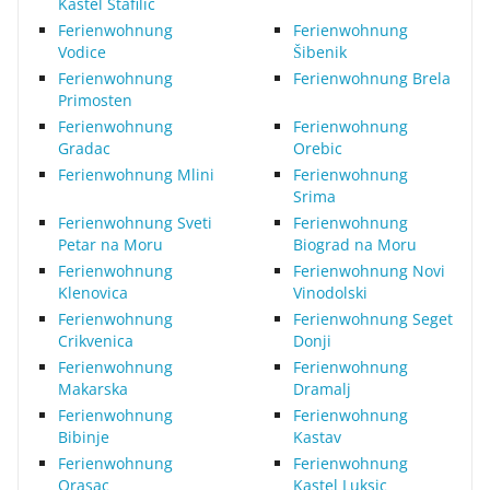
Kastel Stafilic
Ferienwohnung
Ferienwohnung
Vodice
Šibenik
Ferienwohnung
Ferienwohnung Brela
Primosten
Ferienwohnung
Ferienwohnung
Gradac
Orebic
Ferienwohnung Mlini
Ferienwohnung
Srima
Ferienwohnung Sveti
Ferienwohnung
Petar na Moru
Biograd na Moru
Ferienwohnung
Ferienwohnung Novi
Klenovica
Vinodolski
Ferienwohnung
Ferienwohnung Seget
Crikvenica
Donji
Ferienwohnung
Ferienwohnung
Makarska
Dramalj
Ferienwohnung
Ferienwohnung
Bibinje
Kastav
Ferienwohnung
Ferienwohnung
Orasac
Kastel Luksic