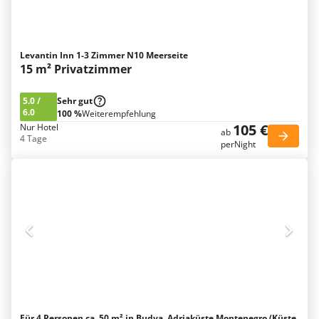
Levantin Inn 1-3 Zimmer N10 Meerseite
15 m² Privatzimmer
5.0
/
Sehr gut
6.0
100 %
Weiterempfehlung
105 €
Nur Hotel
ab
4 Tage
perNight
Für 4 Personen ca. 50 m² in Budva, Adriaküste Montenegro (Küste